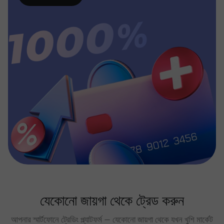
যেকোনো জায়গা থেকে ট্রেড করুন
আপনার স্মার্টফোনে ট্রেডিং প্ল্যাটফর্ম — যেকোনো জায়গা থেকে যখন খুশি মার্কেট