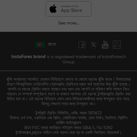
See more...
বাংলা
InstaForex brand
is a registered trademark of InstaFintech
Group
ঝুঁকি সংক্রান্ত সতর্কতা: যেকোন বিনিয়োগে কোনো না কোনো ধরনের ঝুঁকি থাকে। লিভারেজের
কারণে ফিন্যান্সিয়াল ডেরিভেটিভ প্রোডাক্টের ট্রেডিংয়ে দ্রুত অর্থ হারানোর উচ্চ ঝুঁকি রয়েছে।
আপনি যে ধরনের ট্রেডিং করতে যাচ্ছেন তার ধরন এবং আপনি যে পরিমাণ ক্ষতি সামলে নিতে
পারবেন সে সম্পর্কে সম্পূর্ণরূপে ধারণা না থাকলে আপনার এই ধরনের ইন্সট্রুমেন্টের ট্রেডিং করা
উচিত হবে না। এই ধরনের বিনিয়োগ কোন কোন বিনিয়োগকারীদের জন্য উপযুক্ত হতে পারে,
কিন্তু সেগুলো সবার জন্য উপযুক্ত নয়।
ইন্সট্যান্ট ট্রেডিং লিমিটেড, রেজি. নম্বর 1811672
ঠিকানা: ৪র্থ তলা, ওয়াটারস এজ বিল্ডিং, মেরিডিয়ান প্লাজা, রোড টাউন, টরটোলা, ব্রিটিশ
ভার্জিন আইল্যান্ডস
BVI FSC দ্বারা জারিকৃত লাইসেন্স নম্বর SIBA/L/14/1082
ইন্সটাফরেক্স ব্র্যান্ডের অধীনে সেবা প্রদান করা হয় যা একটি নিবন্ধিত ট্রেডমার্ক।