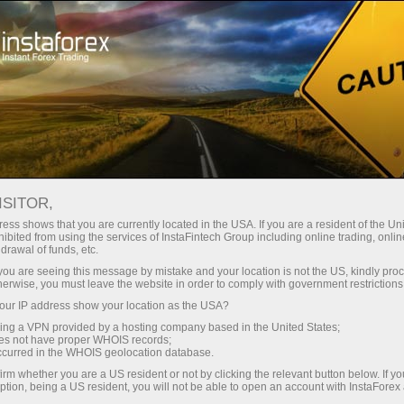
স্বল্প
স্প্রেড — বেশি মুনাফা
ISITOR,
ess shows that you are currently located in the USA. If you are a resident of the Uni
প্রতিটি ডিপোজিটে
ibited from using the services of InstaFintech Group including online trading, online
InstaForex-এর সাথে থেকে আপনি সত্যিকারের
drawal of funds, etc.
আকর্ষণীয় সুযোগ পাবেন: 1:5000 পর্যন্ত
30% বোনাস
k you are seeing this message by mistake and your location is not the US, kindly pro
লিভারেজ, মার্কেটের সেরা স্প্রেড ও কমিশন এবং
herwise, you must leave the website in order to comply with government restrictions
স্টক ও ইনডেক্স ট্রেডিংয়ের জন্য সুবিধাজনক
ur IP address show your location as the USA?
গতির
শর্তাবলী।
sing a VPN provided by a hosting company based in the United States;
oes not have proper WHOIS records;
পরিচয় ট্রেডিংয়ে এবং হাইওয়েতে পাওয়া যায়
occurred in the WHOIS geolocation database.
irm whether you are a US resident or not by clicking the relevant button below. If y
ption, being a US resident, you will not be able to open an account with InstaForex
আমরা এমন একটি বোনাস সিস্টেম তৈরি করেছি যা
আপনার ব্যক্তিগত উপহারের জ্যাকপট