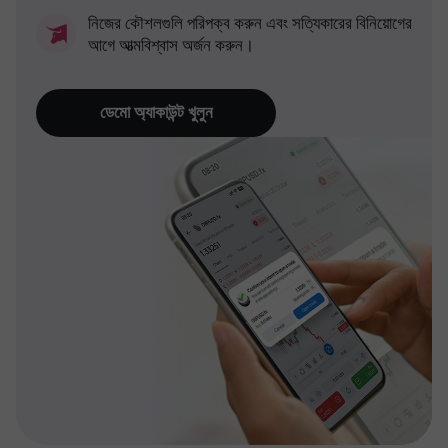
নিজের কৌশলগুলি পরিপক্ব করুন এবং সত্যিকারের বিনিয়োগের
আগে আত্মবিশ্বাস অর্জন করুন।
ডেমো অ্যাকাউন্ট খুলুন