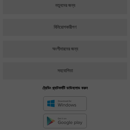
নতুনদের জন্য
বিনিয়োগকারীগণ
অংশীদারদের জন্য
সহযোগিতা
ট্রেডিং প্ল্যাটফর্মটি ডাউনলোড করুন