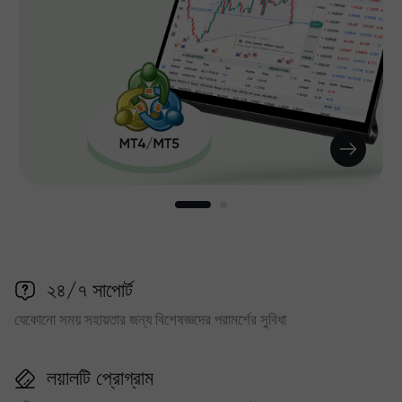
২৪/৭ সাপোর্ট
যেকোনো সময় সহায়তার জন্য বিশেষজ্ঞদের পরামর্শের সুবিধা
লয়ালটি প্রোগ্রাম