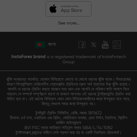
See more...
বাংলা
InstaForex brand
is a registered trademark of InstaFintech
Group
ঝুঁকি সংক্রান্ত সতর্কতা: যেকোন বিনিয়োগে কোনো না কোনো ধরনের ঝুঁকি থাকে। লিভারেজের
কারণে ফিন্যান্সিয়াল ডেরিভেটিভ প্রোডাক্টের ট্রেডিংয়ে দ্রুত অর্থ হারানোর উচ্চ ঝুঁকি রয়েছে।
আপনি যে ধরনের ট্রেডিং করতে যাচ্ছেন তার ধরন এবং আপনি যে পরিমাণ ক্ষতি সামলে নিতে
পারবেন সে সম্পর্কে সম্পূর্ণরূপে ধারণা না থাকলে আপনার এই ধরনের ইন্সট্রুমেন্টের ট্রেডিং করা
উচিত হবে না। এই ধরনের বিনিয়োগ কোন কোন বিনিয়োগকারীদের জন্য উপযুক্ত হতে পারে,
কিন্তু সেগুলো সবার জন্য উপযুক্ত নয়।
ইন্সট্যান্ট ট্রেডিং লিমিটেড, রেজি. নম্বর 1811672
ঠিকানা: ৪র্থ তলা, ওয়াটারস এজ বিল্ডিং, মেরিডিয়ান প্লাজা, রোড টাউন, টরটোলা, ব্রিটিশ
ভার্জিন আইল্যান্ডস
BVI FSC দ্বারা জারিকৃত লাইসেন্স নম্বর SIBA/L/14/1082
ইন্সটাফরেক্স ব্র্যান্ডের অধীনে সেবা প্রদান করা হয় যা একটি নিবন্ধিত ট্রেডমার্ক।