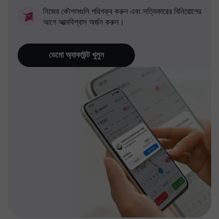
নিজের কৌশলগুলি পরিপক্ব করুন এবং সত্যিকারের বিনিয়োগের
আগে আত্মবিশ্বাস অর্জন করুন।
ডেমো অ্যাকাউন্ট খুলুন