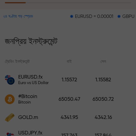
EURUSD = 0.00001
GBPUSD = 0.00003
২৪ ঘণ্টায় গড় স্প্রেড
ঝুঁকি থেকে সুরক্ষা কর্মসূচির মাধ্যমে আপনার
লোকসানের জন্য ক্ষতিপূরণ প্রদান করা হয় এবং ৬
মাসের মধ্যে মুনাফা তিনগুণ করার নিশ্চয়তা দেওয়া
জনপ্রিয় ইনস্ট্রুমেন্ট
হয়। নিশ্চিন্তে ট্রেডিং করুন — আপনার মূলধন
সুরক্ষিত থাকবে!
ট্রেডিং ইনস্ট্রুমেন্ট
বাই
সেল
স্
ডিপোজিট করুন এবং আপনার ডিপোজিটের 1,000
EURUSD.fx
1.15572
1.15582
গুণ বোনাস নিন। X1000 কোনো টাইপিং মিসটেক
Euro vs US Dollar
নয়। ডিপোজিটের পরিমাণ যত বেশি, গুণকের হার
#Bitcoin
ততই বেশি।
65050.47
65050.72
Bitcoin
GOLD.m
4341.95
4342.16
USDJPY.fx
157.763
157.844