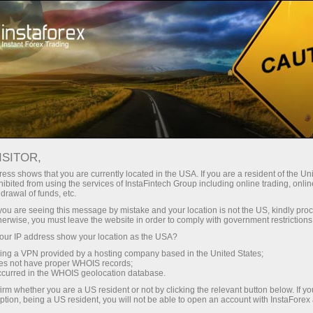
স্বল্প
স্প্রেড — বেশি মুনাফা
ISITOR,
ess shows that you are currently located in the USA. If you are a resident of the Uni
প্রতিটি ডিপোজিটে
ibited from using the services of InstaFintech Group including online trading, online
InstaForex-এর সাথে থেকে আপনি সত্যিকারের
drawal of funds, etc.
আকর্ষণীয় সুযোগ পাবেন: 1:5000 পর্যন্ত
30% বোনাস
k you are seeing this message by mistake and your location is not the US, kindly pro
লিভারেজ, মার্কেটের সেরা স্প্রেড ও কমিশন এবং
herwise, you must leave the website in order to comply with government restrictions
স্টক ও ইনডেক্স ট্রেডিংয়ের জন্য সুবিধাজনক
ur IP address show your location as the USA?
গতির
শর্তাবলী।
sing a VPN provided by a hosting company based in the United States;
oes not have proper WHOIS records;
পরিচয় ট্রেডিংয়ে এবং হাইওয়েতে পাওয়া যায়
occurred in the WHOIS geolocation database.
irm whether you are a US resident or not by clicking the relevant button below. If y
ption, being a US resident, you will not be able to open an account with InstaForex
আমরা এমন একটি বোনাস সিস্টেম তৈরি করেছি যা
আপনার ব্যক্তিগত উপহারের জ্যাকপট