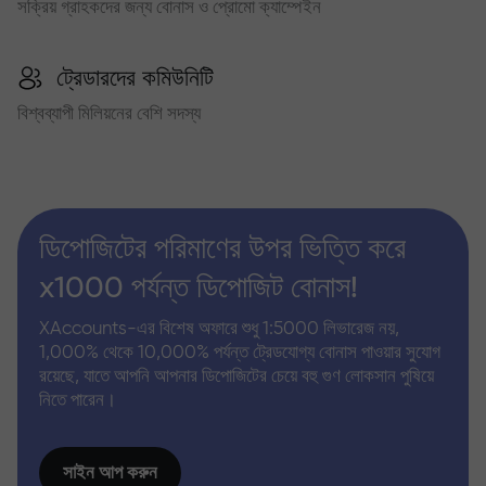
সক্রিয় গ্রাহকদের জন্য বোনাস ও প্রোমো ক্যাম্পেইন
ট্রেডারদের কমিউনিটি
বিশ্বব্যাপী মিলিয়নের বেশি সদস্য
ডিপোজিটের পরিমাণের উপর ভিত্তি করে
x1000 পর্যন্ত ডিপোজিট বোনাস!
XAccounts-এর বিশেষ অফারে শুধু 1:5000 লিভারেজ নয়,
1,000% থেকে 10,000% পর্যন্ত ট্রেডযোগ্য বোনাস পাওয়ার সুযোগ
রয়েছে, যাতে আপনি আপনার ডিপোজিটের চেয়ে বহু গুণ লোকসান পুষিয়ে
নিতে পারেন।
সাইন আপ করুন