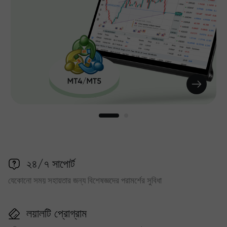
২৪/৭ সাপোর্ট
যেকোনো সময় সহায়তার জন্য বিশেষজ্ঞদের পরামর্শের সুবিধা
লয়ালটি প্রোগ্রাম