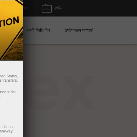
জমা/উত্তোলন
লগইন
েইন
একটি বিরতি নিন
ইন্সটাফরেক্স সম্পর্কে
rex
ted States,
 transfers,
ceed to the
.
ou choose
 anyway.