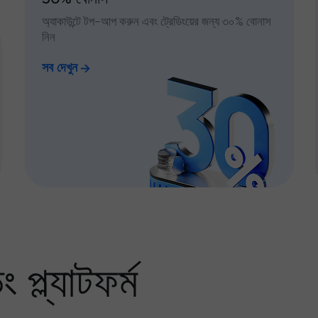
অ্যাকাউন্টে টপ-আপ করুন এবং ট্রেডিংয়ের জন্য ৩০% বোনাস
নিন
সব দেখুন
প্ল্যাটফর্ম