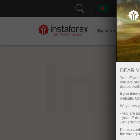
সহা
ট্রেডারদের জন্য
In
DEAR V
Your IP addr
you are proh
deposit/with
If you thin
website. Ot
Why does yo
- you are u
- your IP d
- an error 
Please conf
the wrong o