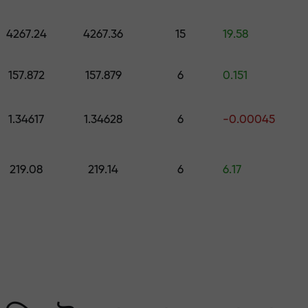
কোর্স ও ওয়েবিনার
পূর্বাভাস
500 মূল্যের উপহার বেছে নিন
স
4267.24
4267.36
15
19.58
ং করুন — আমরা আপনার মুনাফ
157.872
157.879
6
0.151
1.34617
1.34628
6
-0.00045
219.08
219.14
6
6.17
 মার্কেটের সবচেয়ে বেশি গ