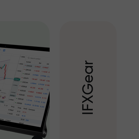
r
a
e
G
X
F
I