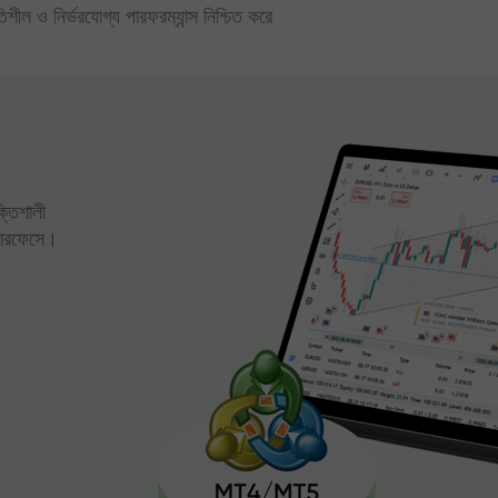
িতিশীল ও নির্ভরযোগ্য পারফরম্যান্স নিশ্চিত করে
ক্তিশালী
্টারফেসে।