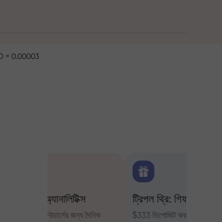
 = 0.00003
ক্স
ট্রিপল থ্রি: গিফট প্রজেক্ট
ট্রেডার
ন্য দৈনিক
$333 ডিপোজিট করুন এবং $1,500 পর্যন্ত
InstaFor