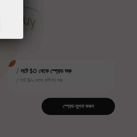
/ লটে $0 থেকে স্প্রেড শুরু
/ লটে $4 থেকে কমিশন শুরু
স্প্রেড তুলনা করুন