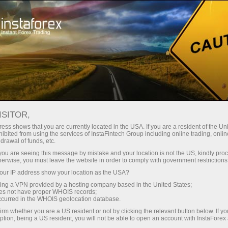
য়তা
তাৎক্ষণিক অ্যাকাউন্ট খোলা
ট্রেডিং প্ল্যাটফর্ম
নতুনদের জন্য
বিনিয়োগকারীদের জন্য
অংশীদারদের জন্য
ক্যাম্প
staFo
ISITOR,
ess shows that you are currently located in the USA. If you are a resident of the Uni
ibited from using the services of InstaFintech Group including online trading, online
drawal of funds, etc.
k you are seeing this message by mistake and your location is not the US, kindly pro
herwise, you must leave the website in order to comply with government restrictions
ur IP address show your location as the USA?
sing a VPN provided by a hosting company based in the United States;
oes not have proper WHOIS records;
occurred in the WHOIS geolocation database.
irm whether you are a US resident or not by clicking the relevant button below. If y
ption, being a US resident, you will not be able to open an account with InstaForex