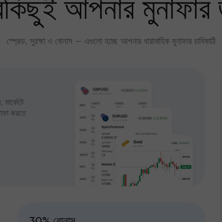
কিছুই আপনার মুনাফার 
স্প্রেড, সুরক্ষা ও বোনাস — এগুলো হচ্ছে আপনার ধারাবাহিক মুনাফার চাবিকাঠি
 মার্কেটে
ুনাফা করতে
30% বোনাস