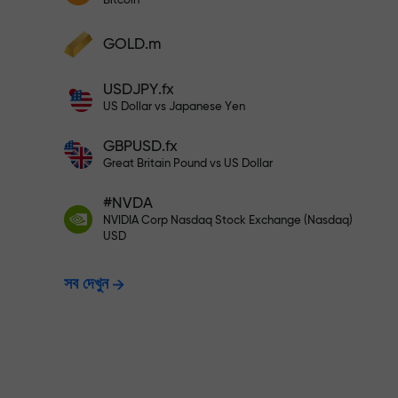
Bitcoin
আপনার মুনাফা বৃদ্ধি করুন
আপনার অ্যাকাউন্টে $333 ডিপোজিট করুন— $1,
ডিপোজিট করুন এবং আপনার ডিপোজিটের 1,000 গুণ বোনা
GOLD.m
নিন। X1000 কোনো টাইপিং মিসটেক নয়। ডিপোজিটের
পরিমাণ যত বেশি, গুণকের হার ততই বেশি।
ঝুঁকিমুক্তভাবে ট্রেডি
USDJPY.fx
US Dollar vs Japanese Yen
GBPUSD.fx
নিশ্চয়তা দিচ্ছি
Great Britain Pound vs US Dollar
#NVDA
X1000 পর্যন্ত বোনাস —
NVIDIA Corp Nasdaq Stock Exchange (Nasdaq)
USD
সব দেখুন
হার