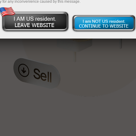
y for any inconvenience caused by this message.
য়