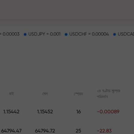
 0.00003
USDJPY = 0.001
USDCHF = 0.00004
USDCAD
হাইওয়েতে পাওয়া যায়
২৪ ঘণ্টায় মূল্যের
বাই
সেল
স্প্রেড
পরিবর্তন
র
1.15442
1.15452
16
-0.00089
ারের জ্যাকপট
অনলাইন কোর্স
FX.CO-এর অ্যানালিটি
শূন্য থেকে ট্রেডিং শিখুন — সব লেভেলের জন্য
ফরেক্স, ক্রিপ্টো ও ফিউচার্সের জ
64794.47
64794.72
25
-22.83