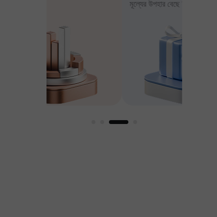
মূল্যের উপহার বেছে নিন
আপনার মুন
ার
ুণকের