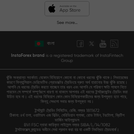
See more...
বাংলা
InstaForex brand
is a registered trademark of InstaFintech
Group
ঝুঁকি সংক্রান্ত সতর্কতা: যেকোন বিনিয়োগে কোনো না কোনো ধরনের ঝুঁকি থাকে। লিভারেজের
কারণে ফিন্যান্সিয়াল ডেরিভেটিভ প্রোডাক্টের ট্রেডিংয়ে দ্রুত অর্থ হারানোর উচ্চ ঝুঁকি রয়েছে।
আপনি যে ধরনের ট্রেডিং করতে যাচ্ছেন তার ধরন এবং আপনি যে পরিমাণ ক্ষতি সামলে নিতে
পারবেন সে সম্পর্কে সম্পূর্ণরূপে ধারণা না থাকলে আপনার এই ধরনের ইন্সট্রুমেন্টের ট্রেডিং করা
উচিত হবে না। এই ধরনের বিনিয়োগ কোন কোন বিনিয়োগকারীদের জন্য উপযুক্ত হতে পারে,
কিন্তু সেগুলো সবার জন্য উপযুক্ত নয়।
ইন্সট্যান্ট ট্রেডিং লিমিটেড, রেজি. নম্বর 1811672
ঠিকানা: ৪র্থ তলা, ওয়াটারস এজ বিল্ডিং, মেরিডিয়ান প্লাজা, রোড টাউন, টরটোলা, ব্রিটিশ
ভার্জিন আইল্যান্ডস
BVI FSC দ্বারা জারিকৃত লাইসেন্স নম্বর SIBA/L/14/1082
ইন্সটাফরেক্স ব্র্যান্ডের অধীনে সেবা প্রদান করা হয় যা একটি নিবন্ধিত ট্রেডমার্ক।