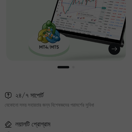
২৪/৭ সাপোর্ট
যেকোনো সময় সহায়তার জন্য বিশেষজ্ঞদের পরামর্শের সুবিধা
লয়ালটি প্রোগ্রাম