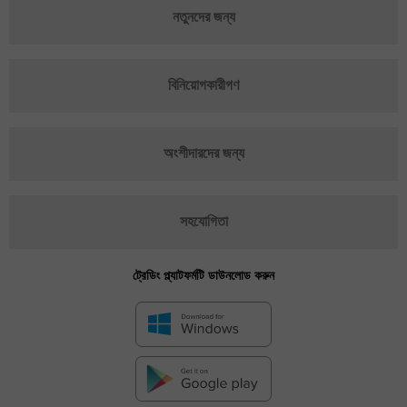
নতুনদের জন্য
বিনিয়োগকারীগণ
অংশীদারদের জন্য
সহযোগিতা
ট্রেডিং প্ল্যাটফর্মটি ডাউনলোড করুন