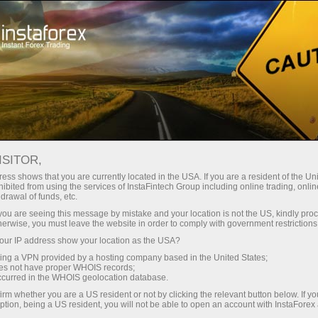
স্বল্প
স্প্রেড — বেশি মুনাফা
ISITOR,
ess shows that you are currently located in the USA. If you are a resident of the Uni
প্রতিটি ডিপোজিটে
ibited from using the services of InstaFintech Group including online trading, online
InstaForex-এর সাথে থেকে আপনি সত্যিকারের
drawal of funds, etc.
আকর্ষণীয় সুযোগ পাবেন: 1:5000 পর্যন্ত
30% বোনাস
k you are seeing this message by mistake and your location is not the US, kindly pro
লিভারেজ, মার্কেটের সেরা স্প্রেড ও কমিশন এবং
herwise, you must leave the website in order to comply with government restrictions
স্টক ও ইনডেক্স ট্রেডিংয়ের জন্য সুবিধাজনক
ur IP address show your location as the USA?
গতির
শর্তাবলী।
sing a VPN provided by a hosting company based in the United States;
oes not have proper WHOIS records;
পরিচয় ট্রেডিংয়ে এবং হাইওয়েতে পাওয়া যায়
occurred in the WHOIS geolocation database.
irm whether you are a US resident or not by clicking the relevant button below. If y
ption, being a US resident, you will not be able to open an account with InstaForex
আমরা এমন একটি বোনাস সিস্টেম তৈরি করেছি যা
আপনার ব্যক্তিগত উপহারের জ্যাকপট