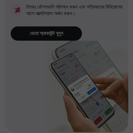
নিজের কৌশলগুলি পরিপক্ব করুন এবং সত্যিকারের বিনিয়োগের
আগে আত্মবিশ্বাস অর্জন করুন।
ডেমো অ্যাকাউন্ট খুলুন