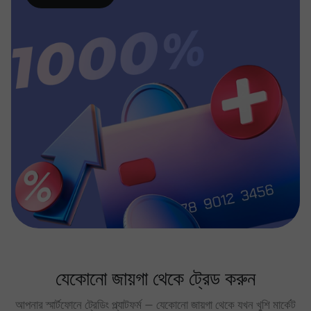
যেকোনো জায়গা থেকে ট্রেড করুন
আপনার স্মার্টফোনে ট্রেডিং প্ল্যাটফর্ম — যেকোনো জায়গা থেকে যখন খুশি মার্কেট