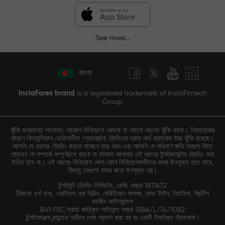
See more...
বাংলা
InstaForex brand
is a registered trademark of InstaFintech
Group
ঝুঁকি সংক্রান্ত সতর্কতা: যেকোন বিনিয়োগে কোনো না কোনো ধরনের ঝুঁকি থাকে। লিভারেজের
কারণে ফিন্যান্সিয়াল ডেরিভেটিভ প্রোডাক্টের ট্রেডিংয়ে দ্রুত অর্থ হারানোর উচ্চ ঝুঁকি রয়েছে।
আপনি যে ধরনের ট্রেডিং করতে যাচ্ছেন তার ধরন এবং আপনি যে পরিমাণ ক্ষতি সামলে নিতে
পারবেন সে সম্পর্কে সম্পূর্ণরূপে ধারণা না থাকলে আপনার এই ধরনের ইন্সট্রুমেন্টের ট্রেডিং করা
উচিত হবে না। এই ধরনের বিনিয়োগ কোন কোন বিনিয়োগকারীদের জন্য উপযুক্ত হতে পারে,
কিন্তু সেগুলো সবার জন্য উপযুক্ত নয়।
ইন্সট্যান্ট ট্রেডিং লিমিটেড, রেজি. নম্বর 1811672
ঠিকানা: ৪র্থ তলা, ওয়াটারস এজ বিল্ডিং, মেরিডিয়ান প্লাজা, রোড টাউন, টরটোলা, ব্রিটিশ
ভার্জিন আইল্যান্ডস
BVI FSC দ্বারা জারিকৃত লাইসেন্স নম্বর SIBA/L/14/1082
ইন্সটাফরেক্স ব্র্যান্ডের অধীনে সেবা প্রদান করা হয় যা একটি নিবন্ধিত ট্রেডমার্ক।