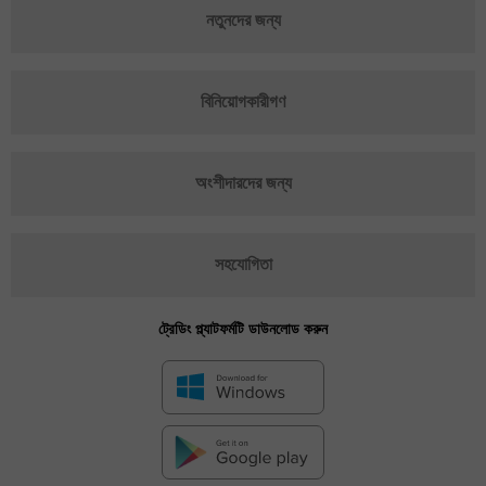
নতুনদের জন্য
বিনিয়োগকারীগণ
অংশীদারদের জন্য
সহযোগিতা
ট্রেডিং প্ল্যাটফর্মটি ডাউনলোড করুন