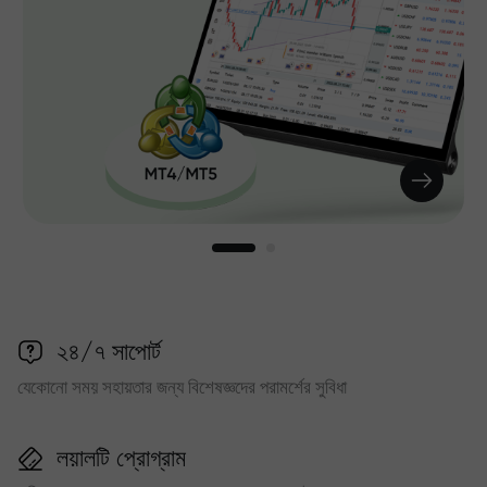
২৪/৭ সাপোর্ট
যেকোনো সময় সহায়তার জন্য বিশেষজ্ঞদের পরামর্শের সুবিধা
লয়ালটি প্রোগ্রাম