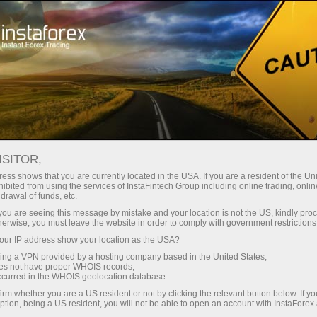
স্বল্প
স্প্রেড — বেশি মুনাফা
ISITOR,
ess shows that you are currently located in the USA. If you are a resident of the Uni
প্রতিটি ডিপোজিটে
ibited from using the services of InstaFintech Group including online trading, online
InstaForex-এর সাথে থেকে আপনি সত্যিকারের
drawal of funds, etc.
আকর্ষণীয় সুযোগ পাবেন: 1:5000 পর্যন্ত
30% বোনাস
k you are seeing this message by mistake and your location is not the US, kindly pro
লিভারেজ, মার্কেটের সেরা স্প্রেড ও কমিশন এবং
herwise, you must leave the website in order to comply with government restrictions
স্টক ও ইনডেক্স ট্রেডিংয়ের জন্য সুবিধাজনক
ur IP address show your location as the USA?
গতির
শর্তাবলী।
sing a VPN provided by a hosting company based in the United States;
oes not have proper WHOIS records;
পরিচয় ট্রেডিংয়ে এবং হাইওয়েতে পাওয়া যায়
occurred in the WHOIS geolocation database.
irm whether you are a US resident or not by clicking the relevant button below. If y
ption, being a US resident, you will not be able to open an account with InstaForex
আমরা এমন একটি বোনাস সিস্টেম তৈরি করেছি যা
আপনার ব্যক্তিগত উপহারের জ্যাকপট