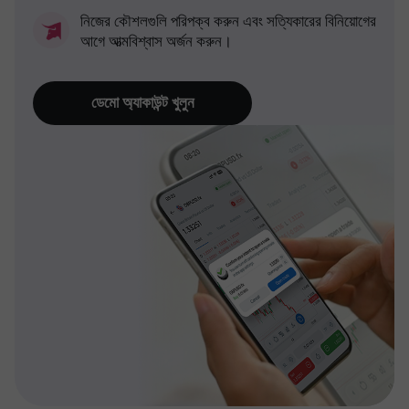
নিজের কৌশলগুলি পরিপক্ব করুন এবং সত্যিকারের বিনিয়োগের
আগে আত্মবিশ্বাস অর্জন করুন।
ডেমো অ্যাকাউন্ট খুলুন