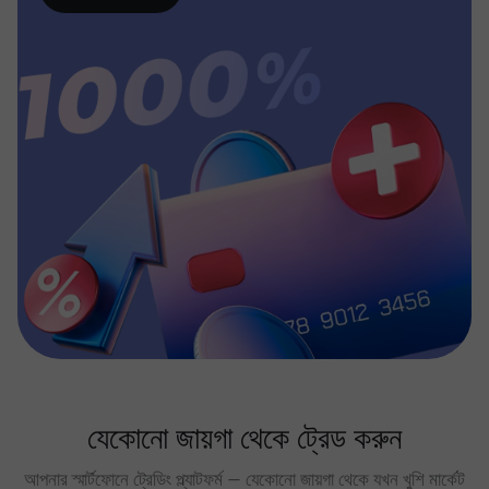
যেকোনো জায়গা থেকে ট্রেড করুন
আপনার স্মার্টফোনে ট্রেডিং প্ল্যাটফর্ম — যেকোনো জায়গা থেকে যখন খুশি মার্কেট