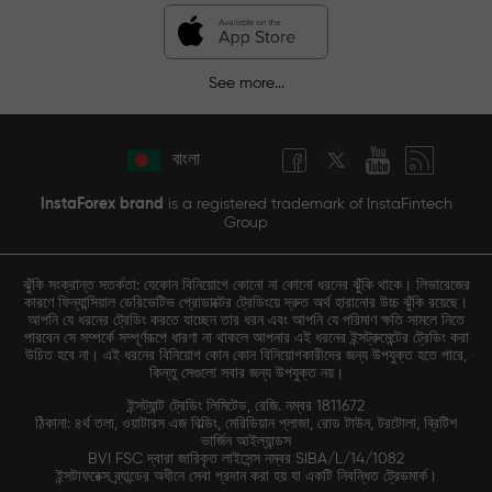
See more...
বাংলা
InstaForex brand
is a registered trademark of InstaFintech
Group
ঝুঁকি সংক্রান্ত সতর্কতা: যেকোন বিনিয়োগে কোনো না কোনো ধরনের ঝুঁকি থাকে। লিভারেজের
কারণে ফিন্যান্সিয়াল ডেরিভেটিভ প্রোডাক্টের ট্রেডিংয়ে দ্রুত অর্থ হারানোর উচ্চ ঝুঁকি রয়েছে।
আপনি যে ধরনের ট্রেডিং করতে যাচ্ছেন তার ধরন এবং আপনি যে পরিমাণ ক্ষতি সামলে নিতে
পারবেন সে সম্পর্কে সম্পূর্ণরূপে ধারণা না থাকলে আপনার এই ধরনের ইন্সট্রুমেন্টের ট্রেডিং করা
উচিত হবে না। এই ধরনের বিনিয়োগ কোন কোন বিনিয়োগকারীদের জন্য উপযুক্ত হতে পারে,
কিন্তু সেগুলো সবার জন্য উপযুক্ত নয়।
ইন্সট্যান্ট ট্রেডিং লিমিটেড, রেজি. নম্বর 1811672
ঠিকানা: ৪র্থ তলা, ওয়াটারস এজ বিল্ডিং, মেরিডিয়ান প্লাজা, রোড টাউন, টরটোলা, ব্রিটিশ
ভার্জিন আইল্যান্ডস
BVI FSC দ্বারা জারিকৃত লাইসেন্স নম্বর SIBA/L/14/1082
ইন্সটাফরেক্স ব্র্যান্ডের অধীনে সেবা প্রদান করা হয় যা একটি নিবন্ধিত ট্রেডমার্ক।