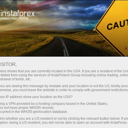
স্বল্প
স্প্রেড — বেশি মুনাফা
ISITOR,
ess shows that you are currently located in the USA. If you are a resident of the Uni
প্রতিটি ডিপোজিটে
ibited from using the services of InstaFintech Group including online trading, online
InstaForex-এর সাথে থেকে আপনি সত্যিকারের
drawal of funds, etc.
আকর্ষণীয় সুযোগ পাবেন: 1:5000 পর্যন্ত
30% বোনাস
k you are seeing this message by mistake and your location is not the US, kindly pro
লিভারেজ, মার্কেটের সেরা স্প্রেড ও কমিশন এবং
herwise, you must leave the website in order to comply with government restrictions
স্টক ও ইনডেক্স ট্রেডিংয়ের জন্য সুবিধাজনক
ur IP address show your location as the USA?
গতির
শর্তাবলী।
sing a VPN provided by a hosting company based in the United States;
oes not have proper WHOIS records;
পরিচয় ট্রেডিংয়ে এবং হাইওয়েতে পাওয়া যায়
occurred in the WHOIS geolocation database.
irm whether you are a US resident or not by clicking the relevant button below. If y
ption, being a US resident, you will not be able to open an account with InstaForex
আমরা এমন একটি বোনাস সিস্টেম তৈরি করেছি যা
আপনার ব্যক্তিগত উপহারের জ্যাকপট