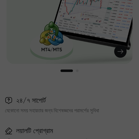
২৪/৭ সাপোর্ট
যেকোনো সময় সহায়তার জন্য বিশেষজ্ঞদের পরামর্শের সুবিধা
লয়ালটি প্রোগ্রাম