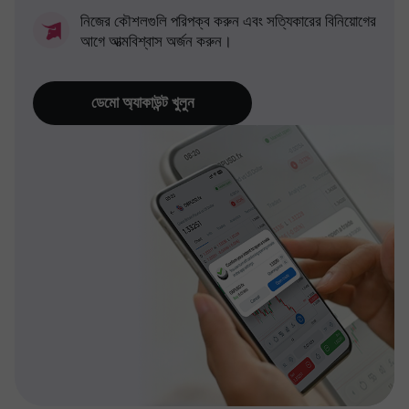
নিজের কৌশলগুলি পরিপক্ব করুন এবং সত্যিকারের বিনিয়োগের
আগে আত্মবিশ্বাস অর্জন করুন।
ডেমো অ্যাকাউন্ট খুলুন