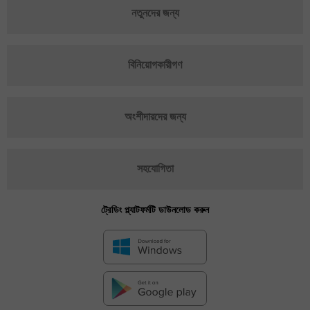
নতুনদের জন্য
বিনিয়োগকারীগণ
অংশীদারদের জন্য
সহযোগিতা
ট্রেডিং প্ল্যাটফর্মটি ডাউনলোড করুন