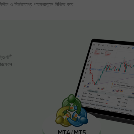
িতিশীল ও নির্ভরযোগ্য পারফরম্যান্স নিশ্চিত করে
ক্তিশালী
্টারফেসে।