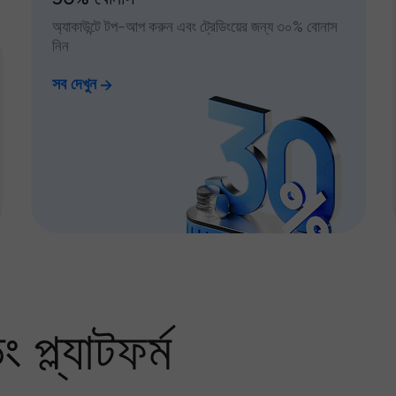
অ্যাকাউন্টে টপ-আপ করুন এবং ট্রেডিংয়ের জন্য ৩০% বোনাস
নিন
সব দেখুন
প্ল্যাটফর্ম