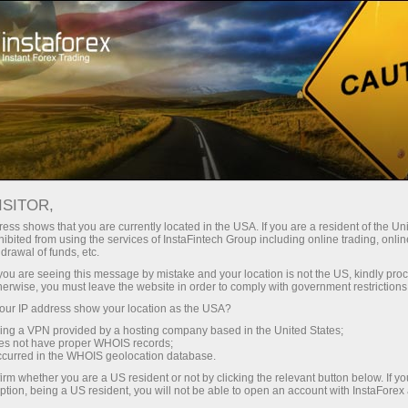
য়তা
তাৎক্ষণিক অ্যাকাউন্ট খোলা
ট্রেডিং প্ল্যাটফর্ম
নতুনদের জন্য
বিনিয়োগকারীদের জন্য
অংশীদারদের জন্য
ক্যাম্প
staFo
ISITOR,
ess shows that you are currently located in the USA. If you are a resident of the Uni
ibited from using the services of InstaFintech Group including online trading, online
drawal of funds, etc.
k you are seeing this message by mistake and your location is not the US, kindly pro
herwise, you must leave the website in order to comply with government restrictions
ur IP address show your location as the USA?
sing a VPN provided by a hosting company based in the United States;
oes not have proper WHOIS records;
occurred in the WHOIS geolocation database.
irm whether you are a US resident or not by clicking the relevant button below. If y
ption, being a US resident, you will not be able to open an account with InstaForex