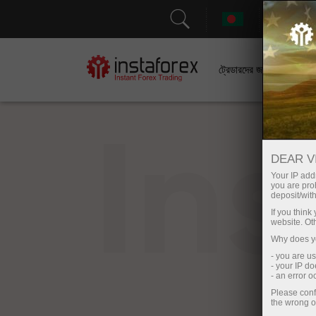
সহা
ট্রেডারদের জন্য
In
DEAR V
Your IP addr
you are proh
deposit/with
If you thin
website. Ot
Why does yo
- you are u
- your IP d
- an error 
Please conf
the wrong o