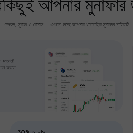
কিছুই আপনার মুনাফার 
স্প্রেড, সুরক্ষা ও বোনাস — এগুলো হচ্ছে আপনার ধারাবাহিক মুনাফার চাবিকাঠি
 মার্কেটে
ুনাফা করতে
30% বোনাস