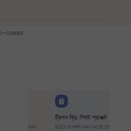
 = 0.00003
ক্স
ট্রিপল থ্রি: গিফট প্রজেক্ট
ট্রেডার
ন্য দৈনিক
$333 ডিপোজিট করুন এবং $1,500 পর্যন্ত
InstaFor