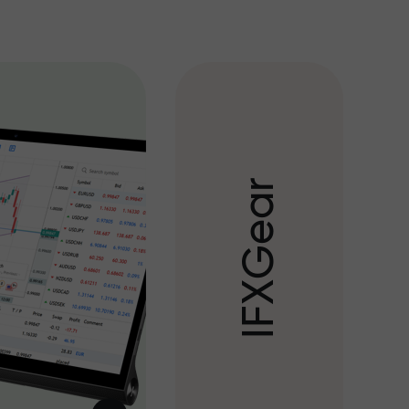
r
a
e
G
X
F
I