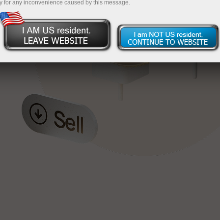
y for any inconvenience caused by this message.
য়