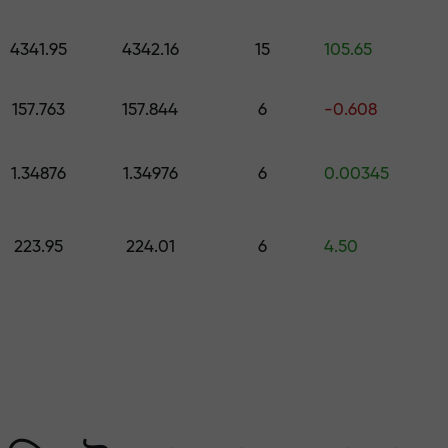
কোর্স ও ওয়েবিনার
পূর্বাভাস
500 মূল্যের উপহার বেছে নিন
স
4341.95
4342.16
15
105.65
ং করুন — আমরা আপনার মুনাফ
157.763
157.844
6
-0.608
1.34876
1.34976
6
0.00345
223.95
224.01
6
4.50
 মার্কেটের সবচেয়ে বেশি গ