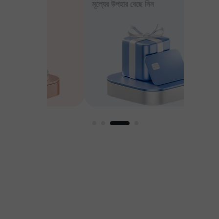
মূল্যের উপহার বেছে নিন
আপনার মুন
ার
ুণকের