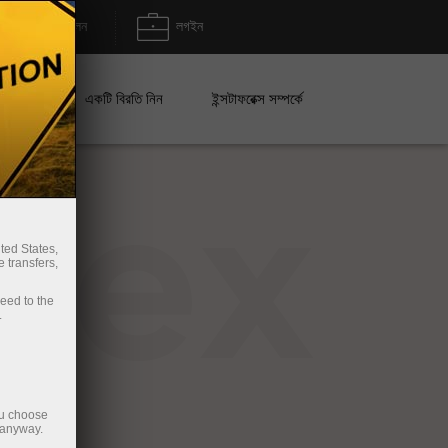
জমা/উত্তোলন
লগইন
েইন
একটি বিরতি নিন
ইন্সটাফরেক্স সম্পর্কে
rex
ted States,
 transfers,
ceed to the
.
ou choose
 anyway.