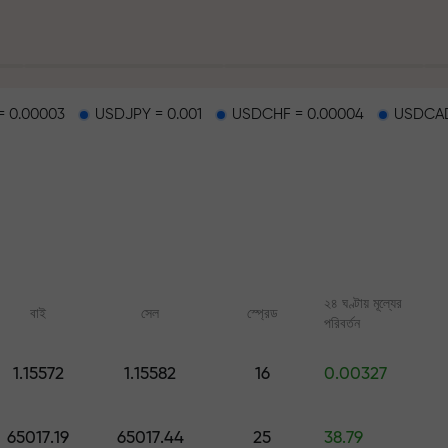
 0.00003
USDJPY = 0.001
USDCHF = 0.00004
USDCAD
হাইওয়েতে পাওয়া যায়
২৪ ঘণ্টায় মূল্যের
বাই
সেল
স্প্রেড
পরিবর্তন
র
1.15572
1.15582
16
0.00327
ারের জ্যাকপট
অনলাইন কোর্স
FX.CO-এর অ্যানালিটি
শূন্য থেকে ট্রেডিং শিখুন — সব লেভেলের জন্য
ফরেক্স, ক্রিপ্টো ও ফিউচার্সের জ
65017.19
65017.44
25
38.79