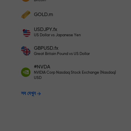
Bitcoin
আপনার মুনাফা বৃদ্ধি করুন
আপনার অ্যাকাউন্টে $333 ডিপোজিট করুন— $1,
ডিপোজিট করুন এবং আপনার ডিপোজিটের 1,000 গুণ বোনা
GOLD.m
নিন। X1000 কোনো টাইপিং মিসটেক নয়। ডিপোজিটের
পরিমাণ যত বেশি, গুণকের হার ততই বেশি।
ঝুঁকিমুক্তভাবে ট্রেডি
USDJPY.fx
US Dollar vs Japanese Yen
GBPUSD.fx
নিশ্চয়তা দিচ্ছি
Great Britain Pound vs US Dollar
#NVDA
X1000 পর্যন্ত বোনাস —
NVIDIA Corp Nasdaq Stock Exchange (Nasdaq)
USD
সব দেখুন
হার