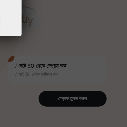
/ লটে $0 থেকে স্প্রেড শুরু
/ লটে $4 থেকে কমিশন শুরু
স্প্রেড তুলনা করুন