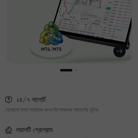
২৪/৭ সাপোর্ট
যেকোনো সময় সহায়তার জন্য বিশেষজ্ঞদের পরামর্শের সুবিধা
লয়ালটি প্রোগ্রাম