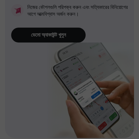
নিজের কৌশলগুলি পরিপক্ব করুন এবং সত্যিকারের বিনিয়োগের
আগে আত্মবিশ্বাস অর্জন করুন।
ডেমো অ্যাকাউন্ট খুলুন