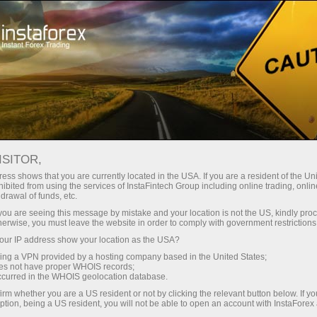
স্বল্প
স্প্রেড — বেশি মুনাফা
ISITOR,
ess shows that you are currently located in the USA. If you are a resident of the Uni
প্রতিটি ডিপোজিটে
ibited from using the services of InstaFintech Group including online trading, online
InstaForex-এর সাথে থেকে আপনি সত্যিকারের
drawal of funds, etc.
আকর্ষণীয় সুযোগ পাবেন: 1:5000 পর্যন্ত
30% বোনাস
k you are seeing this message by mistake and your location is not the US, kindly pro
লিভারেজ, মার্কেটের সেরা স্প্রেড ও কমিশন এবং
herwise, you must leave the website in order to comply with government restrictions
স্টক ও ইনডেক্স ট্রেডিংয়ের জন্য সুবিধাজনক
ur IP address show your location as the USA?
গতির
শর্তাবলী।
sing a VPN provided by a hosting company based in the United States;
oes not have proper WHOIS records;
পরিচয় ট্রেডিংয়ে এবং হাইওয়েতে পাওয়া যায়
occurred in the WHOIS geolocation database.
irm whether you are a US resident or not by clicking the relevant button below. If y
ption, being a US resident, you will not be able to open an account with InstaForex
আমরা এমন একটি বোনাস সিস্টেম তৈরি করেছি যা
আপনার ব্যক্তিগত উপহারের জ্যাকপট