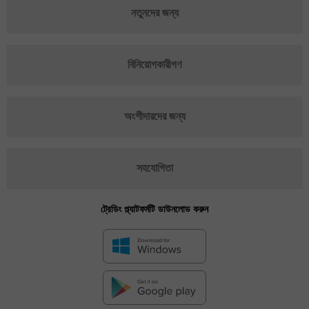
নতুনদের জন্য
বিনিয়োগকারীগণ
অংশীদারদের জন্য
সহযোগিতা
ট্রেডিং প্ল্যাটফর্মটি ডাউনলোড করুন