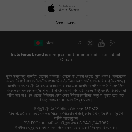
See more...
বাংলা
InstaForex brand
is a registered trademark of InstaFintech
Group
ঝুঁকি সংক্রান্ত সতর্কতা: যেকোন বিনিয়োগে কোনো না কোনো ধরনের ঝুঁকি থাকে। লিভারেজের
কারণে ফিন্যান্সিয়াল ডেরিভেটিভ প্রোডাক্টের ট্রেডিংয়ে দ্রুত অর্থ হারানোর উচ্চ ঝুঁকি রয়েছে।
আপনি যে ধরনের ট্রেডিং করতে যাচ্ছেন তার ধরন এবং আপনি যে পরিমাণ ক্ষতি সামলে নিতে
পারবেন সে সম্পর্কে সম্পূর্ণরূপে ধারণা না থাকলে আপনার এই ধরনের ইন্সট্রুমেন্টের ট্রেডিং করা
উচিত হবে না। এই ধরনের বিনিয়োগ কোন কোন বিনিয়োগকারীদের জন্য উপযুক্ত হতে পারে,
কিন্তু সেগুলো সবার জন্য উপযুক্ত নয়।
ইন্সট্যান্ট ট্রেডিং লিমিটেড, রেজি. নম্বর 1811672
ঠিকানা: ৪র্থ তলা, ওয়াটারস এজ বিল্ডিং, মেরিডিয়ান প্লাজা, রোড টাউন, টরটোলা, ব্রিটিশ
ভার্জিন আইল্যান্ডস
BVI FSC দ্বারা জারিকৃত লাইসেন্স নম্বর SIBA/L/14/1082
ইন্সটাফরেক্স ব্র্যান্ডের অধীনে সেবা প্রদান করা হয় যা একটি নিবন্ধিত ট্রেডমার্ক।