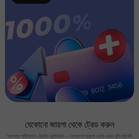
যেকোনো জায়গা থেকে ট্রেড করুন
আপনার স্মার্টফোনে ট্রেডিং প্ল্যাটফর্ম — যেকোনো জায়গা থেকে যখন খুশি মার্কেট