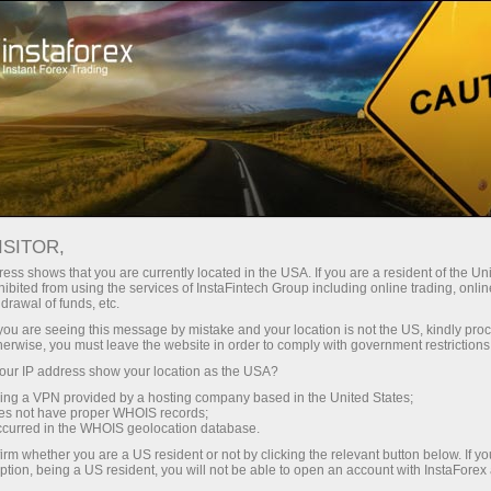
য়তা
তাৎক্ষণিক অ্যাকাউন্ট খোলা
ট্রেডিং প্ল্যাটফর্ম
নতুনদের জন্য
বিনিয়োগকারীদের জন্য
অংশীদারদের জন্য
ক্যাম্প
staFo
ISITOR,
ess shows that you are currently located in the USA. If you are a resident of the Uni
ibited from using the services of InstaFintech Group including online trading, online
drawal of funds, etc.
k you are seeing this message by mistake and your location is not the US, kindly pro
herwise, you must leave the website in order to comply with government restrictions
ur IP address show your location as the USA?
sing a VPN provided by a hosting company based in the United States;
oes not have proper WHOIS records;
occurred in the WHOIS geolocation database.
irm whether you are a US resident or not by clicking the relevant button below. If y
ption, being a US resident, you will not be able to open an account with InstaForex