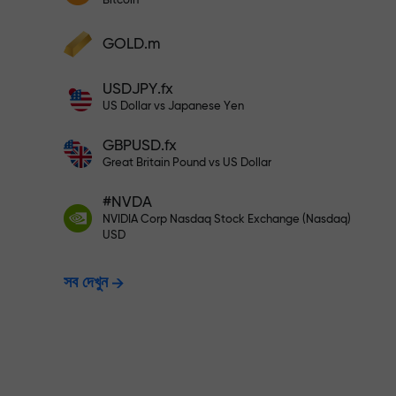
Bitcoin
আপনার মুনাফা বৃদ্ধি করুন
আপনার অ্যাকাউন্টে $333 ডিপোজিট করুন— $1,
ডিপোজিট করুন এবং আপনার ডিপোজিটের 1,000 গুণ বোনা
GOLD.m
নিন। X1000 কোনো টাইপিং মিসটেক নয়। ডিপোজিটের
পরিমাণ যত বেশি, গুণকের হার ততই বেশি।
ঝুঁকিমুক্তভাবে ট্রেডি
USDJPY.fx
US Dollar vs Japanese Yen
GBPUSD.fx
নিশ্চয়তা দিচ্ছি
Great Britain Pound vs US Dollar
#NVDA
X1000 পর্যন্ত বোনাস —
NVIDIA Corp Nasdaq Stock Exchange (Nasdaq)
USD
সব দেখুন
হার