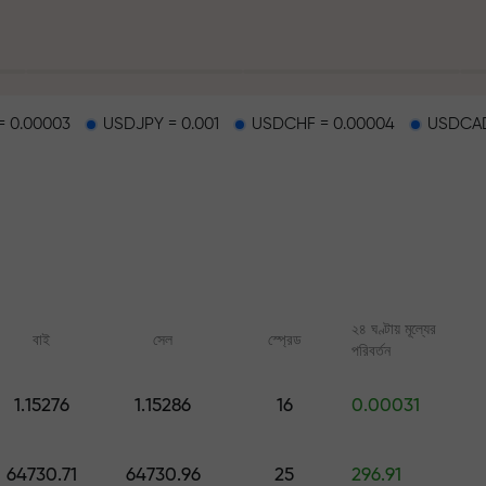
 0.00003
USDJPY = 0.001
USDCHF = 0.00004
USDCAD
হাইওয়েতে পাওয়া যায়
২৪ ঘণ্টায় মূল্যের
বাই
সেল
স্প্রেড
পরিবর্তন
র
1.15276
1.15286
16
0.00031
ারের জ্যাকপট
অনলাইন কোর্স
FX.CO-এর অ্যানালিটি
শূন্য থেকে ট্রেডিং শিখুন — সব লেভেলের জন্য
ফরেক্স, ক্রিপ্টো ও ফিউচার্সের জ
64730.71
64730.96
25
296.91