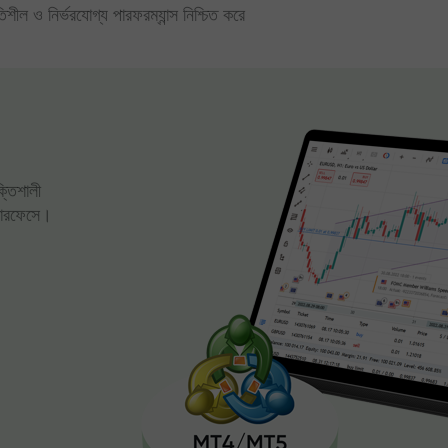
িতিশীল ও নির্ভরযোগ্য পারফরম্যান্স নিশ্চিত করে
ক্তিশালী
্টারফেসে।