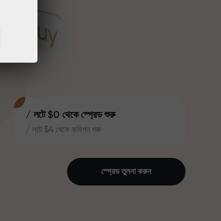
/ লটে $0 থেকে স্প্রেড শুরু
/ লটে $4 থেকে কমিশন শুরু
স্প্রেড তুলনা করুন