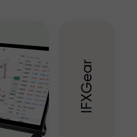
r
a
e
G
X
F
I