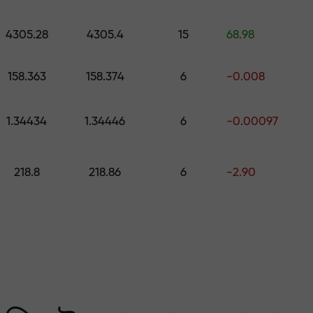
কোর্স ও ওয়েবিনার
পূর্বাভাস
500 মূল্যের উপহার বেছে নিন
স
4305.28
4305.4
15
68.98
ং করুন — আমরা আপনার মুনাফ
158.363
158.374
6
-0.008
1.34434
1.34446
6
-0.00097
218.8
218.86
6
-2.90
 মার্কেটের সবচেয়ে বেশি গ