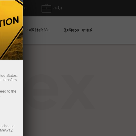
জমা/উত্তোলন
লগইন
েইন
একটি বিরতি নিন
ইন্সটাফরেক্স সম্পর্কে
rex
ted States,
 transfers,
ceed to the
.
ou choose
 anyway.