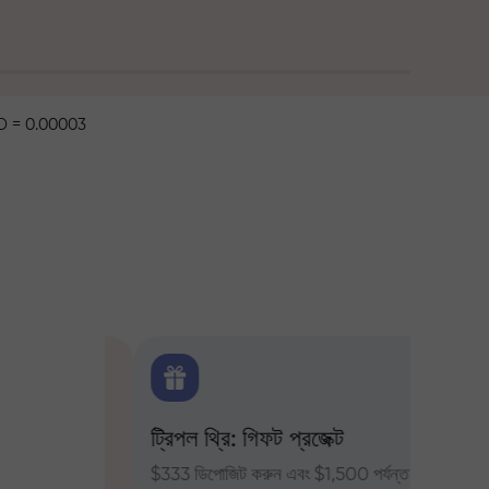
 = 0.00003
ক্স
ট্রিপল থ্রি: গিফট প্রজেক্ট
ট্রেডার
ন্য দৈনিক
$333 ডিপোজিট করুন এবং $1,500 পর্যন্ত
InstaFor