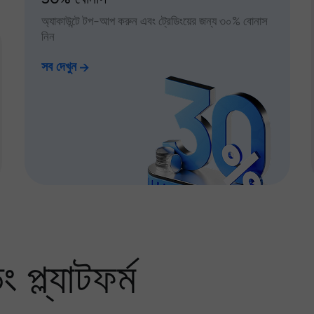
অ্যাকাউন্টে টপ-আপ করুন এবং ট্রেডিংয়ের জন্য ৩০% বোনাস
নিন
সব দেখুন
প্ল্যাটফর্ম