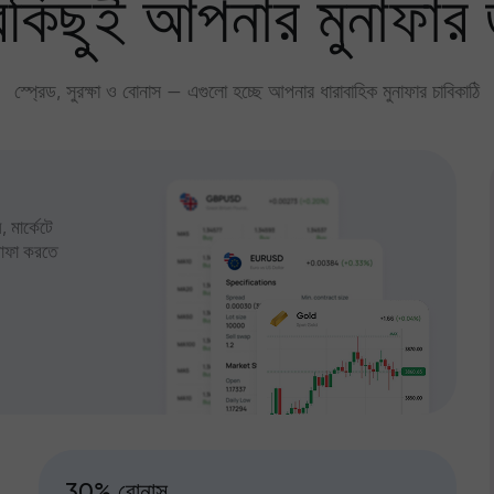
কিছুই আপনার মুনাফার 
স্প্রেড, সুরক্ষা ও বোনাস — এগুলো হচ্ছে আপনার ধারাবাহিক মুনাফার চাবিকাঠি
 মার্কেটে
ুনাফা করতে
30% বোনাস