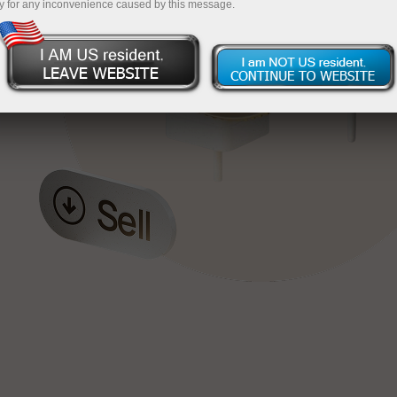
y for any inconvenience caused by this message.
য়