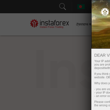
সহা
ট্রেডারদের জন্য
In
DEAR V
Your IP addr
you are proh
deposit/with
If you thin
website. Ot
Why does yo
- you are u
- your IP d
- an error 
Please conf
the wrong o