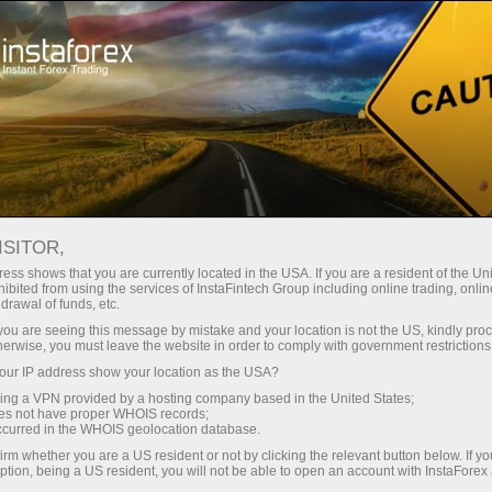
য়তা
তাৎক্ষণিক অ্যাকাউন্ট খোলা
ট্রেডিং প্ল্যাটফর্ম
নতুনদের জন্য
বিনিয়োগকারীদের জন্য
অংশীদারদের জন্য
ক্যাম্প
staFo
ISITOR,
ess shows that you are currently located in the USA. If you are a resident of the Uni
ibited from using the services of InstaFintech Group including online trading, online
drawal of funds, etc.
k you are seeing this message by mistake and your location is not the US, kindly pro
herwise, you must leave the website in order to comply with government restrictions
ur IP address show your location as the USA?
sing a VPN provided by a hosting company based in the United States;
oes not have proper WHOIS records;
occurred in the WHOIS geolocation database.
irm whether you are a US resident or not by clicking the relevant button below. If y
ption, being a US resident, you will not be able to open an account with InstaForex