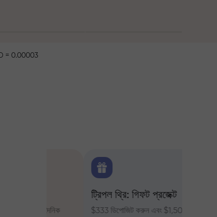
 = 0.00003
ক্স
ট্রিপল থ্রি: গিফট প্রজেক্ট
ট্রেডার
ন্য দৈনিক
$333 ডিপোজিট করুন এবং $1,500 পর্যন্ত
InstaFor