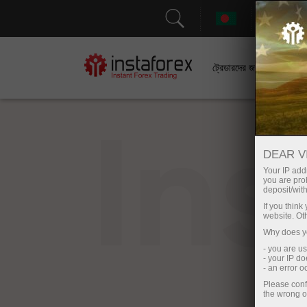
সহা
ট্রেডারদের জন্য
In
DEAR V
Your IP addr
you are proh
deposit/with
If you thin
website. Ot
Why does yo
- you are u
- your IP d
- an error 
Please conf
the wrong o