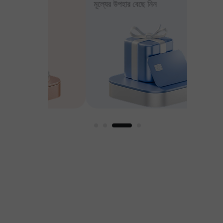
মূল্যের উপহার বেছে নিন
আপনার মুন
ার
ুণকের