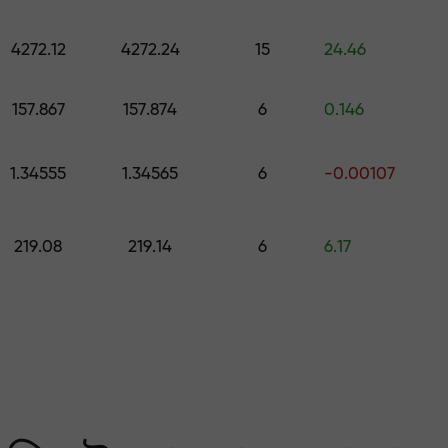
কোর্স ও ওয়েবিনার
পূর্বাভাস
500 মূল্যের উপহার বেছে নিন
স
4272.12
4272.24
15
24.46
ং করুন — আমরা আপনার মুনাফ
157.867
157.874
6
0.146
1.34555
1.34565
6
-0.00107
219.08
219.14
6
6.17
 মার্কেটের সবচেয়ে বেশি গ