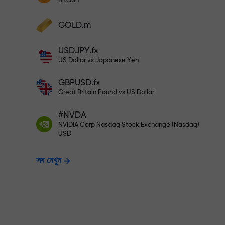
Bitcoin
আপনার মুনাফা বৃদ্ধি করুন
আপনার অ্যাকাউন্টে $333 ডিপোজিট করুন— $1,
ডিপোজিট করুন এবং আপনার ডিপোজিটের 1,000 গুণ বোনা
GOLD.m
নিন। X1000 কোনো টাইপিং মিসটেক নয়। ডিপোজিটের
পরিমাণ যত বেশি, গুণকের হার ততই বেশি।
ঝুঁকিমুক্তভাবে ট্রেডি
USDJPY.fx
US Dollar vs Japanese Yen
GBPUSD.fx
নিশ্চয়তা দিচ্ছি
Great Britain Pound vs US Dollar
#NVDA
X1000 পর্যন্ত বোনাস —
NVIDIA Corp Nasdaq Stock Exchange (Nasdaq)
USD
সব দেখুন
হার