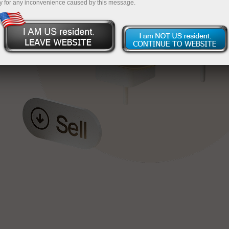
y for any inconvenience caused by this message.
য়