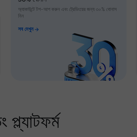
অ্যাকাউন্টে টপ-আপ করুন এবং ট্রেডিংয়ের জন্য ৩০% বোনাস
নিন
সব দেখুন
প্ল্যাটফর্ম