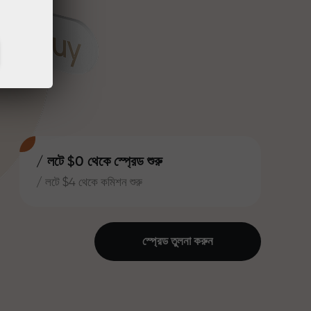
/ লটে $0 থেকে স্প্রেড শুরু
/ লটে $4 থেকে কমিশন শুরু
স্প্রেড তুলনা করুন