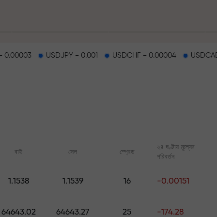
 0.00003
USDJPY = 0.001
USDCHF = 0.00004
USDCAD
হাইওয়েতে পাওয়া যায়
২৪ ঘণ্টায় মূল্যের
বাই
সেল
স্প্রেড
পরিবর্তন
র
1.1538
1.1539
16
-0.00151
ারের জ্যাকপট
অনলাইন কোর্স
FX.CO-এর অ্যানালিটি
শূন্য থেকে ট্রেডিং শিখুন — সব লেভেলের জন্য
ফরেক্স, ক্রিপ্টো ও ফিউচার্সের জ
64643.02
64643.27
25
-174.28