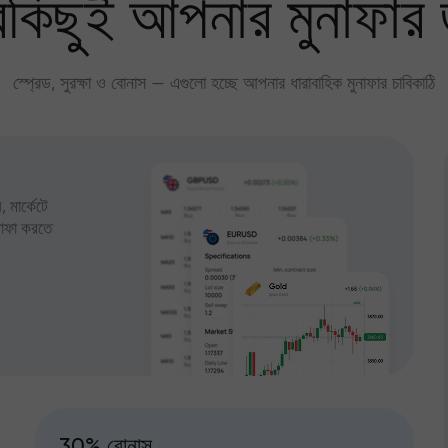
কিছুই আপনার মুনাফার 
স্প্রেড, সুরক্ষা ও বোনাস — এগুলো হচ্ছে আপনার ধারাবাহিক মুনাফার চাবিকাঠি
 মার্কেটে
ুনাফা করতে
30% বোনাস