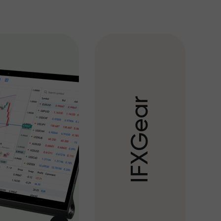
r
a
e
G
X
F
I