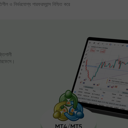
িতিশীল ও নির্ভরযোগ্য পারফরম্যান্স নিশ্চিত করে
ক্তিশালী
্টারফেসে।