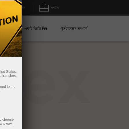
জমা/উত্তোলন
লগইন
েইন
একটি বিরতি নিন
ইন্সটাফরেক্স সম্পর্কে
rex
ted States,
 transfers,
ceed to the
.
ou choose
 anyway.