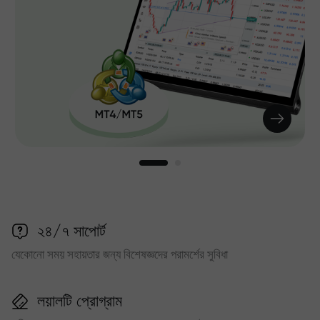
২৪/৭ সাপোর্ট
যেকোনো সময় সহায়তার জন্য বিশেষজ্ঞদের পরামর্শের সুবিধা
লয়ালটি প্রোগ্রাম