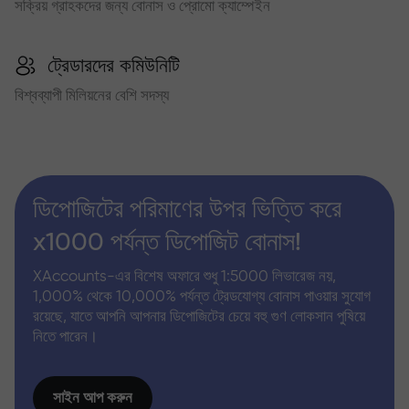
সক্রিয় গ্রাহকদের জন্য বোনাস ও প্রোমো ক্যাম্পেইন
ট্রেডারদের কমিউনিটি
বিশ্বব্যাপী মিলিয়নের বেশি সদস্য
ডিপোজিটের পরিমাণের উপর ভিত্তি করে
x1000 পর্যন্ত ডিপোজিট বোনাস!
XAccounts-এর বিশেষ অফারে শুধু 1:5000 লিভারেজ নয়,
1,000% থেকে 10,000% পর্যন্ত ট্রেডযোগ্য বোনাস পাওয়ার সুযোগ
রয়েছে, যাতে আপনি আপনার ডিপোজিটের চেয়ে বহু গুণ লোকসান পুষিয়ে
নিতে পারেন।
সাইন আপ করুন