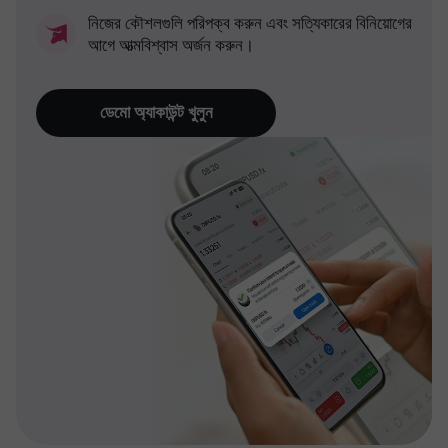
নিজের কৌশলগুলি পরিপক্ব করুন এবং সত্যিকারের বিনিয়োগের
আগে আত্মবিশ্বাস অর্জন করুন।
ডেমো অ্যাকাউন্ট খুলুন