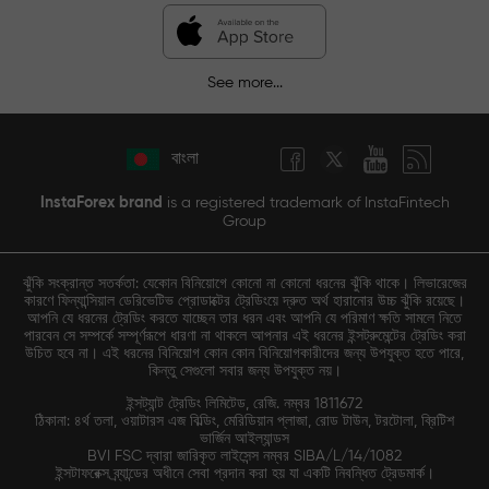
See more...
বাংলা
InstaForex brand
is a registered trademark of InstaFintech
Group
ঝুঁকি সংক্রান্ত সতর্কতা: যেকোন বিনিয়োগে কোনো না কোনো ধরনের ঝুঁকি থাকে। লিভারেজের
কারণে ফিন্যান্সিয়াল ডেরিভেটিভ প্রোডাক্টের ট্রেডিংয়ে দ্রুত অর্থ হারানোর উচ্চ ঝুঁকি রয়েছে।
আপনি যে ধরনের ট্রেডিং করতে যাচ্ছেন তার ধরন এবং আপনি যে পরিমাণ ক্ষতি সামলে নিতে
পারবেন সে সম্পর্কে সম্পূর্ণরূপে ধারণা না থাকলে আপনার এই ধরনের ইন্সট্রুমেন্টের ট্রেডিং করা
উচিত হবে না। এই ধরনের বিনিয়োগ কোন কোন বিনিয়োগকারীদের জন্য উপযুক্ত হতে পারে,
কিন্তু সেগুলো সবার জন্য উপযুক্ত নয়।
ইন্সট্যান্ট ট্রেডিং লিমিটেড, রেজি. নম্বর 1811672
ঠিকানা: ৪র্থ তলা, ওয়াটারস এজ বিল্ডিং, মেরিডিয়ান প্লাজা, রোড টাউন, টরটোলা, ব্রিটিশ
ভার্জিন আইল্যান্ডস
BVI FSC দ্বারা জারিকৃত লাইসেন্স নম্বর SIBA/L/14/1082
ইন্সটাফরেক্স ব্র্যান্ডের অধীনে সেবা প্রদান করা হয় যা একটি নিবন্ধিত ট্রেডমার্ক।