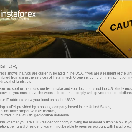
স্বল্প
স্প্রেড — বেশি মুনাফা
ISITOR,
ess shows that you are currently located in the USA. If you are a resident of the Uni
প্রতিটি ডিপোজিটে
ibited from using the services of InstaFintech Group including online trading, online
InstaForex-এর সাথে থেকে আপনি সত্যিকারের
drawal of funds, etc.
আকর্ষণীয় সুযোগ পাবেন: 1:5000 পর্যন্ত
30% বোনাস
k you are seeing this message by mistake and your location is not the US, kindly pro
লিভারেজ, মার্কেটের সেরা স্প্রেড ও কমিশন এবং
herwise, you must leave the website in order to comply with government restrictions
স্টক ও ইনডেক্স ট্রেডিংয়ের জন্য সুবিধাজনক
ur IP address show your location as the USA?
গতির
শর্তাবলী।
sing a VPN provided by a hosting company based in the United States;
oes not have proper WHOIS records;
পরিচয় ট্রেডিংয়ে এবং হাইওয়েতে পাওয়া যায়
occurred in the WHOIS geolocation database.
irm whether you are a US resident or not by clicking the relevant button below. If y
ption, being a US resident, you will not be able to open an account with InstaForex
আমরা এমন একটি বোনাস সিস্টেম তৈরি করেছি যা
আপনার ব্যক্তিগত উপহারের জ্যাকপট