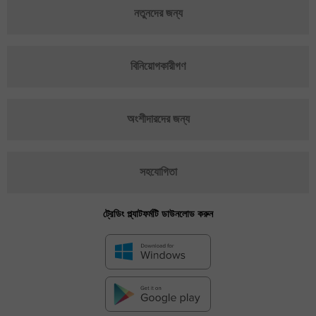
নতুনদের জন্য
বিনিয়োগকারীগণ
অংশীদারদের জন্য
সহযোগিতা
ট্রেডিং প্ল্যাটফর্মটি ডাউনলোড করুন