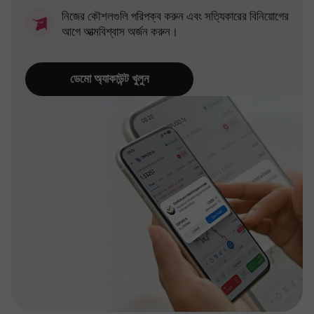
নিজের কৌশলগুলি পরিপক্ব করুন এবং সত্যিকারের বিনিয়োগের
আগে আত্মবিশ্বাস অর্জন করুন।
ডেমো অ্যাকাউন্ট খুলুন