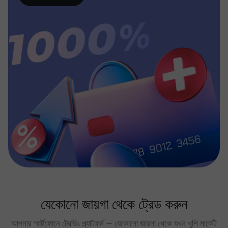
যেকোনো জায়গা থেকে ট্রেড করুন
আপনার স্মার্টফোনে ট্রেডিং প্ল্যাটফর্ম — যেকোনো জায়গা থেকে যখন খুশি মার্কেট