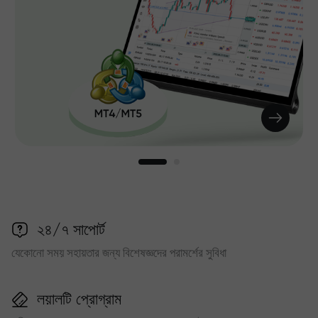
২৪/৭ সাপোর্ট
যেকোনো সময় সহায়তার জন্য বিশেষজ্ঞদের পরামর্শের সুবিধা
লয়ালটি প্রোগ্রাম