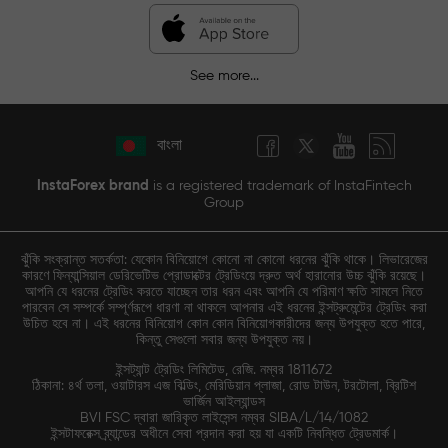
See more...
বাংলা
InstaForex brand
is a registered trademark of InstaFintech
Group
ঝুঁকি সংক্রান্ত সতর্কতা: যেকোন বিনিয়োগে কোনো না কোনো ধরনের ঝুঁকি থাকে। লিভারেজের
কারণে ফিন্যান্সিয়াল ডেরিভেটিভ প্রোডাক্টের ট্রেডিংয়ে দ্রুত অর্থ হারানোর উচ্চ ঝুঁকি রয়েছে।
আপনি যে ধরনের ট্রেডিং করতে যাচ্ছেন তার ধরন এবং আপনি যে পরিমাণ ক্ষতি সামলে নিতে
পারবেন সে সম্পর্কে সম্পূর্ণরূপে ধারণা না থাকলে আপনার এই ধরনের ইন্সট্রুমেন্টের ট্রেডিং করা
উচিত হবে না। এই ধরনের বিনিয়োগ কোন কোন বিনিয়োগকারীদের জন্য উপযুক্ত হতে পারে,
কিন্তু সেগুলো সবার জন্য উপযুক্ত নয়।
ইন্সট্যান্ট ট্রেডিং লিমিটেড, রেজি. নম্বর 1811672
ঠিকানা: ৪র্থ তলা, ওয়াটারস এজ বিল্ডিং, মেরিডিয়ান প্লাজা, রোড টাউন, টরটোলা, ব্রিটিশ
ভার্জিন আইল্যান্ডস
BVI FSC দ্বারা জারিকৃত লাইসেন্স নম্বর SIBA/L/14/1082
ইন্সটাফরেক্স ব্র্যান্ডের অধীনে সেবা প্রদান করা হয় যা একটি নিবন্ধিত ট্রেডমার্ক।