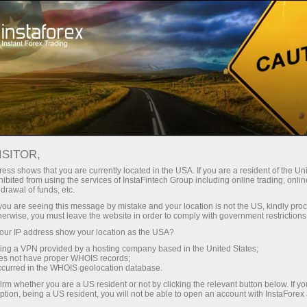
স্বল্প
স্প্রেড — বেশি মুনাফা
ISITOR,
ess shows that you are currently located in the USA. If you are a resident of the Uni
প্রতিটি ডিপোজিটে
ibited from using the services of InstaFintech Group including online trading, online
InstaForex-এর সাথে থেকে আপনি সত্যিকারের
drawal of funds, etc.
আকর্ষণীয় সুযোগ পাবেন: 1:5000 পর্যন্ত
30% বোনাস
k you are seeing this message by mistake and your location is not the US, kindly pro
লিভারেজ, মার্কেটের সেরা স্প্রেড ও কমিশন এবং
herwise, you must leave the website in order to comply with government restrictions
স্টক ও ইনডেক্স ট্রেডিংয়ের জন্য সুবিধাজনক
ur IP address show your location as the USA?
গতির
শর্তাবলী।
sing a VPN provided by a hosting company based in the United States;
oes not have proper WHOIS records;
পরিচয় ট্রেডিংয়ে এবং হাইওয়েতে পাওয়া যায়
occurred in the WHOIS geolocation database.
irm whether you are a US resident or not by clicking the relevant button below. If y
ption, being a US resident, you will not be able to open an account with InstaForex
আমরা এমন একটি বোনাস সিস্টেম তৈরি করেছি যা
আপনার ব্যক্তিগত উপহারের জ্যাকপট