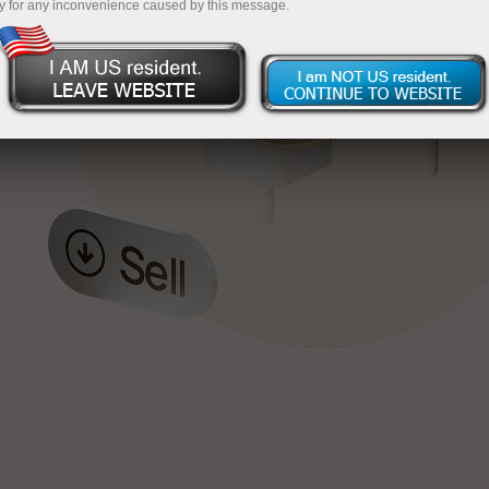
y for any inconvenience caused by this message.
য়