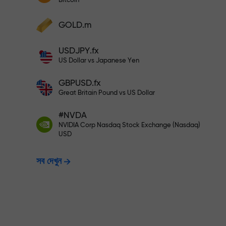
Bitcoin
আপনার মুনাফা বৃদ্ধি করুন
আপনার অ্যাকাউন্টে $333 ডিপোজিট করুন— $1,
ডিপোজিট করুন এবং আপনার ডিপোজিটের 1,000 গুণ বোনা
GOLD.m
নিন। X1000 কোনো টাইপিং মিসটেক নয়। ডিপোজিটের
পরিমাণ যত বেশি, গুণকের হার ততই বেশি।
ঝুঁকিমুক্তভাবে ট্রেডি
USDJPY.fx
US Dollar vs Japanese Yen
GBPUSD.fx
নিশ্চয়তা দিচ্ছি
Great Britain Pound vs US Dollar
#NVDA
X1000 পর্যন্ত বোনাস —
NVIDIA Corp Nasdaq Stock Exchange (Nasdaq)
USD
সব দেখুন
হার