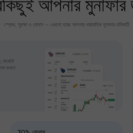
কিছুই আপনার মুনাফার 
স্প্রেড, সুরক্ষা ও বোনাস — এগুলো হচ্ছে আপনার ধারাবাহিক মুনাফার চাবিকাঠি
 মার্কেটে
ুনাফা করতে
30% বোনাস