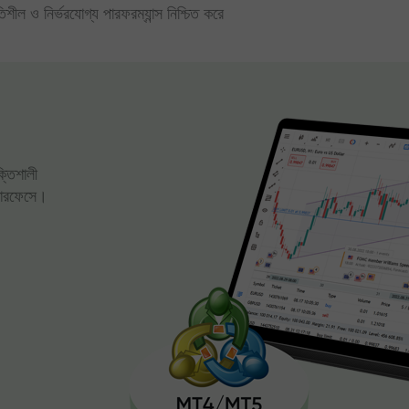
িতিশীল ও নির্ভরযোগ্য পারফরম্যান্স নিশ্চিত করে
ক্তিশালী
্টারফেসে।