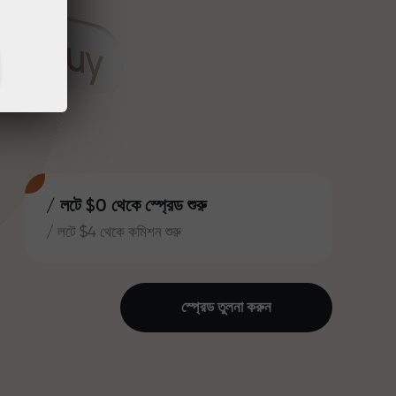
/ লটে $0 থেকে স্প্রেড শুরু
/ লটে $4 থেকে কমিশন শুরু
স্প্রেড তুলনা করুন