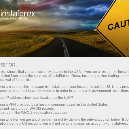
য়তা
তাৎক্ষণিক অ্যাকাউন্ট খোলা
ট্রেডিং প্ল্যাটফর্ম
নতুনদের জন্য
বিনিয়োগকারীদের জন্য
অংশীদারদের জন্য
ক্যাম্প
staFo
ISITOR,
ess shows that you are currently located in the USA. If you are a resident of the Uni
ibited from using the services of InstaFintech Group including online trading, online
drawal of funds, etc.
k you are seeing this message by mistake and your location is not the US, kindly pro
herwise, you must leave the website in order to comply with government restrictions
ur IP address show your location as the USA?
sing a VPN provided by a hosting company based in the United States;
oes not have proper WHOIS records;
occurred in the WHOIS geolocation database.
irm whether you are a US resident or not by clicking the relevant button below. If y
ption, being a US resident, you will not be able to open an account with InstaForex