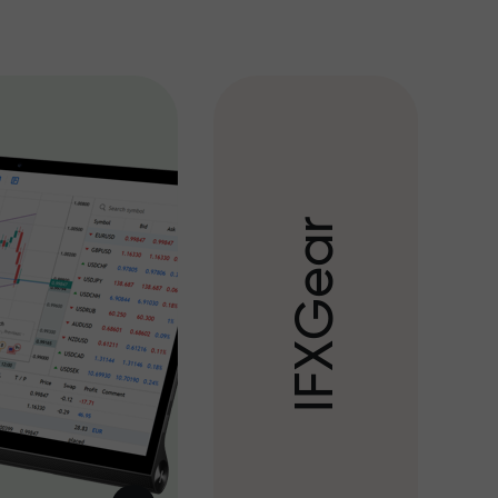
r
a
e
G
X
F
I