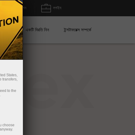
জমা/উত্তোলন
লগইন
েইন
একটি বিরতি নিন
ইন্সটাফরেক্স সম্পর্কে
rex
ted States,
 transfers,
ceed to the
.
ou choose
 anyway.