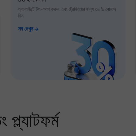
অ্যাকাউন্টে টপ-আপ করুন এবং ট্রেডিংয়ের জন্য ৩০% বোনাস
নিন
সব দেখুন
প্ল্যাটফর্ম