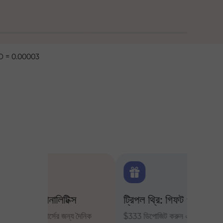
 = 0.00003
ক্স
ট্রিপল থ্রি: গিফট প্রজেক্ট
ট্রেডার
ন্য দৈনিক
$333 ডিপোজিট করুন এবং $1,500 পর্যন্ত
InstaFor