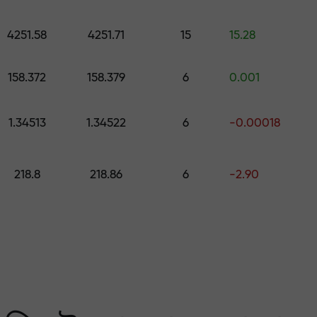
কোর্স ও ওয়েবিনার
পূর্বাভাস
500 মূল্যের উপহার বেছে নিন
স
4251.58
4251.71
15
15.28
ং করুন — আমরা আপনার মুনাফ
158.372
158.379
6
0.001
1.34513
1.34522
6
-0.00018
218.8
218.86
6
-2.90
 মার্কেটের সবচেয়ে বেশি গ