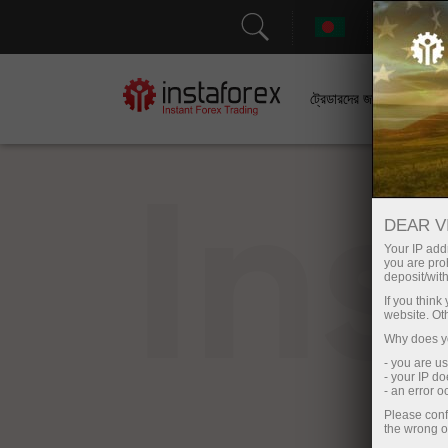
সহা
ট্রেডারদের জন্য
In
DEAR V
Your IP addr
you are proh
deposit/with
If you thin
website. Ot
Why does yo
- you are u
- your IP d
- an error 
Please conf
the wrong o