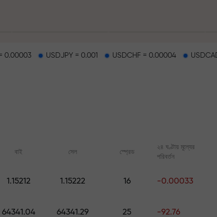
 0.00003
USDJPY = 0.001
USDCHF = 0.00004
USDCAD
হাইওয়েতে পাওয়া যায়
২৪ ঘণ্টায় মূল্যের
বাই
সেল
স্প্রেড
পরিবর্তন
র
1.15212
1.15222
16
-0.00033
ারের জ্যাকপট
অনলাইন কোর্স
FX.CO-এর অ্যানালিটি
শূন্য থেকে ট্রেডিং শিখুন — সব লেভেলের জন্য
ফরেক্স, ক্রিপ্টো ও ফিউচার্সের জ
64341.04
64341.29
25
-92.76