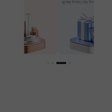
মূল্যের উপহার বেছে নিন
আপনার মুন
ার
ুণকের