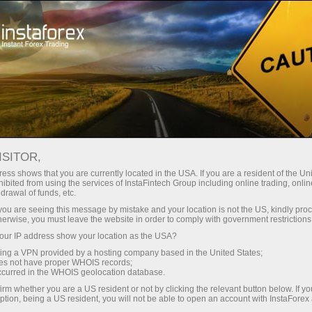
স্বল্প
স্প্রেড — বেশি মুনাফা
ISITOR,
ess shows that you are currently located in the USA. If you are a resident of the Uni
প্রতিটি ডিপোজিটে
ibited from using the services of InstaFintech Group including online trading, online
InstaForex-এর সাথে থেকে আপনি সত্যিকারের
drawal of funds, etc.
আকর্ষণীয় সুযোগ পাবেন: 1:5000 পর্যন্ত
30% বোনাস
k you are seeing this message by mistake and your location is not the US, kindly pro
লিভারেজ, মার্কেটের সেরা স্প্রেড ও কমিশন এবং
herwise, you must leave the website in order to comply with government restrictions
স্টক ও ইনডেক্স ট্রেডিংয়ের জন্য সুবিধাজনক
ur IP address show your location as the USA?
গতির
শর্তাবলী।
sing a VPN provided by a hosting company based in the United States;
oes not have proper WHOIS records;
পরিচয় ট্রেডিংয়ে এবং হাইওয়েতে পাওয়া যায়
occurred in the WHOIS geolocation database.
irm whether you are a US resident or not by clicking the relevant button below. If y
ption, being a US resident, you will not be able to open an account with InstaForex
আমরা এমন একটি বোনাস সিস্টেম তৈরি করেছি যা
আপনার ব্যক্তিগত উপহারের জ্যাকপট