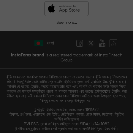
See more...
বাংলা
InstaForex brand
is a registered trademark of InstaFintech
Group
ঝুঁকি সংক্রান্ত সতর্কতা: যেকোন বিনিয়োগে কোনো না কোনো ধরনের ঝুঁকি থাকে। লিভারেজের
কারণে ফিন্যান্সিয়াল ডেরিভেটিভ প্রোডাক্টের ট্রেডিংয়ে দ্রুত অর্থ হারানোর উচ্চ ঝুঁকি রয়েছে।
আপনি যে ধরনের ট্রেডিং করতে যাচ্ছেন তার ধরন এবং আপনি যে পরিমাণ ক্ষতি সামলে নিতে
পারবেন সে সম্পর্কে সম্পূর্ণরূপে ধারণা না থাকলে আপনার এই ধরনের ইন্সট্রুমেন্টের ট্রেডিং করা
উচিত হবে না। এই ধরনের বিনিয়োগ কোন কোন বিনিয়োগকারীদের জন্য উপযুক্ত হতে পারে,
কিন্তু সেগুলো সবার জন্য উপযুক্ত নয়।
ইন্সট্যান্ট ট্রেডিং লিমিটেড, রেজি. নম্বর 1811672
ঠিকানা: ৪র্থ তলা, ওয়াটারস এজ বিল্ডিং, মেরিডিয়ান প্লাজা, রোড টাউন, টরটোলা, ব্রিটিশ
ভার্জিন আইল্যান্ডস
BVI FSC দ্বারা জারিকৃত লাইসেন্স নম্বর SIBA/L/14/1082
ইন্সটাফরেক্স ব্র্যান্ডের অধীনে সেবা প্রদান করা হয় যা একটি নিবন্ধিত ট্রেডমার্ক।