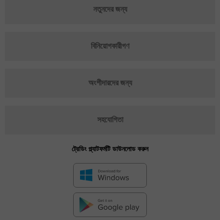
নতুনদের জন্য
বিনিয়োগকারীগণ
অংশীদারদের জন্য
সহযোগিতা
ট্রেডিং প্ল্যাটফর্মটি ডাউনলোড করুন