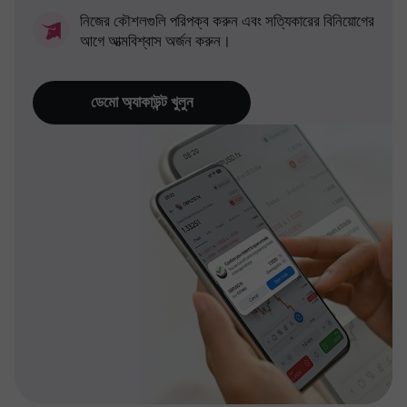
নিজের কৌশলগুলি পরিপক্ব করুন এবং সত্যিকারের বিনিয়োগের
আগে আত্মবিশ্বাস অর্জন করুন।
ডেমো অ্যাকাউন্ট খুলুন