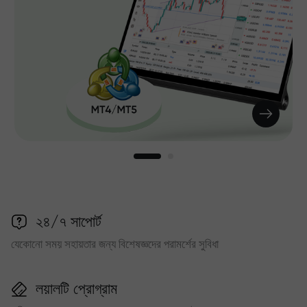
২৪/৭ সাপোর্ট
যেকোনো সময় সহায়তার জন্য বিশেষজ্ঞদের পরামর্শের সুবিধা
লয়ালটি প্রোগ্রাম