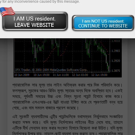
y for any inconvenience caused by this message.
প্যারাবোলিক সার মূল্য তার লাইন অতিক্রম করার পরে দিক পরিবর্তন করে।
ফলস্বরূপ, সূচকের আরও রিডিং মূল্য স্তরের অন্য দিকে অবস্থিত হবে। একই
সময়ে, পূর্ববর্তী সময়ের উচ্চ এবং নিম্ন সূচনা পয়েন্ট হিসাবে কাজ করে।
প্যারাবোলিক এসএআর-এর উল্টে যাওয়া ইঙ্গিত করে যে প্রবণতাটি বন্ধ হয়ে
গেছে, এবং দাম সমতল বাজারে প্রবেশ করেছে।
এই সূচকটি ব্যবসায়ীদের এন্ট্রি পয়েন্টগুলিকে যথাসম্ভব নির্ভুলভাবে সংজ্ঞায়িত
করতে সক্ষম করে। যদি মূল্য নির্দেশকের লাইনের নীচে নেমে যায়, তাহলে
এটিকে দীর্ঘ লেনদেন বন্ধ করার সংকেত হিসাবে বিবেচনা করা উচিত। যদি মূল্য
নির্দেশকের উপরে যায়, তাহলে ছোট ব্যবসা বন্ধ করতে হবে। প্যারাবোলিক সার