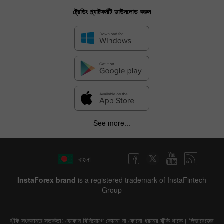
ট্রেডিং প্ল্যাটফর্মটি ডাউনলোড করুন
See more...
বাংলা
InstaForex brand
is a registered trademark of InstaFintech
Group
ঝুঁকি সংক্রান্ত সতর্কতা: যেকোন বিনিয়োগে কোনো না কোনো ধরনের ঝুঁকি থাকে। লিভারেজের