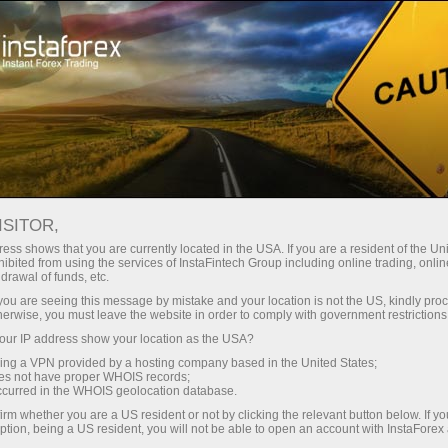
নতুনদের জন্য
প্রয়োজনীয় তথ্য
প্রযুক্তিগত নির্দেশক
প্যারাবোলিক সার সূচক সূত্র এবং সেটিংস
ISITOR,
ess shows that you are currently located in the USA. If you are a resident of the Uni
প্যারাবোলিক সার সূচক সূত্র এবং সেটিংস
ibited from using the services of InstaFintech Group including online trading, online
drawal of funds, etc.
k you are seeing this message by mistake and your location is not the US, kindly pro
herwise, you must leave the website in order to comply with government restrictions
ur IP address show your location as the USA?
প্যারাবলিক সার সূচক সিস্টেম
হল প্রযুক্তিগত নির্দেশক যা বাজারের প্রবণতা
sing a VPN provided by a hosting company based in the United States;
বিশ্লেষণের জন্য ডিজাইন করা হয়েছে। প্যারাবোলিক সার সূচক সাধারণত
oes not have proper WHOIS records;
চার্টে মূল্যের উপরে থাকে যখন বাজারে বিয়ারিশ প্রবণতা বিরাজ করে। এবং এর
occurred in the WHOIS geolocation database.
বিপরীতে, প্যারাবোলিক এসএআর দামের নিচে থাকে যখন বাজার ষাঁড়ের নিয়ন্ত্রণে
irm whether you are a US resident or not by clicking the relevant button below. If y
থাকে।
ption, being a US resident, you will not be able to open an account with InstaForex