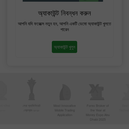
অ্যাকাউন্ট নিবন্ধন করুন
আপনি যদি ফরেক্সে নতুন হন, আপনি একটি ডেমো অ্যাকাউন্ট খুলতে
পারেন
অ্যাকাউন্ট খুলুন
য়ে সক্রিয়
সেরা অ্যাফিলিয়েট
Most Innovative
Forex Broker of
Best
 ২০২০
প্রোগ্রাম ২০২০
Mobile Trading
the Year at
Techno
Application
Money Expo Abu
Dhabi 2025