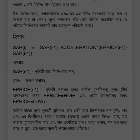
প্রায়ই একটি ট্রেলিং স্টপ হিসাবে কাজ করে।
দীর্ঘ ডিলের জন্য, প্যারাবোলিক এসএআর-এর রিডিং সবসময়ই বাড়ে, দাম যে
দিকেই যায় না কেন। মূল্য চলাচলের গতি সেই গতিকে প্রভাবিত করে যে
গতিতে নির্দেশকের লাইনটি তার অবস্থান পরিবর্তন করে।
হিসাব
SAR(i) = SAR(i-1)+ACCELERATION*(EPRICE(i-1)-
SAR(i-1))
কোথায়:
SAR(i-1) - পূর্ববর্তী বারে নির্দেশকের মান;
ত্বরণ - ত্বরণ ফ্যাক্টর;
EPRICE(i-1) - পূর্ববর্তী সময়ের জন্য সর্বোচ্চ (সর্বনিম্ন) মূল্য (দীর্ঘ
অবস্থানের জন্য EPRICE=HIGH এবং ছোট অবস্থানের জন্য
EPRICE=LOW)।
বর্তমান বারের মূল্য পূর্ববর্তী বুলিশের চেয়ে বেশি হলে নির্দেশকের মান বৃদ্ধি পায়
এবং এর বিপরীতে। ত্বরণ ফ্যাক্টর (ত্বরণ) একই সময়ে দ্বিগুণ হবে, যার
কারণে প্যারাবোলিক সার এবং দাম একত্রিত হবে। অন্য কথায়, দাম যত দ্রুত
বাড়ে বা ডুবে, তত দ্রুত সূচকটি দামের কাছে পৌঁছায়।