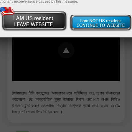
y for any inconvenience caused by this message.
Error loading YouTube: Video could not
be played
ইন্সটাফরেক্স টিভি ক্যালেন্ডার উপস্থাপন করে অবিচ্ছিন্ন খবর,প্রধান ঘটনাগুলোর
পর্যালোচনা এবং আন্তর্জাতিক মুদ্রা বাজারের বিশাল ধারা।এই শাখার ভিডিও
উপকরণ ইন্সটাফরেক্স কোম্পানির বিখ্যাত বিশ্লেষক দ্বারা লেখা হয়েছে ১০০%
বিশুদ্ধ পর্যালোচনা উপর ভিত্তি করে ।