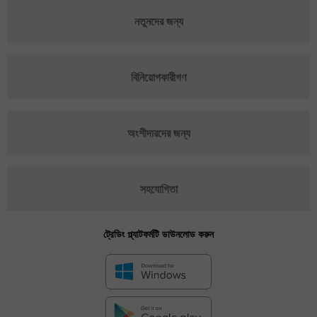
নতুনদের জন্য
বিনিয়োগকারীগণ
অংশীদারদের জন্য
সহযোগিতা
ট্রেডিং প্ল্যাটফর্মটি ডাউনলোড করুন