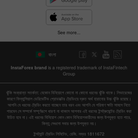
See more...
বাংলা
InstaForex brand
is a registered trademark of InstaFintech
Group
ঝুঁকি সংক্রান্ত সতর্কতা: যেকোন বিনিয়োগে কোনো না কোনো ধরনের ঝুঁকি থাকে। লিভারেজের
কারণে ফিন্যান্সিয়াল ডেরিভেটিভ প্রোডাক্টের ট্রেডিংয়ে দ্রুত অর্থ হারানোর উচ্চ ঝুঁকি রয়েছে।
আপনি যে ধরনের ট্রেডিং করতে যাচ্ছেন তার ধরন এবং আপনি যে পরিমাণ ক্ষতি সামলে নিতে
পারবেন সে সম্পর্কে সম্পূর্ণরূপে ধারণা না থাকলে আপনার এই ধরনের ইন্সট্রুমেন্টের ট্রেডিং করা
উচিত হবে না। এই ধরনের বিনিয়োগ কোন কোন বিনিয়োগকারীদের জন্য উপযুক্ত হতে পারে,
কিন্তু সেগুলো সবার জন্য উপযুক্ত নয়।
ইন্সট্যান্ট ট্রেডিং লিমিটেড, রেজি. নম্বর 1811672