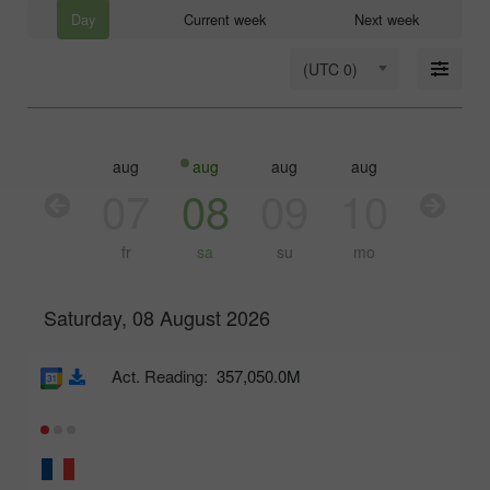
Day
Current week
Next week
(UTC 0)
aug
aug
aug
aug
aug
aug
06
07
08
09
10
11
th
fr
sa
su
mo
tu
Saturday, 08 August 2026
Act. Reading:
357,050.0M