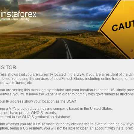
For Traders
Forex Analytics
InstaForex TV
Forex calendar
ISITOR,
ess shows that you are currently located in the USA. If you are a resident of the Uni
Trader’s calendar on March 28: Any
ibited from using the services of InstaFintech Group including online trading, online
drawal of funds, etc.
winners in Trump’s tariff game? (bd)
k you are seeing this message by mistake and your location is not the US, kindly pro
herwise, you must leave the website in order to comply with government restrictions
ur IP address show your location as the USA?
sing a VPN provided by a hosting company based in the United States;
ট্রেডিং অ্যাকাউন্ট খুলুন
oes not have proper WHOIS records;
occurred in the WHOIS geolocation database.
irm whether you are a US resident or not by clicking the relevant button below. If y
ডেমো অ্যাকাউন্ট খুলুন
ption, being a US resident, you will not be able to open an account with InstaForex