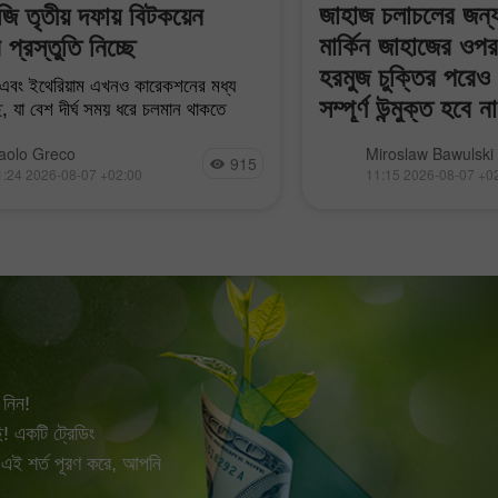
জাহাজ চলাচলের জন্য
যাটেজি তৃতীয় দফায় বিটকয়েন
মার্কিন জাহাজের ওপর 
 প্রস্তুতি নিচ্ছে
হরমুজ চুক্তির পরেও 
এবং ইথেরিয়াম এখনও কারেকশনের মধ্য
সম্পূর্ণ উন্মুক্ত হবে না
ছে, যা বেশ দীর্ঘ সময় ধরে চলমান থাকতে
 দেড় মাসে ইথেরিয়াম এবং বিটকয়েন কিছুটা
ইরানি সংবাদ সংস্থাগুলোর প্র
়াতে সক্ষম হলেও, গত বছর শুরু
aolo Greco
Miroslaw Bawulski
915
প্রণালীতে শত্রুপক্ষের লক্ষ্যবস
1:24 2026-08-07 +02:00
11:15 2026-08-07 +0
ইরানের হামলার জেরে গতকাল জ
বেড়েছে। এর আগে টানা তিন 
গ্রেডের তেলের দর বৃদ্ধি
নিন!
! একটি ট্রেডিং
 এই শর্ত পূরণ করে, আপনি