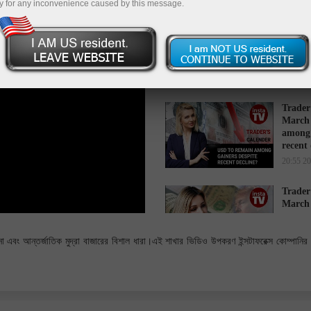
y for any inconvenience caused by this message.
Trader
March 
while 
16:34 2
Trader
March 
among 
recent
20:55 2
Trader
March 
cause s
14:27 2
োচনা এবং আন্তর্জাতিক মুদ্রা বাজারের বিশাল ধারা।এই শাখার ভিডিও উপকরণ ইন্সটাফরেক্স কোম্পানির 