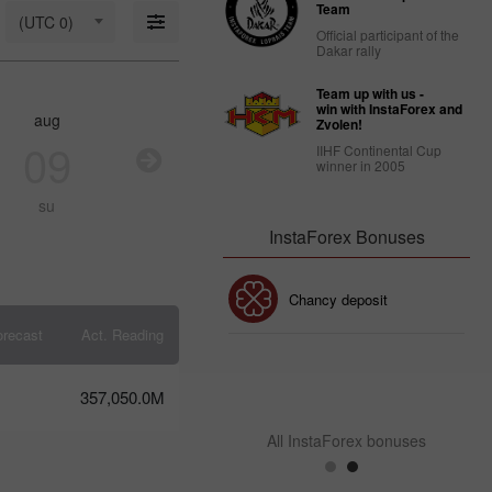
18: Is USD
Team
(UTC 0)
strong
Official participant of the
enough to
Dakar rally
stay
afloat?
Team up with us -
09:17 2025-
win with InstaForex and
aug
aug
aug
au
03-18
Zvolen!
UTC+3
09
10
11
1
IIHF Continental Cup
winner in 2005
Trader’s
calendar
su
mo
tu
w
on March
14: USD
InstaForex Bonuses
faces
strain
from
30% Bonus
Chancy deposit
Trump’s
policies
orecast
Act. Reading
10:39 2025-
03-13
InstaForex Club bonus
UTC+3
357,050.0M
Trader’s
calendar
All InstaForex bonuses
on
March