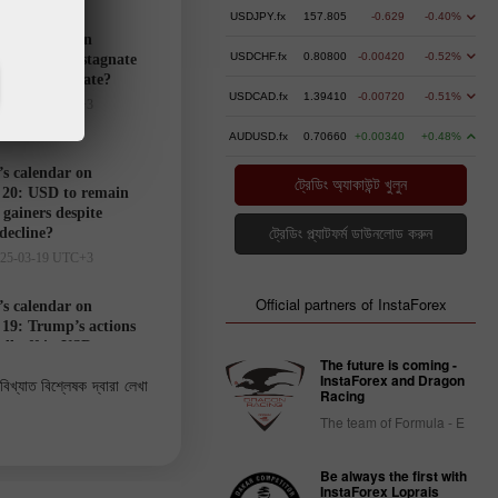
USDJPY.fx
157.805
-0.629
-0.40%
’s calendar on
USDCHF.fx
0.80800
-0.00420
-0.52%
21: USD to stagnate
markets hesitate?
USDCAD.fx
1.39410
-0.00720
-0.51%
025-03-20 UTC+3
AUDUSD.fx
0.70660
+0.00340
+0.48%
’s calendar on
ট্রেডিং অ্যাকাউন্ট খুলুন
20: USD to remain
gainers despite
 decline?
ট্রেডিং প্ল্যাটফর্ম ডাউনলোড করুন
025-03-19 UTC+3
Official partners of InstaForex
’s calendar on
19: Trump’s actions
ell-off in USD
The future is coming -
025-03-18 UTC+3
InstaForex and Dragon
বিখ্যাত বিশ্লেষক দ্বারা লেখা
Racing
The team of Formula - E
Trader’s
calendar
Be always the first with
on March
InstaForex Loprais