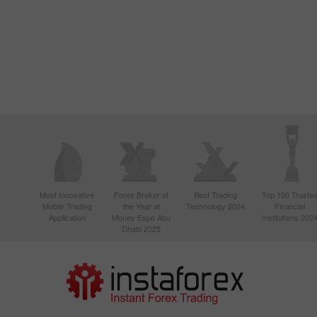
Most Innovative
Forex Broker of
Best Trading
Top 100 Truste
Mobile Trading
the Year at
Technology 2024
Financial
Application
Money Expo Abu
Institutions 202
Dhabi 2025