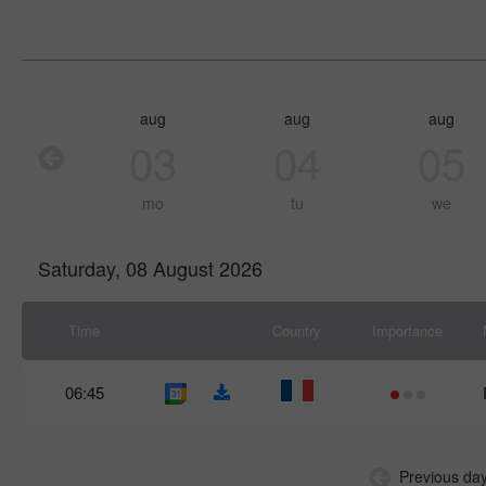
aug
aug
aug
03
04
05
mo
tu
we
Saturday, 08 August 2026
Time
Country
Importance
06:45
Previous da