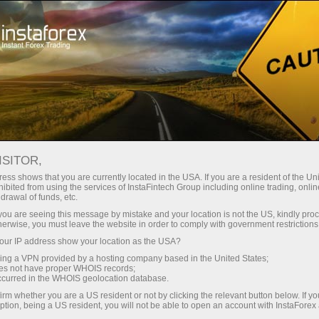
য়তা
তাৎক্ষণিক অ্যাকাউন্ট খোলা
ট্রেডিং প্ল্যাটফর্ম
নতুনদের জন্য
বিনিয়োগকারীদের জন্য
অংশীদারদের জন্য
ক্যাম্প
ndar
ISITOR,
ess shows that you are currently located in the USA. If you are a resident of the Uni
s in
ibited from using the services of InstaFintech Group including online trading, online
যাকাউন্ট খুলুন
drawal of funds, etc.
k you are seeing this message by mistake and your location is not the US, kindly pro
herwise, you must leave the website in order to comply with government restrictions
ur IP address show your location as the USA?
sing a VPN provided by a hosting company based in the United States;
Trader
oes not have proper WHOIS records;
March 
occurred in the WHOIS geolocation database.
Trump’
irm whether you are a US resident or not by clicking the relevant button below. If y
22:15 2
ption, being a US resident, you will not be able to open an account with InstaForex