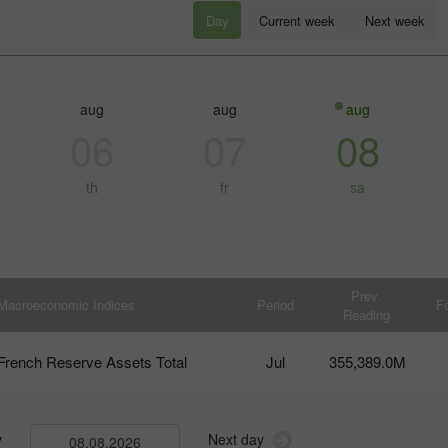
Day
Current week
Next week
aug
aug
aug
06
07
08
th
fr
sa
30% Bonus
Chancy deposit
Prev.
Macroeconomic Indices
Period
F
Reading
InstaForex Club bonus
French Reserve Assets Total
Jul
355,389.0M
y
Next day