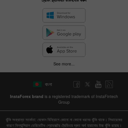
See more...
বাংলা
InstaForex brand
is a registered trademark of InstaFintech
Group
ঝুঁকি সংক্রান্ত সতর্কতা: যেকোন বিনিয়োগে কোনো না কোনো ধরনের ঝুঁকি থাকে। লিভারেজের
কারণে ফিন্যান্সিয়াল ডেরিভেটিভ প্রোডাক্টের ট্রেডিংয়ে দ্রুত অর্থ হারানোর উচ্চ ঝুঁকি রয়েছে।