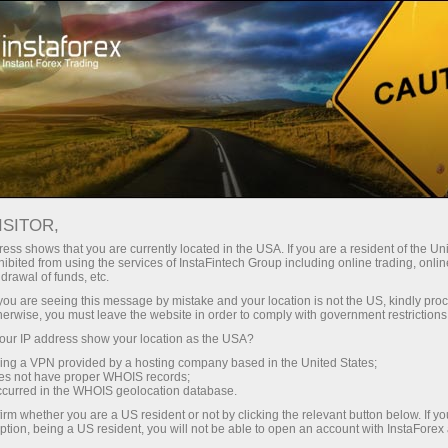
ট্রেডারদের জন্য
ট্রেডারস ডেস্ক
ট্রেডারস ডেস্ক
ISITOR,
ess shows that you are currently located in the USA. If you are a resident of the Uni
ibited from using the services of InstaFintech Group including online trading, online
drawal of funds, etc.
k you are seeing this message by mistake and your location is not the US, kindly pro
ট্রেডিং অ্যাকাউন্ট খুলুন
herwise, you must leave the website in order to comply with government restrictions
ur IP address show your location as the USA?
ডেমো অ্যাকাউন্ট খুলুন
sing a VPN provided by a hosting company based in the United States;
oes not have proper WHOIS records;
occurred in the WHOIS geolocation database.
irm whether you are a US resident or not by clicking the relevant button below. If y
ption, being a US resident, you will not be able to open an account with InstaForex