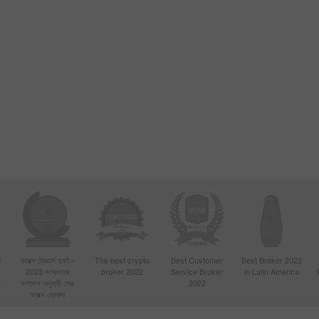
d
ফরেক্স ট্রেডার্স দুবাই–
The best crypto
Best Customer
Best Broker 2022
2023 সম্মেলনের
broker 2022
Service Broker
in Latin America
4
ফলাফল অনুযায়ী সেরা
2022
ফরেক্স ব্রোকার