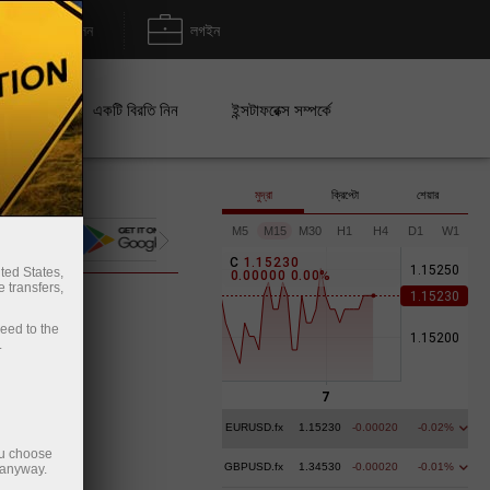
জমা/উত্তোলন
লগইন
েইন
একটি বিরতি নিন
ইন্সটাফরেক্স সম্পর্কে
মুদ্রা
ক্রিপ্টো
শেয়ার
M5
M15
M30
H1
H4
D1
W1
অর্থ জমা
C
1
.
1
5
2
3
0
ted States,
0
.
0
0
0
0
0
0
.
0
0
%
 transfers,
ceed to the
.
EURUSD.fx
1.15230
-0.00020
-0.02%
ou choose
GBPUSD.fx
1.34530
-0.00020
-0.01%
 anyway.