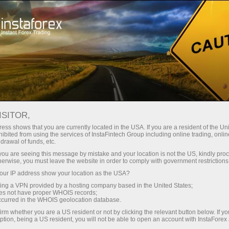
য়তা
তাৎক্ষণিক অ্যাকাউন্ট খোলা
ট্রেডিং প্ল্যাটফর্ম
নতুনদের জন্য
বিনিয়োগকারীদের জন্য
অংশীদারদের জন্য
ক্যাম্প
ডেমো অ্যাকাউন্ট খুলুন
ISITOR,
ess shows that you are currently located in the USA. If you are a resident of the Uni
ibited from using the services of InstaFintech Group including online trading, online
drawal of funds, etc.
k you are seeing this message by mistake and your location is not the US, kindly pro
herwise, you must leave the website in order to comply with government restrictions
ur IP address show your location as the USA?
sing a VPN provided by a hosting company based in the United States;
oes not have proper WHOIS records;
occurred in the WHOIS geolocation database.
irm whether you are a US resident or not by clicking the relevant button below. If y
ption, being a US resident, you will not be able to open an account with InstaForex