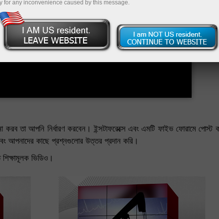
y for any inconvenience caused by this message.
 করব তা আপনি নির্ধারণ করবেন। ইন্সটাফরেক্সে এবং এমটি ফাইভ ফোরামে পোস্ট ক
ি এবং আপনাদের কাছে প্রশ্নগুলোর উত্তর প্রদান করি।
ত শিক্ষামূলক ভিডিও।