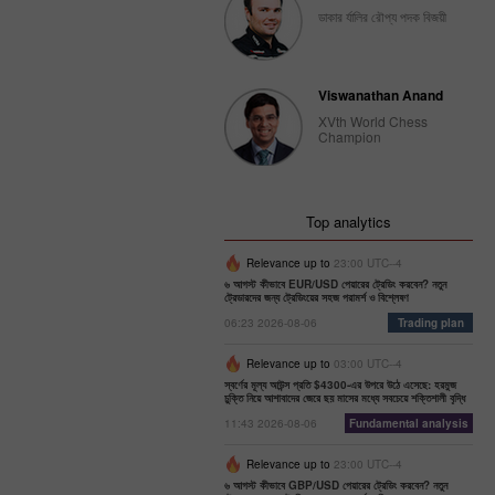
ডাকার র্যালির রৌপ্য পদক বিজয়ী
Viswanathan Anand
XVth World Chess
Champion
Top analytics
Relevance up to
23:00 UTC--4
৬ আগস্ট কীভাবে EUR/USD পেয়ারের ট্রেডিং করবেন? নতুন
ট্রেডারদের জন্য ট্রেডিংয়ের সহজ পরামর্শ ও বিশ্লেষণ
06:23 2026-08-06
Trading plan
Relevance up to
03:00 UTC--4
স্বর্ণের মূল্য আউন্স প্রতি $4300-এর উপরে উঠে এসেছে: হরমুজ
চুক্তি নিয়ে আশাবাদের জেরে ছয় মাসের মধ্যে সবচেয়ে শক্তিশালী বৃদ্ধি
11:43 2026-08-06
Fundamental analysis
Relevance up to
23:00 UTC--4
৬ আগস্ট কীভাবে GBP/USD পেয়ারের ট্রেডিং করবেন? নতুন