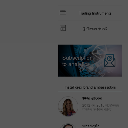
Trading Instruments
ইন্সটাফরেক্স গ্যাজেট
Subscription
to analytics
InstaForex brand ambassadors
ইউলিয়া এফিমোভা
2012 এবং 2016 সালে তিনবার
অলিম্পিক স্বর্ণপদক প্রাপ্ত
এলেস লপ্রেইস