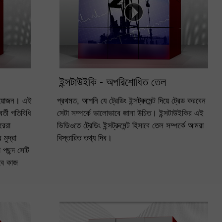
ইন্সটাউইকি - অপরিশোধিত তেল
প্রয়োজন। এই
প্রথমত, আপনি যে ট্রেডিং ইন্সট্রুমেন্ট দিয়ে ট্রেড করবেন
র্তী গতিবিধি
সেটা সম্পর্কে ভালোভাবে জানা উচিত। ইন্সটাউইকির এই
রেরা
ভিডিওতে ট্রেডিং ইন্সট্রুমেন্ট হিসাবে তেল সম্পর্কে আমরা
30% Bonus
Chancy deposit
মুদ্রা
বিস্তারিত তথ্য দিব।
পছন্দ সেটি
বে কাজ
InstaForex Club bonus