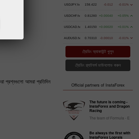
USDJPY.fx
158.422
-0.012
-0.01%
USDCHF.fx
0.81260
+0.00040
+0.05%
USDCAD.fx
1.40150
+0.00020
+0.01%
AUDUSD.fx
0.70310
-0.00010
-0.01%
ট্রেডিং অ্যাকাউন্ট খুলুন
ট্রেডিং প্ল্যাটফর্ম ডাউনলোড করুন
রা প্রশ্নগুলো আমরা প্রতিদিন
Official partners of InstaForex
The future is coming -
InstaForex and Dragon
Racing
The team of Formula - E
Be always the first with
InstaForex Loprais