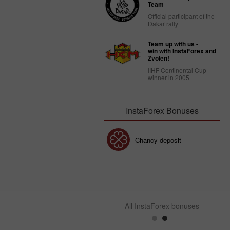
Team
Official participant of the
Dakar rally
Team up with us -
win with InstaForex and
Zvolen!
IIHF Continental Cup
winner in 2005
InstaForex Bonuses
30% Bonus
Chancy deposit
InstaForex Club bonus
All InstaForex bonuses