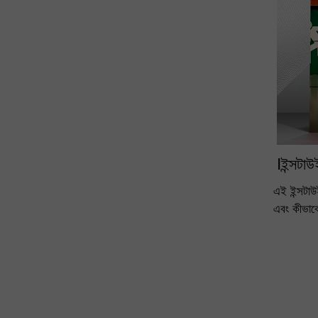
Iইন্সটাউ
এই ইন্সটাউই
এবং কীভাবে 