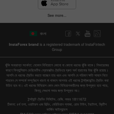
See more...
বাংলা
InstaForex brand
is a registered trademark of InstaFintech
Group
ঝুঁকি সংক্রান্ত সতর্কতা: যেকোন বিনিয়োগে কোনো না কোনো ধরনের ঝুঁকি থাকে। লিভারেজের
কারণে ফিন্যান্সিয়াল ডেরিভেটিভ প্রোডাক্টের ট্রেডিংয়ে দ্রুত অর্থ হারানোর উচ্চ ঝুঁকি রয়েছে।
আপনি যে ধরনের ট্রেডিং করতে যাচ্ছেন তার ধরন এবং আপনি যে পরিমাণ ক্ষতি সামলে নিতে
পারবেন সে সম্পর্কে সম্পূর্ণরূপে ধারণা না থাকলে আপনার এই ধরনের ইন্সট্রুমেন্টের ট্রেডিং করা
উচিত হবে না। এই ধরনের বিনিয়োগ কোন কোন বিনিয়োগকারীদের জন্য উপযুক্ত হতে পারে,
কিন্তু সেগুলো সবার জন্য উপযুক্ত নয়।
ইন্সট্যান্ট ট্রেডিং লিমিটেড, রেজি. নম্বর 1811672
ঠিকানা: ৪র্থ তলা, ওয়াটারস এজ বিল্ডিং, মেরিডিয়ান প্লাজা, রোড টাউন, টরটোলা, ব্রিটিশ
ভার্জিন আইল্যান্ডস