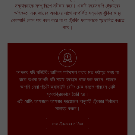
সম্ভাবনাকে সম্পূর্ণরূপে স্বীকার করে। একটি ফরেক্সকপি ট্রেডারের
অভিজ্ঞতা এবং জ্ঞানের অভাবের সাথে সম্পর্কিত সম্ভাব্য ঝুঁকির জন্য
কোম্পানি কোন দায় বহন করে না যা ট্রেডিং ফলাফলকে প্রভাবিত করতে
পারে।
আপনার যদি মনিটরিং তালিকা পর্যবেক্ষণ করার মত পর্যাপ্ত সময় না
থাকে অথবা আপনি যদি মাত্র ফরেক্সে কাজ শুরু করেন, তাহলে
আপনি সেরা পাঁচটি অ্যাকাউন্ট রেটিং চেক করতে পারবেন যেটি
স্বয়ংক্রিয়ভাবে তৈরি হয়।
এই রেটিং আপনাকে আপনার প্রয়োজন অনুযায়ী ট্রেডার নির্বাচনে
সাহায্য করবে।
সেরা ট্রেডারের তালিকা