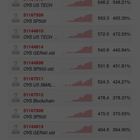
648.2
548.21%
OYS US TECH
51167509
593.3
493.30%
5
OYS SP500
51144810
572.0
472.03%
OYS US TECH old
51144814
540.8
440.84%
5
OYS GER40 old
51144809
531.8
431.81%
5
OYS SP500 old
51167511
524.3
424.27%
5
OYS US SMALL CAPS
51167512
478.4
378.37%
5
OYS Blockchain
51167509
470.0
370.03%
OYS SP500
51144814
464.9
364.90%
OYS GER40 old