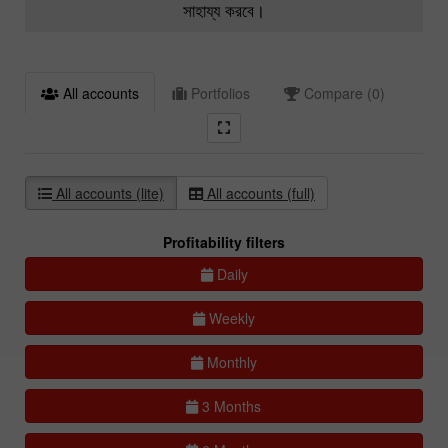
সাহায্য করবে।
All accounts
Portfolios
Compare (0)
All accounts (lite)
All accounts (full)
Profitability filters
Daily
Weekly
Monthly
3 Months