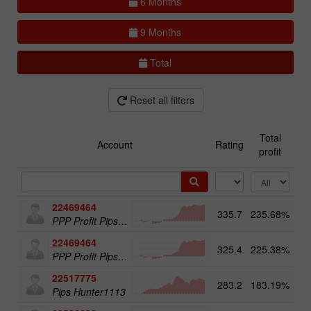
6 Months
9 Months
Total
Reset all filters
Total
Account
Rating
profit
22469464
335.7
235.68%
13
PPP Profit Pips Plus
22469464
325.4
225.38%
PPP Profit Pips Plus
22517775
283.2
183.19%
14
Pips Hunter1113