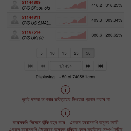
51144809
416.2
316.25%
OYS SP500 old
51144811
409.3
309.34%
5
OYS US SMALL CAPS old
51167514
388.6
288.62%
5
OYS UK100
5
10
15
25
50
Displaying 1 - 50 of 74658 items
পূর্বের দক্ষতা আপনার ভবিষ্যতের নিশ্চয়তা প্রদান করবে না
ফরেক্সকপি সিস্টেম ঝুঁকি বহন করে। একজন ফরেক্সকপি অনুসরণকারী
একজন ফরেক্সকপি ট্রেডারের অসফল চুক্তির ফলে তহবিলের সম্পূর্ণ ক্ষতির