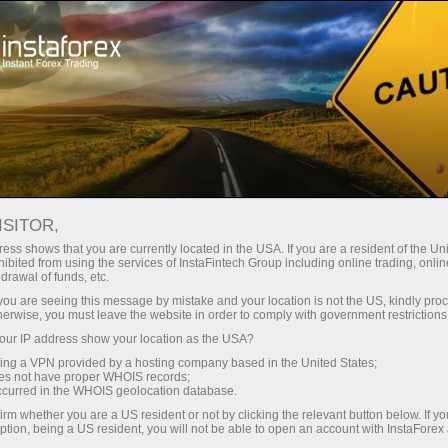
বিনিয়োগকারীদের জন্য
ফরেক্সকপি সিস্টেম
পর্যবেক্ষণ
ইন্সটাফরেক্স থেকে ফরেক্সকপি মনিটরিং
ISITOR,
ess shows that you are currently located in the USA. If you are a resident of the Uni
ibited from using the services of InstaFintech Group including online trading, online
drawal of funds, etc.
k you are seeing this message by mistake and your location is not the US, kindly pro
ট্রেডিং অ্যাকাউন্ট খুলুন
herwise, you must leave the website in order to comply with government restrictions
ur IP address show your location as the USA?
ডেমো অ্যাকাউন্ট খুলুন
sing a VPN provided by a hosting company based in the United States;
oes not have proper WHOIS records;
occurred in the WHOIS geolocation database.
irm whether you are a US resident or not by clicking the relevant button below. If y
ption, being a US resident, you will not be able to open an account with InstaForex