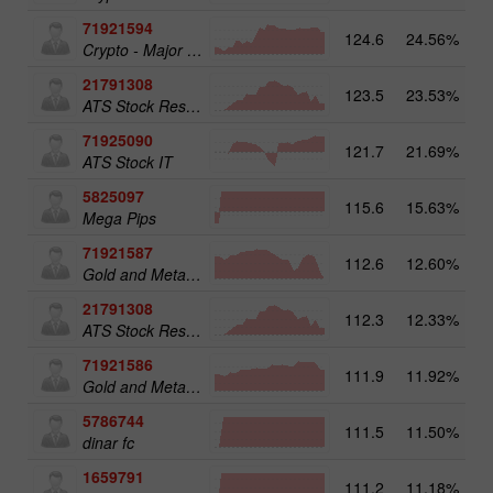
71921594
124.6
24.56%
16
Crypto - Major crypto 25
21791308
123.5
23.53%
13
ATS Stock Resources
71925090
121.7
21.69%
14
ATS Stock IT
5825097
115.6
15.63%
19
Mega Pips
71921587
112.6
12.60%
15
Gold and Metals 50
21791308
112.3
12.33%
ATS Stock Resources
71921586
111.9
11.92%
Gold and Metals 25
5786744
111.5
11.50%
16
dinar fc
1659791
111.2
11.18%
31