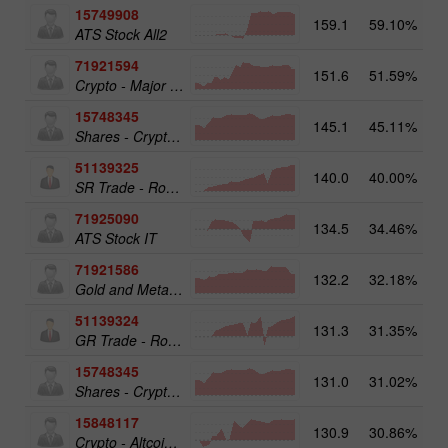
15749908
159.1
59.10%
17
ATS Stock All2
71921594
151.6
51.59%
Crypto - Major crypto 25
15748345
145.1
45.11%
Shares - Crypto 50
51139325
140.0
40.00%
13
SR Trade - RoboTRADE24
71925090
134.5
34.46%
ATS Stock IT
71921586
132.2
32.18%
17
Gold and Metals 25
51139324
131.3
31.35%
12
GR Trade - RoboTRADE24
15748345
131.0
31.02%
19
Shares - Crypto 50
15848117
130.9
30.86%
15
Crypto - Altcoins 25