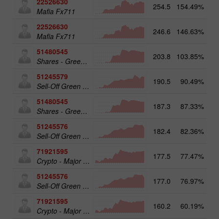
22526630
254.5
154.49%
Mafia Fx711
22526630
246.6
146.63%
14
Mafia Fx711
51480545
203.8
103.85%
19
Shares - Green Energy 25
51245579
190.5
90.49%
20
Sell-Off Green Energy 50
51480545
187.3
87.33%
Shares - Green Energy 25
51245576
182.4
82.36%
Sell-Off Green Energy 25
71921595
177.5
77.47%
20
Crypto - Major crypto 50
51245576
177.0
76.97%
19
Sell-Off Green Energy 25
71921595
160.2
60.19%
Crypto - Major crypto 50