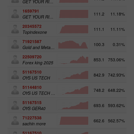
GET YOUR RICHES ORG.1
1659791
111.2
11.18%
GET YOUR RICHES ORG.1
20345572
111.1
11.11%
20
Topindexone
71921587
100.3
0.31%
Gold and Metals 50
22509720
853.1
753.06%
4
Forex king 2025
51167510
842.9
742.93%
5
OYS US TECH
51144810
748.2
648.22%
4
OYS US TECH old
51167515
693.6
593.62%
5
OYS GER40
71227538
662.6
562.57%
3
sachin more
51167510