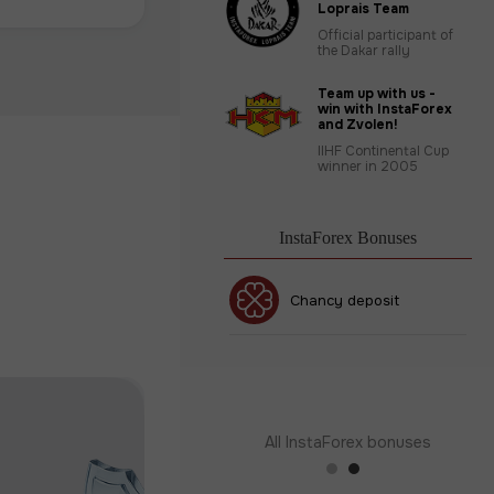
Loprais Team
Official participant of
the Dakar rally
Team up with us -
win with InstaForex
and Zvolen!
IIHF Continental Cup
winner in 2005
InstaForex Bonuses
30% Bonus
Chancy deposit
InstaForex Club bonus
All InstaForex bonuses