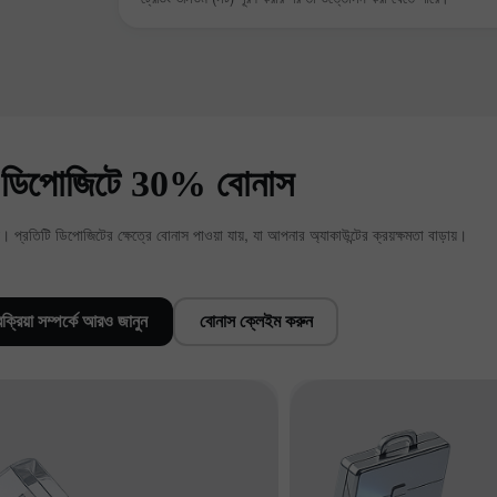
ি ডিপোজিটে 30% বোনাস
 প্রতিটি ডিপোজিটের ক্ষেত্রে বোনাস পাওয়া যায়, যা আপনার অ্যাকাউন্টের ক্রয়ক্ষমতা বাড়ায়।
30% Bonus
Chancy deposit
রক্রিয়া সম্পর্কে আরও জানুন
বোনাস ক্লেইম করুন
InstaForex Club bonus