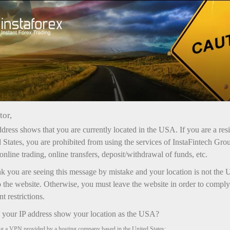
য়তা
তাৎক্ষণিক অ্যাকাউন্ট খোলা
ট্রেডিং প্ল্যাটফর্ম
নতুনদের জন্য
বিনিয়োগকারীদের জন্য
অংশীদারদের জন্য
ক্যাম্প
tor,
dress shows that you are currently located in the USA. If you are a res
 States, you are prohibited from using the services of InstaFintech Gro
online trading, online transfers, deposit/withdrawal of funds, etc.
nk you are seeing this message by mistake and your location is not the 
 the website. Otherwise, you must leave the website in order to comply
 restrictions.
your IP address show your location as the USA?
ng a VPN provided by a hosting company based in the United States;