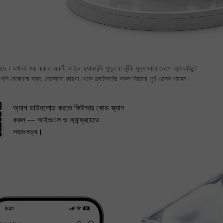
ে। এখনই শুরু করুন: একটি লাইভ অ্যাকাউন্ট খুলুন বা ঝুঁকি‑মুক্তভাবে ডেমো অ্যাকাউন্টে
ি যেকোনো সময়, যেকোনো জায়গা থেকে প্ল্যাটফর্মের সকল ফিচারে পূর্ণ এক্সেস পাবেন।
অ্যাপ ডাউনলোড করতে কিউআর কোড স্ক্যান
করুন — আইওএস ও অ্যান্ড্রয়েডে
সহজলভ্য।