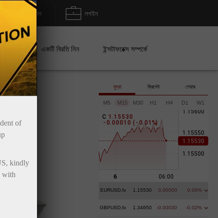
জমা/উত্তোলন
লগইন
েইন
একটি বিরতি নিন
ইন্সটাফরেক্স সম্পর্কে
মুদ্রা
ক্রিপ্টো
শেয়ার
M5
M15
M30
H1
H4
D1
W1
C
1
.
1
5
5
3
0
ident of
-
0
.
0
0
0
1
0
(
-
0
.
0
1
%
)
up
US, kindly
 with
EURUSD.fx
1.15530
0.00000
0.00%
GBPUSD.fx
1.34650
-0.00030
-0.02%