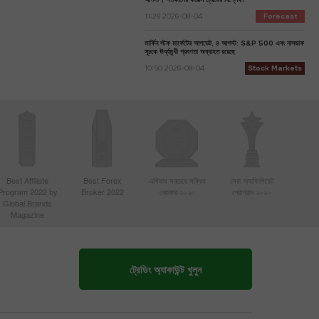
11:26 2026-08-04
Forecast
মার্কিন স্টক মার্কেটের আপডেট, ৪ আগস্ট: S&P 500 এবং নাসডাক
সূচকে ঊর্ধ্বমুখী প্রবণতা অব্যাহত রয়েছে
10:50 2026-08-04
Stock Markets
Best Affiliate
Best Forex
এশিয়ায় সবচেয়ে সক্রিয়
সেরা অ্যাফিলিয়েট
Program 2022 by
Broker 2022
ব্রোকার ২০২০
প্রোগ্রাম ২০২০
Global Brands
Magazine
ট্রেডিং অ্যাকাউন্ট খুলুন