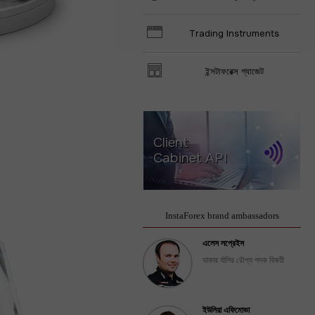
Trading Instruments
ইন্সটাফরেক্স গ্যাজেট
Client
Cabinet API
InstaForex brand ambassadors
এলেস লপ্রেইস
ডাকার র্যালির রৌপ্য পদক বিজয়ী
ইউলিয়া এফিমোভা