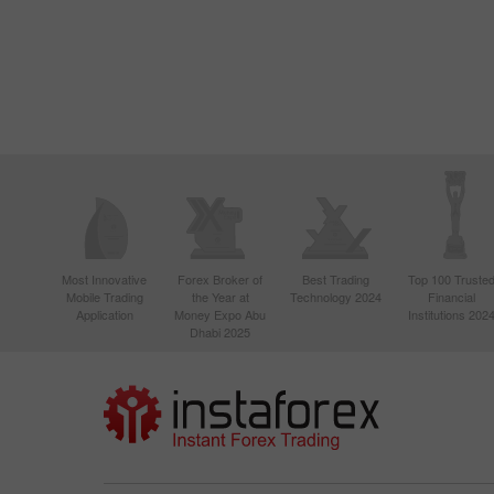
Most Innovative
Forex Broker of
Best Trading
Top 100 Truste
Mobile Trading
the Year at
Technology 2024
Financial
Application
Money Expo Abu
Institutions 202
Dhabi 2025