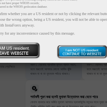
es not have proper WHOIS records;
curred in the WHOIS geolocation database.
firm whether you are a US resident or not by clicking the relevant but
ose the wrong option, being a US resident, you will not be able to ope
ith InstaForex anyway.
rry for any inconvenience caused by this message.
পর্যন্ত
কোনো ডিপোজিটের প্রয়োজন নেই
তাৎক্ষণিকভাবে ক্
নিজস্ব ফান্ড ব্যবহার না করেই ট্রেডিং শুরু
নিজস্ব ফান্ড ব্যবহার
পর্যন্ত বোনাস
করুন। ব্রোকার প্রাথমিক মূলধন প্রদান করবে,
করুন। ব্রোকার প্রা
তার প্রেক্ষিতে
ফলে শুরুতেই আপনার কোনো আর্থিক ঝুঁকি
ফলে শুরুতেই আপনার
থাকবে না বা তা ন্যূনতম পর্যায়ে থাকবে।
থাকবে না বা তা ন্যূ
শর্তাবলী পূরণ করা হলেই মুনাফা উত্তোলন করা যেতে পারে
বোনাস ব্যবহার করে অর্জিত মুনাফা আপনার অ্যাকাউন্টের ফান্ডের সাথে যুক্ত ক
ট্রেডিং ভলিউম (লট) পূরণ করার পর তা উত্তোলন করা যেতে পারে।