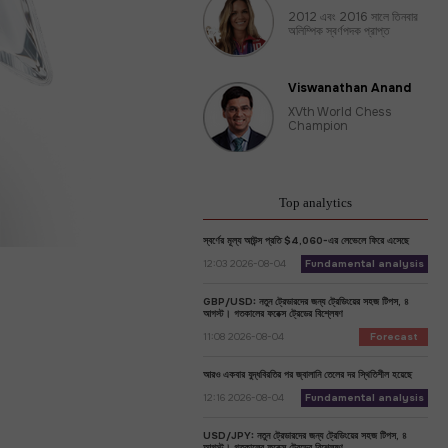
2012 এবং 2016 সালে তিনবার
অলিম্পিক স্বর্ণপদক প্রাপ্ত
Viswanathan Anand
XVth World Chess
Champion
Top analytics
স্বর্ণের মূল্য আউন্স প্রতি $4,060-এর লেভেলে ফিরে এসেছে
12:03 2026-08-04
Fundamental analysis
GBP/USD: নতুন ট্রেডারদের জন্য ট্রেডিংয়ের সহজ টিপস, ৪
আগস্ট। গতকালের ফরেক্স ট্রেডের বিশ্লেষণ
11:08 2026-08-04
Forecast
আরও একবার যুদ্ধবিরতির পর জ্বালানি তেলের দর স্থিতিশীল হয়েছে
12:16 2026-08-04
Fundamental analysis
USD/JPY: নতুন ট্রেডারদের জন্য ট্রেডিংয়ের সহজ টিপস, ৪
আগস্ট। গতকালের ফরেক্স ট্রেডের বিশ্লেষণ