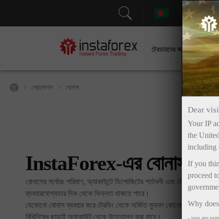
সহা
ট্রেডারদের জন্য
প্রোমোশন
বোনাস
Dear visi
Your IP ad
the United
including 
InstaForex-এর বোনাসসমূহ
If you thi
proceed to
বোনাসের সর্বোচ্চ পরিমাণ, অ্যাকাউন্টে ডিপোজিটের শর্তাবলী এবং ট্রেডিংয়ে
government
ব্যবহারযোগ্যতার দিক থেকে ভিন্নতা থাকতে পারে।
যেকোনো বোনাস ব্যবহার করে ট্রেডিং থেকে অর্জিত মুনাফা কোনো ধরনের
Why does 
বিধিনিষেধ ছাড়াই অ্যাকাউন্ট থেকে উত্তোলন করা যাবে।
- you are usi