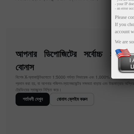
- your IP do
- an error oc
Please con
If you cho
account w
We are so
আপনার ডিপোজিটের সর্বোচ্চ ×1000 
বোনাস
বিশেষ X-অ্যাকাউন্টগুলোতে 1:5000 পর্যন্ত লিভারেজ এবং 1,000% থেকে 10,000% 
প্রদান করা হয়, যা আপনার পজিশন‑ম্যানেজমেন্টের সক্ষমতা বাড়ায় এবং উচ্চমাত্রার অস্থির
ট্রেডিংয়ের স্বাচ্ছন্দ্য নিশ্চিত করে।
শর্তাবলী দেখুন
বোনাস ক্লেইম করুন