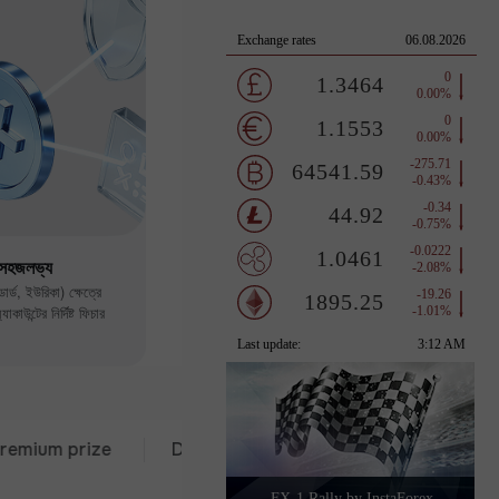
ে সহজলভ্য
ার্ড, ইউরিকা) ক্ষেত্রে
াউন্টের নির্দিষ্ট ফিচার
prize
Deposit from $333
30 days of trading
FX-1 Rally by InstaForex