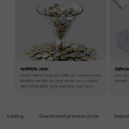
আনলিমিটেড বোনাস
ট্রেডিংয়
বোনাসের পরিমাণের ক্ষেত্রে কোনো লিমিট নেই। সম্পূর্ণভাবে আপনার
বোনাস ফান্
ডিপোজিটের ওপর ভিত্তি করে বোনাস প্রযোজ্য হবে — যেকোনো
অ্যাকাউন্টে
পরিমাণ অর্থ ডিপোজিটের ক্ষেত্রে আপনি 30% বোনাস পাবেন।
ing
Guaranteed premium prize
Deposit from 