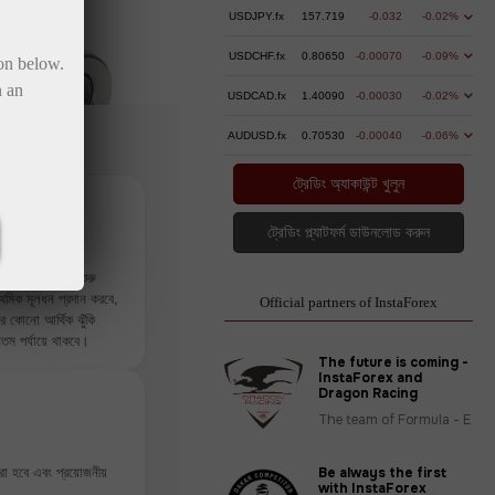
USDJPY.fx
157.719
-0.032
-0.02%
USDCHF.fx
0.80650
-0.00070
-0.09%
ton below.
n an
USDCAD.fx
1.40090
-0.00030
-0.02%
AUDUSD.fx
0.70530
-0.00040
-0.06%
ট্রেডিং অ্যাকাউন্ট খুলুন
ট্রেডিং প্ল্যাটফর্ম ডাউনলোড করুন
রেডিট করা হয়
 না করেই ট্রেডিং শুরু
থমিক মূলধন প্রদান করবে,
Official partners of InstaForex
 কোনো আর্থিক ঝুঁকি
নতম পর্যায়ে থাকবে।
The future is coming -
InstaForex and
Dragon Racing
The team of Formula - E
রা হবে এবং প্রয়োজনীয়
Be always the first
with InstaForex