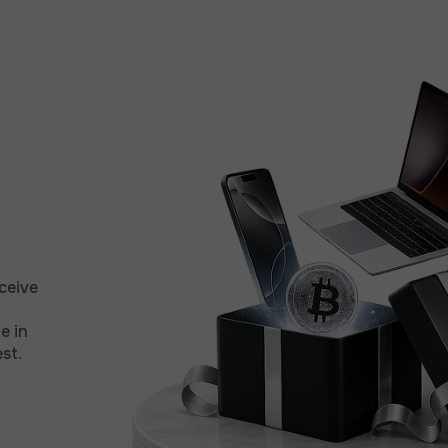
ceive
e in
st.