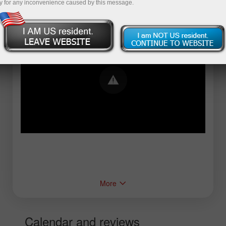
y for any inconvenience caused by this message.
Error loading YouTube: Video could not be
played
More
Calendar and reviews