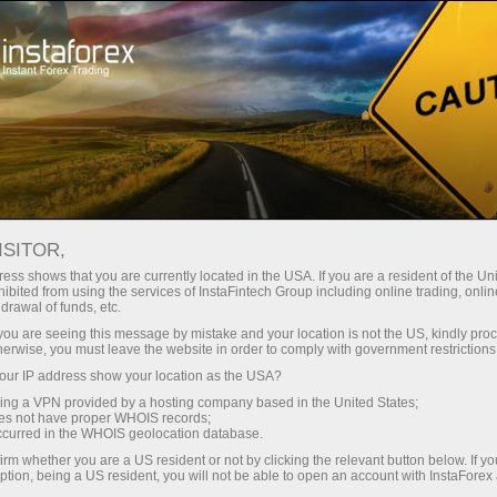
For Traders
Forex Analytics
InstaForex TV
Forex TV News
ISITOR,
ess shows that you are currently located in the USA. If you are a resident of the Uni
ibited from using the services of InstaFintech Group including online trading, online
drawal of funds, etc.
k you are seeing this message by mistake and your location is not the US, kindly pro
herwise, you must leave the website in order to comply with government restrictions
ur IP address show your location as the USA?
sing a VPN provided by a hosting company based in the United States;
oes not have proper WHOIS records;
occurred in the WHOIS geolocation database.
ন
irm whether you are a US resident or not by clicking the relevant button below. If y
ption, being a US resident, you will not be able to open an account with InstaForex