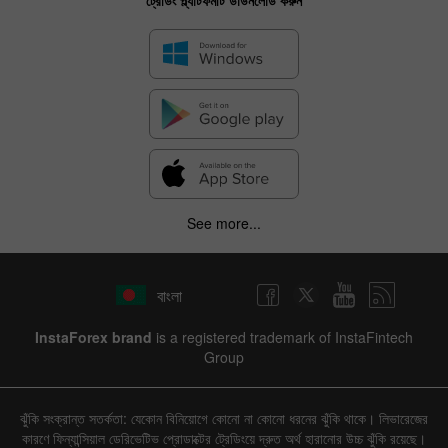
ট্রেডিং প্ল্যাটফর্মটি ডাউনলোড করুন
See more...
বাংলা
InstaForex brand
is a registered trademark of InstaFintech
Group
ঝুঁকি সংক্রান্ত সতর্কতা: যেকোন বিনিয়োগে কোনো না কোনো ধরনের ঝুঁকি থাকে। লিভারেজের
কারণে ফিন্যান্সিয়াল ডেরিভেটিভ প্রোডাক্টের ট্রেডিংয়ে দ্রুত অর্থ হারানোর উচ্চ ঝুঁকি রয়েছে।