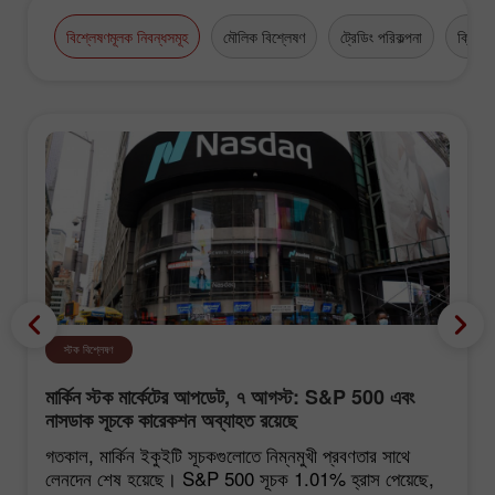
high-grade business appointments.
বিশ্লেষণমূলক নিবন্ধসমূহ
মৌলিক বিশ্লেষণ
ট্রেডিং পরিকল্পনা
ক্রিপ্টো
স্টক বিশ্লেষণ
মার্কিন স্টক মার্কেটের আপডেট, ৭ আগস্ট: S&P 500 এবং
নাসডাক সূচকে কারেকশন অব্যাহত রয়েছে
গতকাল, মার্কিন ইকুইটি সূচকগুলোতে নিম্নমুখী প্রবণতার সাথে
লেনদেন শেষ হয়েছে। S&P 500 সূচক 1.01% হ্রাস পেয়েছে,