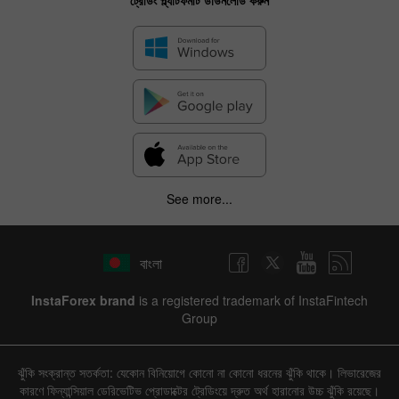
ট্রেডিং প্ল্যাটফর্মটি ডাউনলোড করুন
See more...
বাংলা
InstaForex brand
is a registered trademark of InstaFintech
Group
ঝুঁকি সংক্রান্ত সতর্কতা: যেকোন বিনিয়োগে কোনো না কোনো ধরনের ঝুঁকি থাকে। লিভারেজের
কারণে ফিন্যান্সিয়াল ডেরিভেটিভ প্রোডাক্টের ট্রেডিংয়ে দ্রুত অর্থ হারানোর উচ্চ ঝুঁকি রয়েছে।