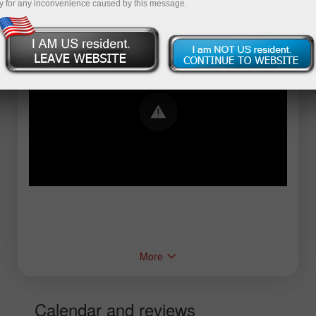
y for any inconvenience caused by this message.
Error loading YouTube: Video could not be
played
More
Calendar and reviews