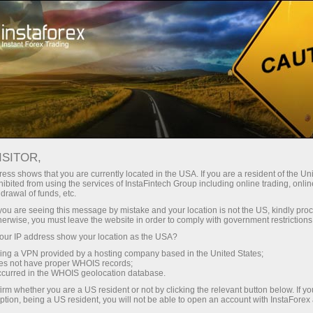
For Traders
Forex Analytics
InstaForex TV
Forex TV News
ISITOR,
ess shows that you are currently located in the USA. If you are a resident of the Uni
ibited from using the services of InstaFintech Group including online trading, online
drawal of funds, etc.
k you are seeing this message by mistake and your location is not the US, kindly pro
herwise, you must leave the website in order to comply with government restrictions
ur IP address show your location as the USA?
sing a VPN provided by a hosting company based in the United States;
oes not have proper WHOIS records;
occurred in the WHOIS geolocation database.
ন
irm whether you are a US resident or not by clicking the relevant button below. If y
ption, being a US resident, you will not be able to open an account with InstaForex