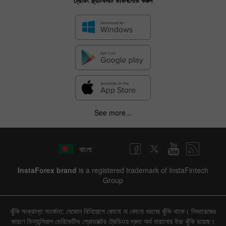
ট্রেডিং প্ল্যাটফর্মটি ডাউনলোড করুন
See more...
বাংলা
InstaForex brand
is a registered trademark of InstaFintech
Group
ঝুঁকি সংক্রান্ত সতর্কতা: যেকোন বিনিয়োগে কোনো না কোনো ধরনের ঝুঁকি থাকে। লিভারেজের
কারণে ফিন্যান্সিয়াল ডেরিভেটিভ প্রোডাক্টের ট্রেডিংয়ে দ্রুত অর্থ হারানোর উচ্চ ঝুঁকি রয়েছে।