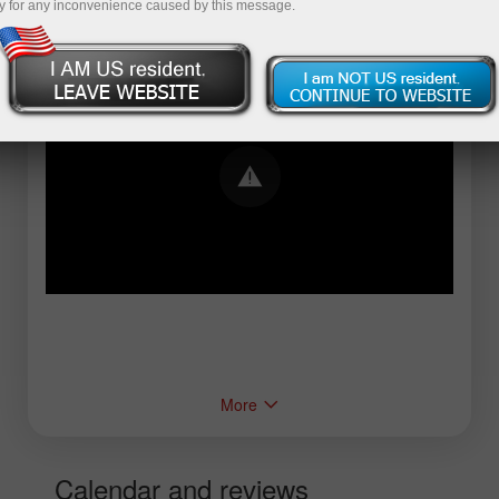
y for any inconvenience caused by this message.
Error loading YouTube: Video could not be
played
More
Calendar and reviews