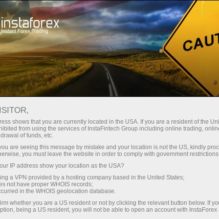
For Traders
Forex Analytics
InstaForex TV
Forex TV News
ISITOR,
ess shows that you are currently located in the USA. If you are a resident of the Uni
ibited from using the services of InstaFintech Group including online trading, online
drawal of funds, etc.
k you are seeing this message by mistake and your location is not the US, kindly pro
herwise, you must leave the website in order to comply with government restrictions
ur IP address show your location as the USA?
sing a VPN provided by a hosting company based in the United States;
oes not have proper WHOIS records;
occurred in the WHOIS geolocation database.
ন
irm whether you are a US resident or not by clicking the relevant button below. If y
ption, being a US resident, you will not be able to open an account with InstaForex