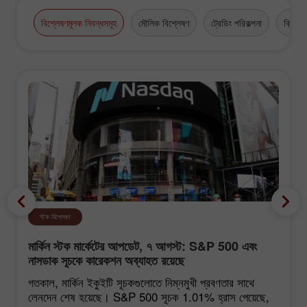
high-grade business appointments.
বিশ্লেষণমূলক নিবন্ধসমূহ
মৌলিক বিশ্লেষণ
ট্রেডিং পরিকল্পনা
ক্রিপ্টো
স্টক বিশ্লেষণ
মার্কিন স্টক মার্কেটের আপডেট, ৭ আগস্ট: S&P 500 এবং
নাসডাক সূচকে কারেকশন অব্যাহত রয়েছে
গতকাল, মার্কিন ইকুইটি সূচকগুলোতে নিম্নমুখী প্রবণতার সাথে
লেনদেন শেষ হয়েছে। S&P 500 সূচক 1.01% হ্রাস পেয়েছে,