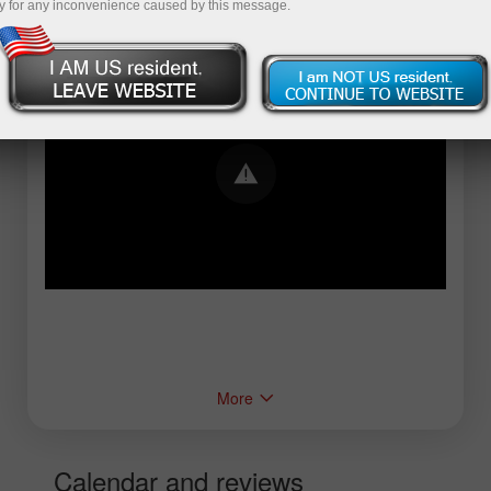
y for any inconvenience caused by this message.
Error loading YouTube: Video could not be
played
More
Calendar and reviews