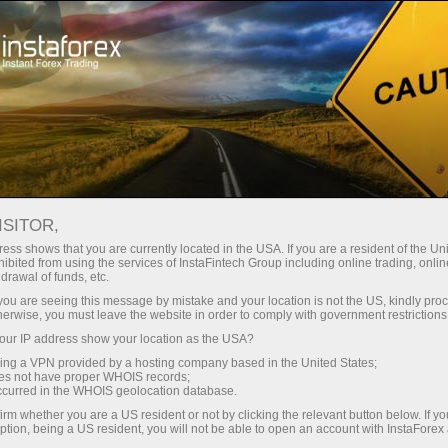
For Traders
Forex Analytics
InstaForex TV
Forex TV News
ISITOR,
ess shows that you are currently located in the USA. If you are a resident of the Uni
ibited from using the services of InstaFintech Group including online trading, online
drawal of funds, etc.
k you are seeing this message by mistake and your location is not the US, kindly pro
herwise, you must leave the website in order to comply with government restrictions
ur IP address show your location as the USA?
sing a VPN provided by a hosting company based in the United States;
oes not have proper WHOIS records;
occurred in the WHOIS geolocation database.
ন
irm whether you are a US resident or not by clicking the relevant button below. If y
ption, being a US resident, you will not be able to open an account with InstaForex