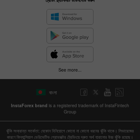
ট্রেডিং প্ল্যাটফর্মটি ডাউনলোড করুন
See more...
বাংলা
InstaForex brand
is a registered trademark of InstaFintech
Group
ঝুঁকি সংক্রান্ত সতর্কতা: যেকোন বিনিয়োগে কোনো না কোনো ধরনের ঝুঁকি থাকে। লিভারেজের
কারণে ফিন্যান্সিয়াল ডেরিভেটিভ প্রোডাক্টের ট্রেডিংয়ে দ্রুত অর্থ হারানোর উচ্চ ঝুঁকি রয়েছে।