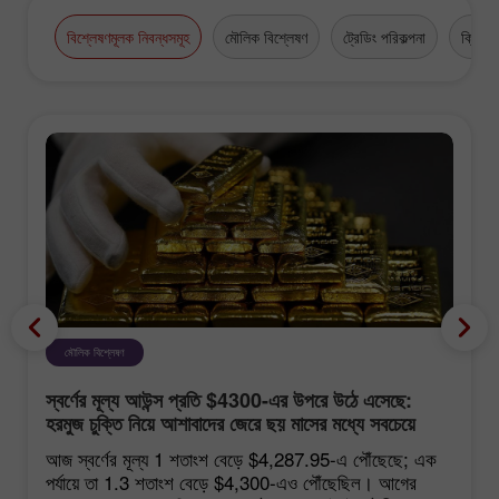
high-grade business appointments.
বিশ্লেষণমূলক নিবন্ধসমূহ
মৌলিক বিশ্লেষণ
ট্রেডিং পরিকল্পনা
ক্রিপ্টো
মৌলিক বিশ্লেষণ
স্বর্ণের মূল্য আউন্স প্রতি $4300-এর উপরে উঠে এসেছে:
হরমুজ চুক্তি নিয়ে আশাবাদের জেরে ছয় মাসের মধ্যে সবচেয়ে
শক্তিশালী বৃদ্ধি
আজ স্বর্ণের মূল্য 1 শতাংশ বেড়ে $4,287.95-এ পৌঁছেছে; এক
পর্যায়ে তা 1.3 শতাংশ বেড়ে $4,300-এও পৌঁছেছিল। আগের