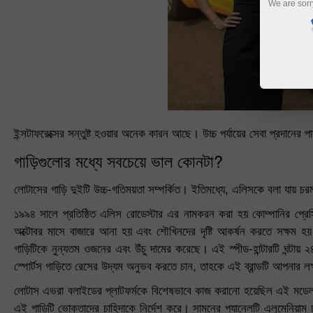
We are sorr
ইন্সটাফরেক্সের সন্তুষ্ট হওয়ার অনেক কারন আছে। উচ্চ পর্যায়ের সেবা প্রদানের
গাড়িগুলোর মধ্যে সবচেয়ে ভাল কোনটা?
লোটাসের গাড়ি দুইটি উচ্চ-গতিময়তা সম্পর্কিত। ইতিমধ্যে, এলিসকে বলা যায় চরম
১৯৯৪ সালে প্রতিষ্ঠিত এলিস রোডেস্টার এর নামকরন করা হয় কোম্পানির প্রেসি
অক্টোবর মাসে বাজারে আনা হয় এবং শৌখিনদের দৃষ্টি আকর্ষন করতে সক্ষম হয়। দ
গাড়িটিকে নুন্যতম ওজনের এবং উঁচু দামের করেছে। এই স্পীড-হান্টারটি ঘন্টায় 
স্পোর্টস গাড়িতে রেসের উদ্যম অনুভব করতে চান, তাহকে এই ব্রান্ডটি আপনার লক
লোটাস এভরা বলাইডের প্লাটফর্মকে বিশেষভাবে কাজ করানো হয়েছিল এই মডেলট
এই গাড়িটি ভোক্তাদের চাহিদাকে নির্দেশ করে। সামনের প্যানেলটি এলুমেনিয়াম 