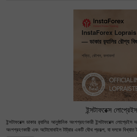
InstaForex Loprai
— ডাকার র‍্যালির রৌপ্য বিজ
শক্তি, কৌশল, ফলাফল!
ইন্সটাফরেক্স লোপ্রেই
ইন্সটাফরেক্স ডাকার র‍্যালির আনুষ্ঠানিক অংশগ্রহণকারী ইন্সটাফরেক্স লোপ্রেইস 
অংশগ্রহণকারী এবং অটোমোবাইল টাট্রার একটি যৌথ প্রকল্প, যা দলকে বিখ্যাত 