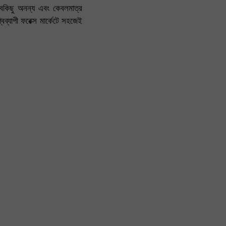
সবকিছু অনন্য এবং কেবলমাত্র
্যাপী ফরেক্স মার্কেটে সহজেই