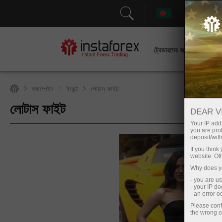
সহা
ট্রেডারদের জন্য
ক্যাম্পেইন
ইভেন্ট
লোটাস ফাইট
লোটাস ফাইট
ট্রেডিং অ্যাকাউন্ট খুলুন
DEAR V
Your IP addr
you are proh
deposit/with
If you thin
website. Ot
Why does yo
- you are u
- your IP d
- an error 
Please conf
the wrong o