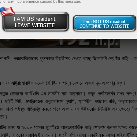
y for any inconvenience caused by this message.
 পাশাপাশি, প্রচারাভিজানের পুরুস্কার বিজয়ীদের দেওয়া হচ্ছে ভিআইপি শ্রেণীর গাড়ি
 এবং আল্ট্রামোবাইল মডেল বৈশিষ্ট্য সম্পন্ন যেখানে এভরা দৃড় এবং প্রশস্থ।
ডেন্ট রোমানো আর্টিওলি এর নাতনীর নাম অনুসারে। নতুন প্লাটফর্মের উপর সম্পূর
ুইটি সিট, এক্সট্রুডেড এলুমেনিয়াম চ্যাসি, প্লাস্টিক প্যানেল বডি, অভ্যান্তরের
২৪০ কিমি পর্যন্ত গতিবৃদ্ধি করতে পারে এবং ডাবল উইসবোন স্টিয়ারিং এর ক্ষেত্রে 
্ষ্য।
ির জন্য যা ২০০৮ সালের জুলাইয়ে আন্তরজার্তিক গাড়ি শোরুমে জনসাধারনের কাছ
ঢালাই, ভিতরের সবকিছুই চামড়ার। যাত্রী বগি বরাবর একটি নরম-সুভ্র হাইলাইটিং দ