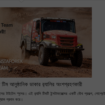
s Team
য়ী!
ডেমো অ্যাকাউন্ট খুলুন
রিয়েল অ্যাকাউন্ট খুলুন
খুলুন
খুলুন
স টিম আনুষ্ঠানিক ডাকার র‍্যালির অংশগ্রহণকারী
দলের টাইটেল স্পন্সর। এই র‍্যালি টিমটি ইন্সটাফরেক্সের একটি যৌথ প্রকল্প, লোপ্রে
ট্রাক প্রদান করে।