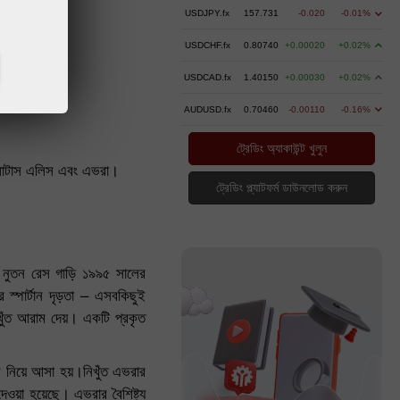
USDJPY.fx
157.731
-0.020
-0.01%
USDCHF.fx
0.80740
+0.00020
+0.02%
USDCAD.fx
1.40150
+0.00030
+0.02%
AUDUSD.fx
0.70460
-0.00110
-0.16%
ট্রেডিং অ্যাকাউন্ট খুলুন
 - লোটাস এলিস এবং এভরা।
ট্রেডিং প্ল্যাটফর্ম ডাউনলোড করুন
্ণ নুতন রেস গাড়ি ১৯৯৫ সালের
 স্পার্টান দৃড়তা – এসবকিছুই
নিখুঁত আরাম দেয়। একটি প্রকৃত
ে নিয়ে আসা হয়।নিখুঁত এভরার
েওয়া হয়েছে। এভরার বৈশিষ্ট্য