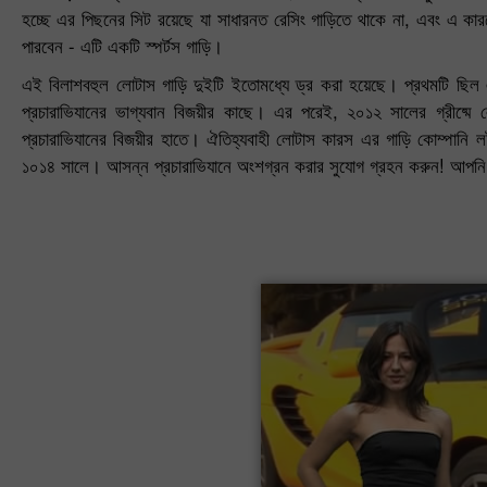
হচ্ছে এর পিছনের সিট রয়েছে যা সাধারনত রেসিং গাড়িতে থাকে না, এবং এ কারন
পারবেন - এটি একটি স্পর্টস গাড়ি।
এই বিলাশবহুল লোটাস গাড়ি দুইটি ইতোমধ্যে ড্র করা হয়েছে। প্রথমটি ছিল 
প্রচারাভিযানের ভাগ্যবান বিজয়ীর কাছে। এর পরেই, ২০১২ সালের গ্রীষ্মে 
প্রচারাভিযানের বিজয়ীর হাতে। ঐতিহ্যবাহী লোটাস কারস এর গাড়ি কোম্পানি ল
১০১৪ সালে। আসন্ন প্রচারাভিযানে অংশগ্রন করার সুযোগ গ্রহন করুন! আপনি