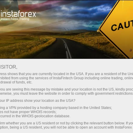
য়তা
তাৎক্ষণিক অ্যাকাউন্ট খোলা
ট্রেডিং প্ল্যাটফর্ম
নতুনদের জন্য
বিনিয়োগকারীদের জন্য
অংশীদারদের জন্য
ক্যাম্প
ডেমো অ্যাকাউন্ট খুলুন
ISITOR,
ess shows that you are currently located in the USA. If you are a resident of the Uni
ibited from using the services of InstaFintech Group including online trading, online
drawal of funds, etc.
k you are seeing this message by mistake and your location is not the US, kindly pro
herwise, you must leave the website in order to comply with government restrictions
ur IP address show your location as the USA?
sing a VPN provided by a hosting company based in the United States;
oes not have proper WHOIS records;
occurred in the WHOIS geolocation database.
irm whether you are a US resident or not by clicking the relevant button below. If y
ption, being a US resident, you will not be able to open an account with InstaForex