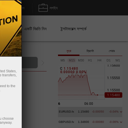
জমা/উত্তোলন
লগইন
েইন
একটি বিরতি নিন
ইন্সটাফরেক্স সম্পর্কে
মুদ্রা
ক্রিপ্টো
শেয়ার
M5
M15
M30
H1
H4
D1
W1
অর্থ জমা
C
1
.
1
5
4
8
0
ted States,
0
.
0
0
0
0
0
0
.
0
0
%
 transfers,
ceed to the
.
EURUSD.fx
1.15480
-0.00050
-0.04%
ou choose
GBPUSD.fx
1.34600
-0.00080
-0.06%
 anyway.