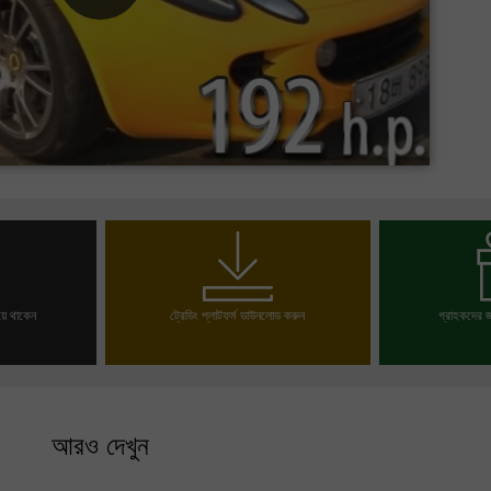
য়ে থাকেন
ট্রেডিং প্লাটফর্ম ডাউনলোড করুন
গ্রাহকদের জ
লুন
আপনার ব
আরও দেখুন