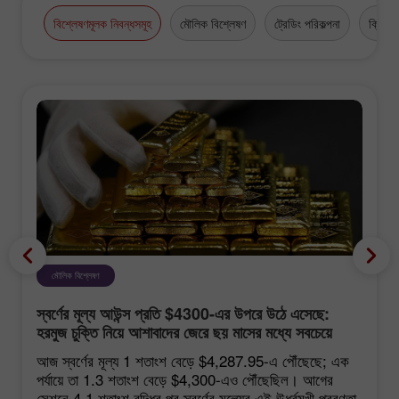
বিশ্লেষণমূলক নিবন্ধসমূহ
মৌলিক বিশ্লেষণ
ট্রেডিং পরিকল্পনা
ক্রিপ্টো
মৌলিক বিশ্লেষণ
স্বর্ণের মূল্য আউন্স প্রতি $4300-এর উপরে উঠে এসেছে:
হরমুজ চুক্তি নিয়ে আশাবাদের জেরে ছয় মাসের মধ্যে সবচেয়ে
শক্তিশালী বৃদ্ধি
আজ স্বর্ণের মূল্য 1 শতাংশ বেড়ে $4,287.95-এ পৌঁছেছে; এক
পর্যায়ে তা 1.3 শতাংশ বেড়ে $4,300-এও পৌঁছেছিল। আগের
সেশনে 4.1 শতাংশ বৃদ্ধির পর স্বর্ণের মূল্যের এই ঊর্ধ্বমুখী প্রবণতা