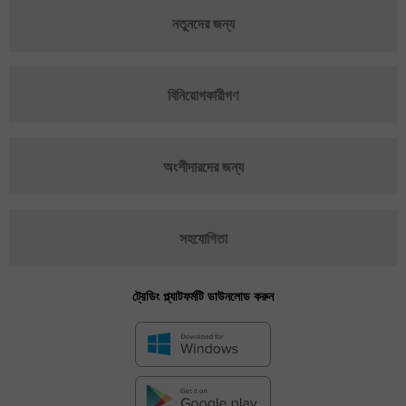
নতুনদের জন্য
বিনিয়োগকারীগণ
অংশীদারদের জন্য
সহযোগিতা
ট্রেডিং প্ল্যাটফর্মটি ডাউনলোড করুন