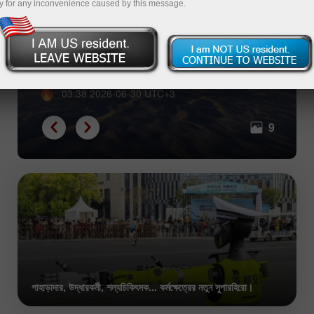
y for any inconvenience caused by this message.
বিভাজন ও শাসন: ইতিহাস বদলে দেওয়া বিশাল সব
সীমান্ত
03:38 2026-06-30 UTC+3
9
পাহাড়াদার, উদ্ধারকর্মী, শল্যচিকিৎসক... কর্মক্ষেত্রের নতুন সুপারহিরো।