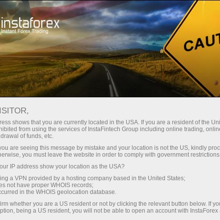
For Traders
Forex Analytics
ফটোনিউজ
ফটোনিউজ
ISITOR,
ess shows that you are currently located in the USA. If you are a resident of the Uni
ibited from using the services of InstaFintech Group including online trading, online
drawal of funds, etc.
k you are seeing this message by mistake and your location is not the US, kindly pro
ন
herwise, you must leave the website in order to comply with government restrictions
ur IP address show your location as the USA?
sing a VPN provided by a hosting company based in the United States;
oes not have proper WHOIS records;
occurred in the WHOIS geolocation database.
irm whether you are a US resident or not by clicking the relevant button below. If y
ption, being a US resident, you will not be able to open an account with InstaForex