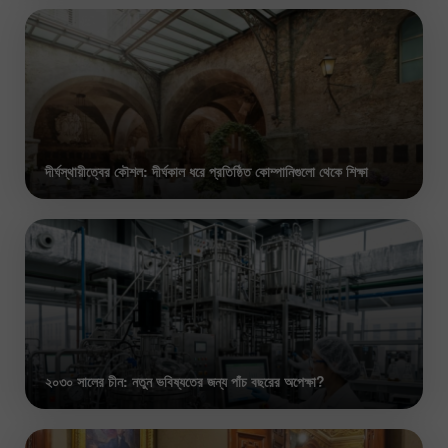
দীর্ঘস্থায়ীত্বের কৌশল: দীর্ঘকাল ধরে প্রতিষ্ঠিত কোম্পানিগুলো থেকে শিক্ষা
২০৩০ সালের চীন: নতুন ভবিষ্যতের জন্য পাঁচ বছরের অপেক্ষা?