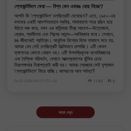
প্লেজেন্টভিলে ফেরা — বিশ্ব কেন একরঙ বেছে নিচ্ছে?
আপনি কি 'প্লেজেন্টভিল' চলচ্চিত্রটি দেখেছেন? এতে, ১৯৫০-এর
দশকের একটি আদর্শগতভাবে স্থবির, সাদাকালো শহর রঙিন হয়ে
উঠতে শুরু করে, যখন এর বাসিন্দারা তীব্র আবেগ—উত্তেজনা,
ক্রোধ, স্বাধীনতা এবং শিল্পের আনন্দ—আবিষ্কার করে। সেখানে,
রঙ জীবনেরই প্রতিশব্দ। আধুনিক বিশ্বের দিকে তাকালে মনে হয়,
আমরা যেন সেই চলচ্চিত্রটি উল্টোভাবে চালাচ্ছি। এটি কেবল
ফ্যাশনের কোনো খেয়াল নয়। এটি উপলব্ধিমূলক মনোবিজ্ঞানের
এক বৈশ্বিক পরিবর্তন, যেখানে আত্মপ্রকাশের ঝুঁকির চেয়ে
নিরপেক্ষতার নিরাপত্তাই জয়ী হয়। আমরা স্বেচ্ছায় সেই দৃশ্যমান
'প্লেজেন্টভিলে' ফিরে যাচ্ছি। জাগরণের আগ পর্যন্ত?
1143
8
04:22 2026-06-03 UTC+00
আরো দেখুন