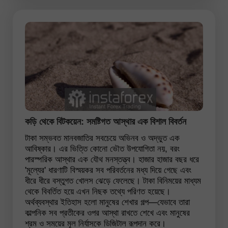
কড়ি থেকে বিটকয়েন: সমষ্টিগত আস্থার এক বিশাল বিবর্তন
টাকা সম্ভবত মানবজাতির সবচেয়ে অভিনব ও অদ্ভুত এক
আবিষ্কার। এর ভিত্তি কোনো ভৌত উপযোগিতা নয়, বরং
পারস্পরিক আস্থার এক যৌথ মনস্তত্ত্ব। হাজার হাজার বছর ধরে
'মূল্যের' ধারণাটি বিস্ময়কর সব পরিবর্তনের মধ্য দিয়ে গেছে এবং
ধীরে ধীরে বস্তুগত খোলস ঝেড়ে ফেলেছে। টাকা বিনিময়ের মাধ্যম
থেকে বিবর্তিত হয়ে এখন নিছক তথ্যে পরিণত হয়েছে।
অর্থব্যবস্থার ইতিহাস হলো মানুষের শেখার গল্প—যেভাবে তারা
কাল্পনিক সব প্রতীকের ওপর আস্থা রাখতে শেখে এবং মানুষের
শ্রম ও সময়ের মূল নির্যাসকে ডিজিটাল রূপদান করে।