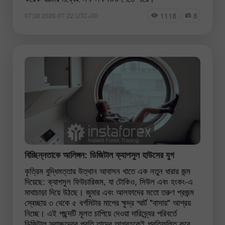
1118
8
07:38 2026-07-22 UTC+00
বিচ্ছিন্নতাকে আলিঙ্গন: ডিজিটাল ক্যাপসুল হাউসের যুগ
কৃত্রিম বুদ্ধিমত্তার উত্থান আবাসন খাতে এক নতুন ধারার জন্ম
দিয়েছে: ক্যাপসুল ফিউচারিজম, যা টোকিও, সিউল এবং হংকং-এ
মাথাচাড়া দিয়ে উঠছে। জুমার এবং আলফাদের মতো তরুণ প্রজন্ম
স্বেচ্ছায় ৩ থেকে ৫ বর্গমিটার মাপের ক্ষুদ্র স্মার্ট "বাসায়" আশ্রয়
নিচ্ছে। এই পছন্দটি মূলত চাপিয়ে দেওয়া দারিদ্র্যের পরিবর্তে
ডিজিটাল স্বাচ্ছন্দ্যের প্রতি তাদের আগ্রহকেই প্রতিফলিত করে,