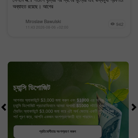
অব্যাহত রয়েছে। আগের
Miroslaw Bawulski
942
11:43 2026-08-06 +02:00
চ্যান্সি ডিপোজিট
আপনার অ্যাকাউন্টে $3,000 জমা করুন এবং
$1000
এর অধিক নিন!
চ্যান্সি ডিপোজিট প্রচারাভিযানে আমরা অগাস্ট
$1000
লটারি করেছি! একটি
ট্রেডিং অ্যাকাউন্টে $3,000 জমা করে এই অর্থ জেতার একটি সুযোগ নিন! এই
শর্ত পূরণ করে, আপনি একজন অংশগ্রহণকারী হতে পারবেন।
বোনাস পান
প্রতিযোগীতায় অংশগ্রহণ করুন
প্রতিযোগীতায় অংশগ্রহণ করুন
প্রতিযোগীতায় অংশগ্রহণ করুন