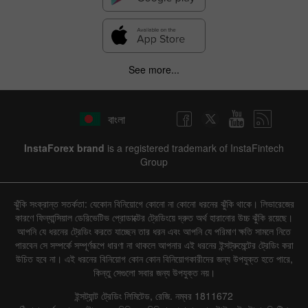
See more...
বাংলা
InstaForex brand
is a registered trademark of InstaFintech
Group
ঝুঁকি সংক্রান্ত সতর্কতা: যেকোন বিনিয়োগে কোনো না কোনো ধরনের ঝুঁকি থাকে। লিভারেজের
কারণে ফিন্যান্সিয়াল ডেরিভেটিভ প্রোডাক্টের ট্রেডিংয়ে দ্রুত অর্থ হারানোর উচ্চ ঝুঁকি রয়েছে।
আপনি যে ধরনের ট্রেডিং করতে যাচ্ছেন তার ধরন এবং আপনি যে পরিমাণ ক্ষতি সামলে নিতে
পারবেন সে সম্পর্কে সম্পূর্ণরূপে ধারণা না থাকলে আপনার এই ধরনের ইন্সট্রুমেন্টের ট্রেডিং করা
উচিত হবে না। এই ধরনের বিনিয়োগ কোন কোন বিনিয়োগকারীদের জন্য উপযুক্ত হতে পারে,
কিন্তু সেগুলো সবার জন্য উপযুক্ত নয়।
ইন্সট্যান্ট ট্রেডিং লিমিটেড, রেজি. নম্বর 1811672