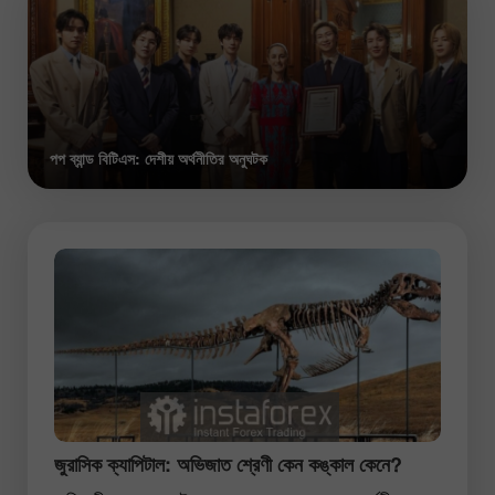
পপ ব্যান্ড বিটিএস: দেশীয় অর্থনীতির অনুঘটক
জুরাসিক ক্যাপিটাল: অভিজাত শ্রেণী কেন কঙ্কাল কেনে?