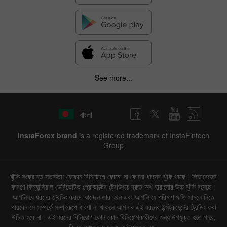
See more...
বাংলা
InstaForex brand
is a registered trademark of InstaFintech
Group
ঝুঁকি সংক্রান্ত সতর্কতা: যেকোন বিনিয়োগে কোনো না কোনো ধরনের ঝুঁকি থাকে। লিভারেজের
কারণে ফিন্যান্সিয়াল ডেরিভেটিভ প্রোডাক্টের ট্রেডিংয়ে দ্রুত অর্থ হারানোর উচ্চ ঝুঁকি রয়েছে।
আপনি যে ধরনের ট্রেডিং করতে যাচ্ছেন তার ধরন এবং আপনি যে পরিমাণ ক্ষতি সামলে নিতে
পারবেন সে সম্পর্কে সম্পূর্ণরূপে ধারণা না থাকলে আপনার এই ধরনের ইন্সট্রুমেন্টের ট্রেডিং করা
উচিত হবে না। এই ধরনের বিনিয়োগ কোন কোন বিনিয়োগকারীদের জন্য উপযুক্ত হতে পারে,