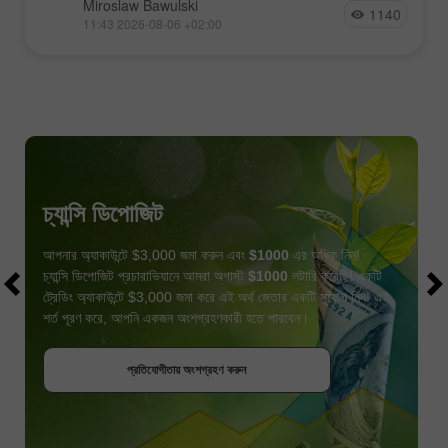
Miroslaw Bawulski
1140
11:43 2026-08-06 +02:00
চ্যান্সি ডিপোজিট
আপনার অ্যাকাউন্টে $3,000 জমা করুন এবং
$1000
এর অধিক নিন!
চ্যান্সি ডিপোজিট প্রচারাভিযানে আমরা অগাস্ট
$1000
লটারি করেছি! একটি
ট্রেডিং অ্যাকাউন্টে $3,000 জমা করে এই অর্থ জেতার একটি সুযোগ নিন! এই
শর্ত পূরণ করে, আপনি একজন অংশগ্রহণকারী হতে পারবেন।
বোনাস পান
প্রতিযোগীতায় অংশগ্রহণ করুন
প্রতিযোগীতায় অংশগ্রহণ করুন
প্রতিযোগীতায় অংশগ্রহণ করুন