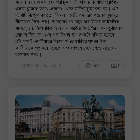
সম্ভব নয়। একসময়ের পরাক্রমশালী আবাসন নির্মাতা প্রতিষ্ঠান
এভারগ্রান্ডকে হংকং এক্সচেঞ্জ থেকে তালিকাচ্যুত করা হয়। এই
ঘটনাটি বিশ্বের বৃহত্তম রিয়েল এস্টেট বাজারের পতনের চূড়ান্ত
সীমারেখা টেনে দেয়। যা বছরের পর বছর ধরে চীনের অর্থনৈতিক
সাফল্যের চালিকাশক্তি ছিল এবং জাতীয় জিডিপির এক-চতুর্থাংশের
জোগান দিত, তা এখন এক বিশাল ঋণ সংকটে পরিণত হয়েছে।
এই সংকট একটিমাত্র শিল্পের গণ্ডি ছাড়িয়ে সমগ্র চীনা
অর্থনীতিকে পঙ্গু করে দিয়েছে এবং পেছনে রেখে গেছে ভূতুড়ে ও
রহস্যময় শহর।
561
9
06:36 2026-07-28 UTC+00