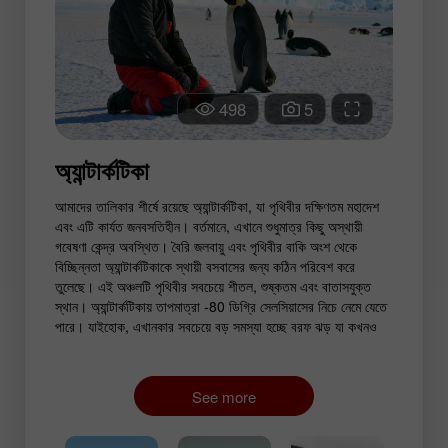
498
5
অ্যান্টার্কটিকা
আমাদের তালিকার শীর্ষে রয়েছে অ্যান্টার্কটিকা, যা পৃথিবীর দক্ষিণতম মহাদেশ
এবং এটি কার্যত জনবসতিহীন। বর্তমানে, এখানে শুধুমাত্র কিছু অস্থায়ী
গবেষণা কেন্দ্র অবস্থিত। বৈরি জলবায়ু এবং পৃথিবীর বাকি অংশ থেকে
বিচ্ছিন্নতা অ্যান্টার্কটিকাকে স্থায়ী বসবাসের জন্য কঠিন পরিবেশ করে
তুলেছে। এই অঞ্চলটি পৃথিবীর সবচেয়ে শীতল, শুষ্কতম এবং বাতাসযুক্ত
স্থান। অ্যান্টার্কটিকায় তাপমাত্রা -80 ডিগ্রি সেলসিয়াসের নিচে নেমে যেতে
পারে। যাইহোক, এখানকার সবচেয়ে বড় সমস্যা হচ্ছে বরফ ঝড় যা কখনও
কখনও কয়েক সপ্তাহ ধরে চলে।
See more