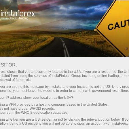
ট্রেডারদের জন্য
Forex Analytics
ছবি সংবাদ
ISITOR,
ess shows that you are currently located in the USA. If you are a resident of the Uni
ibited from using the services of InstaFintech Group including online trading, online
drawal of funds, etc.
13:38 2024-04-21
k you are seeing this message by mistake and your location is not the US, kindly pro
herwise, you must leave the website in order to comply with government restrictions
ur IP address show your location as the USA?
পৃথিবীতে বসবাসের অযোগ্য পাঁচটি স্থান
sing a VPN provided by a hosting company based in the United States;
oes not have proper WHOIS records;
occurred in the WHOIS geolocation database.
irm whether you are a US resident or not by clicking the relevant button below. If y
ন্ট খুলুন
ption, being a US resident, you will not be able to open an account with InstaForex