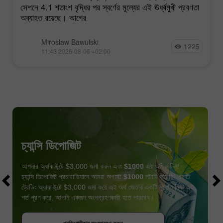
সেশনে 4.1 শতাংশ বৃদ্ধির পর স্বর্ণের মূল্যের এই ঊর্ধ্বমুখী প্রবণতা
অব্যাহত রয়েছে। আগের
Miroslaw Bawulski
1225
11:43 2026-08-06 +02:00
চ্যান্সি ডিপোজিট
আপনার অ্যাকাউন্টে $3,000 জমা করুন এবং
$1000
এর অধিক নিন!
চ্যান্সি ডিপোজিট প্রচারাভিযানে আমরা অগাস্ট
$1000
লটারি করেছি! একটি
ট্রেডিং অ্যাকাউন্টে $3,000 জমা করে এই অর্থ জেতার একটি সুযোগ নিন! এই
শর্ত পূরণ করে, আপনি একজন অংশগ্রহণকারী হতে পারবেন।
বোনাস পান
প্রতিযোগীতায় অংশগ্রহণ করুন