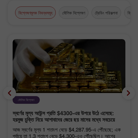
বিশ্লেষণমূলক নিবন্ধসমূহ
মৌলিক বিশ্লেষণ
ট্রেডিং পরিকল্পনা
ক্রিপ্টো
মৌলিক বিশ্লেষণ
স্বর্ণের মূল্য আউন্স প্রতি $4300-এর উপরে উঠে এসেছে:
হরমুজ চুক্তি নিয়ে আশাবাদের জেরে ছয় মাসের মধ্যে সবচেয়ে
শক্তিশালী বৃদ্ধি
আজ স্বর্ণের মূল্য 1 শতাংশ বেড়ে $4,287.95-এ পৌঁছেছে; এক
পর্যায়ে তা 1.3 শতাংশ বেড়ে $4,300-এও পৌঁছেছিল। আগের