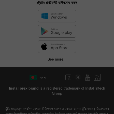
ট্রেডিং প্ল্যাটফর্মটি ডাউনলোড করুন
See more...
বাংলা
InstaForex brand
is a registered trademark of InstaFintech
Group
ঝুঁকি সংক্রান্ত সতর্কতা: যেকোন বিনিয়োগে কোনো না কোনো ধরনের ঝুঁকি থাকে। লিভারেজের
কারণে ফিন্যান্সিয়াল ডেরিভেটিভ প্রোডাক্টের ট্রেডিংয়ে দ্রুত অর্থ হারানোর উচ্চ ঝুঁকি রয়েছে।