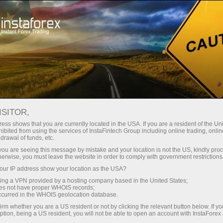
ট্রেডারদের জন্য
Forex Analytics
ছবি সংবাদ
ISITOR,
ess shows that you are currently located in the USA. If you are a resident of the Uni
ibited from using the services of InstaFintech Group including online trading, online
drawal of funds, etc.
12:41 2024-11-13
k you are seeing this message by mistake and your location is not the US, kindly pro
herwise, you must leave the website in order to comply with government restrictions
ur IP address show your location as the USA?
পৃথিবীর বুকে স্বর্গ: সেরা জীবনযাত্রার মানসম্পন্ন শীর্ষ
sing a VPN provided by a hosting company based in the United States;
৫টি দেশ
oes not have proper WHOIS records;
occurred in the WHOIS geolocation database.
irm whether you are a US resident or not by clicking the relevant button below. If y
ption, being a US resident, you will not be able to open an account with InstaForex
ট্রেডিং অ্যাকাউন্ট খুলুন