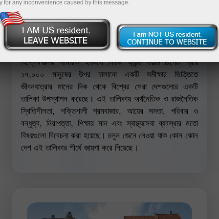
y for any inconvenience caused by this message.
ডেমো অ্যাকাউন্ট খুলুন
বিশ্লেষণাত্মক সাময়িকী ইউএস নিউজ অ্যান্ড ওয়ার্ল্ড রিপোর্ট প্রায়
১৭,০০০ মানুষের উপর চালানো একটি সমীক্ষার ভিত্তিতে
জীবনযাত্রার মানের দিক থেকে বিশ্বের সেরা দেশগুলোর একটি
তালিকা উপস্থাপন করেছে। এই তালিকায় অর্থনৈতিক ও রাজনৈতিক
স্থিতিশীলতা, শক্তিশালী শ্রমবাজার, আয়ের সমতা, পরিবার ও
বন্ধুত্ব, নিরাপত্তা, শিক্ষার মান এবং স্বাস্থ্যসেবা ব্যবস্থার মতো
বিষয়গুলো বিবেচনা করা হয়েছে। চলুন জেনে নেওয়া যাক কোন কোন
দেশ এই তালিকার শীর্ষে জায়গা করে নিয়েছে।