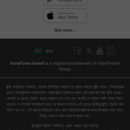
See more...
বাংলা
InstaForex brand
is a registered trademark of InstaFintech
Group
ঝুঁকি সংক্রান্ত সতর্কতা: যেকোন বিনিয়োগে কোনো না কোনো ধরনের ঝুঁকি থাকে। লিভারেজের
কারণে ফিন্যান্সিয়াল ডেরিভেটিভ প্রোডাক্টের ট্রেডিংয়ে দ্রুত অর্থ হারানোর উচ্চ ঝুঁকি রয়েছে।
আপনি যে ধরনের ট্রেডিং করতে যাচ্ছেন তার ধরন এবং আপনি যে পরিমাণ ক্ষতি সামলে নিতে
পারবেন সে সম্পর্কে সম্পূর্ণরূপে ধারণা না থাকলে আপনার এই ধরনের ইন্সট্রুমেন্টের ট্রেডিং করা
উচিত হবে না। এই ধরনের বিনিয়োগ কোন কোন বিনিয়োগকারীদের জন্য উপযুক্ত হতে পারে,
কিন্তু সেগুলো সবার জন্য উপযুক্ত নয়।
ইন্সট্যান্ট ট্রেডিং লিমিটেড, রেজি. নম্বর 1811672