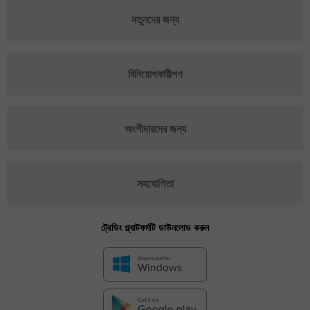
নতুনদের জন্য
বিনিয়োগকারীগণ
অংশীদারদের জন্য
সহযোগিতা
ট্রেডিং প্ল্যাটফর্মটি ডাউনলোড করুন