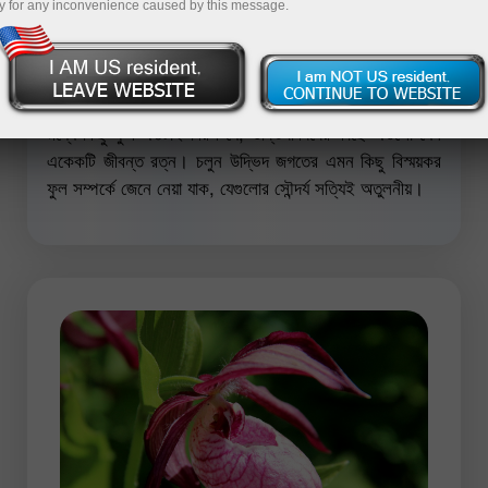
y for any inconvenience caused by this message.
বিশ্বজুড়ে ফুলের প্রজাতির সংখ্যা ২,৫০,০০০-এরও বেশি। এদের
মধ্যে কিছু ফুল এতটাই বিরল যে, উদ্ভিদবিদদের কাছে এগুলো যেন
একেকটি জীবন্ত রত্ন। চলুন উদ্ভিদ জগতের এমন কিছু বিস্ময়কর
ফুল সম্পর্কে জেনে নেয়া যাক, যেগুলোর সৌন্দর্য সত্যিই অতুলনীয়।