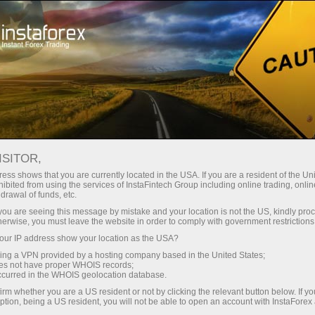
ট্রেডারদের জন্য
Forex Analytics
ছবি সংবাদ
ISITOR,
ess shows that you are currently located in the USA. If you are a resident of the Uni
ibited from using the services of InstaFintech Group including online trading, online
drawal of funds, etc.
07:18 2025-06-15
k you are seeing this message by mistake and your location is not the US, kindly pro
herwise, you must leave the website in order to comply with government restrictions
ur IP address show your location as the USA?
পৃথিবীর সবচেয়ে বিরল প্রজাতির ছয়টি ফুল
sing a VPN provided by a hosting company based in the United States;
oes not have proper WHOIS records;
occurred in the WHOIS geolocation database.
irm whether you are a US resident or not by clicking the relevant button below. If y
ন
ption, being a US resident, you will not be able to open an account with InstaForex