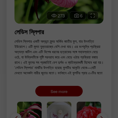
273
6
লেডিস স্লিপার
লেডিস স্লিপার একটি অদ্ভুত সুন্দর অর্কিড জাতীয় ফুল, যার উৎপত্তি
ইউরোপে। এটি মূলত যুক্তরাজ্যে বেশি দেখা যায়। এর বংশবৃদ্ধি প্রক্রিয়া
অত্যন্ত জটিল এবং এটি বিশেষ ধরনের ছত্রাকের সঙ্গে সহাবস্থানে বেড়ে
ওঠে, যা উদ্ভিদটিকে পুষ্টি সরবরাহ করে এবং বেড়ে ওঠার প্রক্রিয়া বজায়
রাখে। এই ফুলের সব প্রজাতিই বেশ দুর্লভ ও ব্যতিক্রমধর্মী হিসেবে ধরা হয়।
'লেডিস স্লিপার' নামটির উৎপত্তি হয়েছে ফুলটির আকৃতি থেকে—যেটি
দেখতে অনেকটা নারীর জুতার মতো। বর্তমানে এই ফুলটির প্রায় ৫০টির মতো
প্রজাতি রয়েছে জানা গেছে, যেগুলো দক্ষিণ ও উত্তর আমেরিকা, এশিয়া এবং
ইউরোপে ছড়িয়ে আছে। এই ফুলের প্রজাতিগুলোর মধ্যে সবচেয়ে পরিচিত
নামগুলো হলো কুইন্স স্লিপার, হেয়ারি স্লিপার এবং মাউন্টেন স্লিপার, যা মূলত
See more
চীনের পূর্বাঞ্চলে পাওয়া যায়।