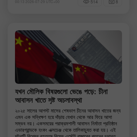
514
8
00:13 2026-07-29 UTC+00
যখন মৌলিক বিষয়গুলো ভেঙে পড়ে: চীনা
আবাসন খাতে সৃষ্ট অচলাবস্থা
২০২৫ সালের আগস্ট মাসের শেষভাগ চীনের আবাসন খাতের জন্য
এমন এক সন্ধিক্ষণ হয়ে দাঁড়ায় যেখান থেকে আর ফিরে আসা
সম্ভব নয়। একসময়ের পরাক্রমশালী আবাসন নির্মাতা প্রতিষ্ঠান
এভারগ্রান্ডকে হংকং এক্সচেঞ্জ থেকে তালিকাচ্যুত করা হয়। এই
ঘটনাটি বিশ্বের বৃহত্তম রিয়েল এস্টেট বাজারের পতনের চূড়ান্ত