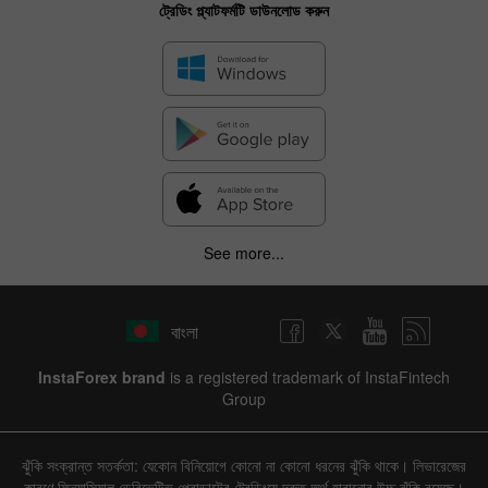
ট্রেডিং প্ল্যাটফর্মটি ডাউনলোড করুন
See more...
বাংলা
InstaForex brand
is a registered trademark of InstaFintech
Group
ঝুঁকি সংক্রান্ত সতর্কতা: যেকোন বিনিয়োগে কোনো না কোনো ধরনের ঝুঁকি থাকে। লিভারেজের
কারণে ফিন্যান্সিয়াল ডেরিভেটিভ প্রোডাক্টের ট্রেডিংয়ে দ্রুত অর্থ হারানোর উচ্চ ঝুঁকি রয়েছে।