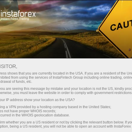
ট্রেডারদের জন্য
Forex Analytics
ছবি সংবাদ
ISITOR,
ess shows that you are currently located in the USA. If you are a resident of the Uni
ibited from using the services of InstaFintech Group including online trading, online
drawal of funds, etc.
09:16 2025-07-02
k you are seeing this message by mistake and your location is not the US, kindly pro
herwise, you must leave the website in order to comply with government restrictions
ur IP address show your location as the USA?
মধ্যপ্রাচ্য সংঘাত: বৈশ্বিক অর্থনীতির জন্য তিনটি বড়
sing a VPN provided by a hosting company based in the United States;
হুমকি
oes not have proper WHOIS records;
occurred in the WHOIS geolocation database.
irm whether you are a US resident or not by clicking the relevant button below. If y
ption, being a US resident, you will not be able to open an account with InstaForex
ন