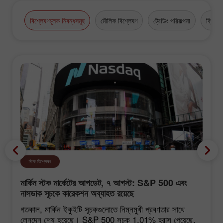
বিশ্লেষণমূলক নিবন্ধসমূহ
মৌলিক বিশ্লেষণ
ট্রেডিং পরিকল্পনা
ক্রিপ্টো
স্টক বিশ্লেষণ
মার্কিন স্টক মার্কেটের আপডেট, ৭ আগস্ট: S&P 500 এবং
নাসডাক সূচকে কারেকশন অব্যাহত রয়েছে
গতকাল, মার্কিন ইকুইটি সূচকগুলোতে নিম্নমুখী প্রবণতার সাথে
লেনদেন শেষ হয়েছে। S&P 500 সূচক 1.01% হ্রাস পেয়েছে,