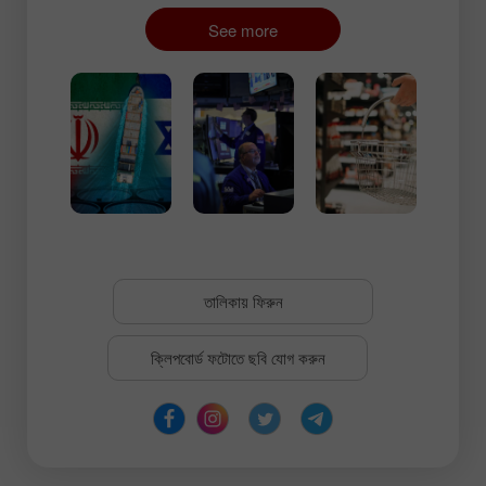
See more
তালিকায় ফিরুন
ক্লিপবোর্ড ফটোতে ছবি যোগ করুন