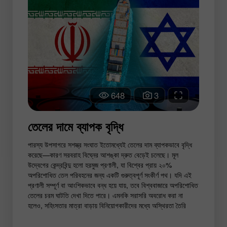
648
3
তেলের দামে ব্যাপক বৃদ্ধি
পারস্য উপসাগরে সশস্ত্র সংঘাত ইতোমধ্যেই তেলের দাম ব্যাপকভাবে বৃদ্ধি
করেছে—কারণ সরবরাহ বিঘ্নের আশঙ্কা দ্রুত বেড়েই চলেছে। মূল
উদ্বেগের কেন্দ্রবিন্দু হলো হরমুজ প্রণালী, যা বিশ্বের প্রায় ২০%
অপরিশোধিত তেল পরিবহনের জন্য একটি গুরুত্বপূর্ণ সংকীর্ণ পথ। যদি এই
প্রণালী সম্পূর্ণ বা আংশিকভাবে বন্ধ হয়ে যায়, তবে বিশ্ববাজারে অপরিশোধিত
তেলের চরম ঘাটতি দেখা দিতে পারে। এমনকি সরাসরি অবরোধ করা না
হলেও, সহিংসতার মাত্রা বাড়ায় বিনিয়োগকারীদের মধ্যে অস্থিরতা তৈরি
হয়েছে, যার ফলে তেলের দাম বেড়ে যাচ্ছে এবং বিশ্ব অর্থনীতিতে
মুদ্রাস্ফীতির চাপ আরও তীব্র হচ্ছে।