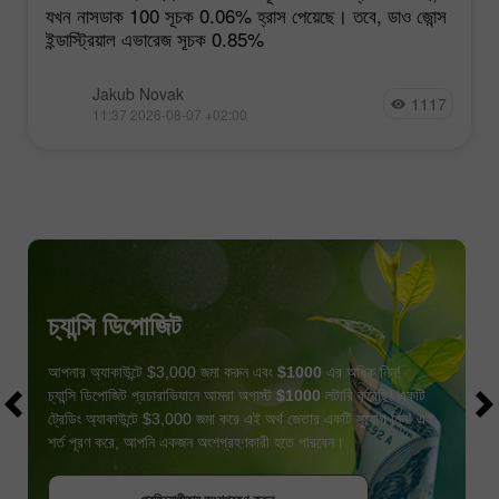
যখন নাসডাক 100 সূচক 0.06% হ্রাস পেয়েছে। তবে, ডাও জোন্স
ইন্ডাস্ট্রিয়াল এভারেজ সূচক 0.85%
Jakub Novak
1117
11:37 2026-08-07 +02:00
চ্যান্সি ডিপোজিট
আপনার অ্যাকাউন্টে $3,000 জমা করুন এবং
$1000
এর অধিক নিন!
চ্যান্সি ডিপোজিট প্রচারাভিযানে আমরা অগাস্ট
$1000
লটারি করেছি! একটি
ট্রেডিং অ্যাকাউন্টে $3,000 জমা করে এই অর্থ জেতার একটি সুযোগ নিন! এই
শর্ত পূরণ করে, আপনি একজন অংশগ্রহণকারী হতে পারবেন।
বোনাস পান
প্রতিযোগীতায় অংশগ্রহণ করুন