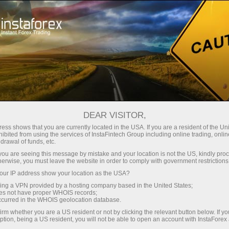
ট্রেডারদের জন্য
টেকনিক্যাল বিশ্লেষণ
ফরেক্স নিবন্ধ: বিনামূল্যে শিক্ষাগত উপকরণ
DEAR VISITOR,
ess shows that you are currently located in the USA. If you are a resident of the Uni
ফরেক্স নিবন্ধ: বিনামূল্যে শিক্ষাগত
ibited from using the services of InstaFintech Group including online trading, online
drawal of funds, etc.
উপকরণ
k you are seeing this message by mistake and your location is not the US, kindly pro
herwise, you must leave the website in order to comply with government restrictions
ur IP address show your location as the USA?
টেকনিক্যাল বিশ্লেষণে ব্যবহৃত ত্রিভুজ হলো সবচেয়ে জনপ্রিয়
sing a VPN provided by a hosting company based in the United States;
প্যাটার্নগুলোর একটি। বেশিরভাগ ফিন্যান্সিয়াল ইন্সট্রুমেন্ট এবং
oes not have proper WHOIS records;
যেকোনো সময়সীমায় এই প্যাস্টার্ন তৈরি হয়। ত্রিভুজকে সাধারণত
occurred in the WHOIS geolocation database.
প্রবণতা চলমান থাকার নির্দেশক হিসাবে ধরা হয়, অর্থাৎ পূর্ববর্তী
irm whether you are a US resident or not by clicking the relevant button below. If y
প্রবণতার উপর ভিত্তি করেই বুলিশ বা বিয়ারিশ হয়।
ption, being a US resident, you will not be able to open an account with InstaForex