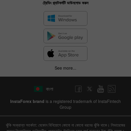
ট্রেডিং প্ল্যাটফর্মটি ডাউনলোড করুন
See more...
বাংলা
InstaForex brand
is a registered trademark of InstaFintech
Group
ঝুঁকি সংক্রান্ত সতর্কতা: যেকোন বিনিয়োগে কোনো না কোনো ধরনের ঝুঁকি থাকে। লিভারেজের
কারণে ফিন্যান্সিয়াল ডেরিভেটিভ প্রোডাক্টের ট্রেডিংয়ে দ্রুত অর্থ হারানোর উচ্চ ঝুঁকি রয়েছে।