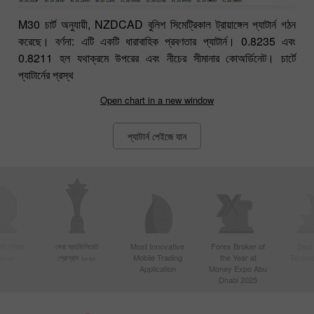
M30 চার্ট অনুযায়ী, NZDCAD বুলিশ সিমেট্রিকাল ট্রায়াঙ্গেল প্যাটার্ন গঠন
করেছে। বর্ণনা: এটি একটি ধারাবাহিক প্রবণতার প্যাটার্ন। 0.8235 এবং
0.8211 হল যথাক্রমে উপরের এবং নীচের সীমানার কোঅর্ডিনেট। চার্টে
প্যাটার্নের প্রস্থ
Open chart in a new window
প্যাটার্ন পেইজে যান
য়ে সক্রিয়
সেরা অ্যাফিলিয়েট
Most Innovative
Forex Broker of
Best
 ২০২০
প্রোগ্রাম ২০২০
Mobile Trading
the Year at
Techno
Application
Money Expo Abu
Dhabi 2025