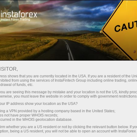
For Traders
Analytical Reviews
Technical analysis
ISITOR,
19.02.2024: ফরেক্স বিশ্লেষণ এবং পর্যালোচনা:
ess shows that you are currently located in the USA. If you are a resident of the Uni
ibited from using the services of InstaFintech Group including online trading, online
Forex forecast 02/19/2024: EUR/USD,
drawal of funds, etc.
GBP/USD, USD/JPY, USD/CAD and
k you are seeing this message by mistake and your location is not the US, kindly pro
herwise, you must leave the website in order to comply with government restrictions
Bitcoin from Sebastian Seliga
ur IP address show your location as the USA?
sing a VPN provided by a hosting company based in the United States;
oes not have proper WHOIS records;
occurred in the WHOIS geolocation database.
্রেডিং অ্যাকাউন্ট খুলুন
irm whether you are a US resident or not by clicking the relevant button below. If y
ption, being a US resident, you will not be able to open an account with InstaForex