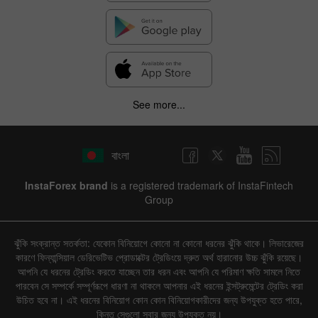
See more...
বাংলা
InstaForex brand
is a registered trademark of InstaFintech
Group
ঝুঁকি সংক্রান্ত সতর্কতা: যেকোন বিনিয়োগে কোনো না কোনো ধরনের ঝুঁকি থাকে। লিভারেজের
কারণে ফিন্যান্সিয়াল ডেরিভেটিভ প্রোডাক্টের ট্রেডিংয়ে দ্রুত অর্থ হারানোর উচ্চ ঝুঁকি রয়েছে।
আপনি যে ধরনের ট্রেডিং করতে যাচ্ছেন তার ধরন এবং আপনি যে পরিমাণ ক্ষতি সামলে নিতে
পারবেন সে সম্পর্কে সম্পূর্ণরূপে ধারণা না থাকলে আপনার এই ধরনের ইন্সট্রুমেন্টের ট্রেডিং করা
উচিত হবে না। এই ধরনের বিনিয়োগ কোন কোন বিনিয়োগকারীদের জন্য উপযুক্ত হতে পারে,
কিন্তু সেগুলো সবার জন্য উপযুক্ত নয়।