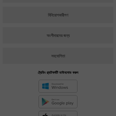
বিনিয়োগকারীগণ
অংশীদারদের জন্য
সহযোগিতা
ট্রেডিং প্ল্যাটফর্মটি ডাউনলোড করুন