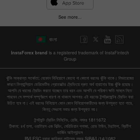
See more...
বাংলা
InstaForex brand
is a registered trademark of InstaFintech
Group
ঝুঁকি সংক্রান্ত সতর্কতা: যেকোন বিনিয়োগে কোনো না কোনো ধরনের ঝুঁকি থাকে। লিভারেজের
কারণে ফিন্যান্সিয়াল ডেরিভেটিভ প্রোডাক্টের ট্রেডিংয়ে দ্রুত অর্থ হারানোর উচ্চ ঝুঁকি রয়েছে।
আপনি যে ধরনের ট্রেডিং করতে যাচ্ছেন তার ধরন এবং আপনি যে পরিমাণ ক্ষতি সামলে নিতে
পারবেন সে সম্পর্কে সম্পূর্ণরূপে ধারণা না থাকলে আপনার এই ধরনের ইন্সট্রুমেন্টের ট্রেডিং করা
উচিত হবে না। এই ধরনের বিনিয়োগ কোন কোন বিনিয়োগকারীদের জন্য উপযুক্ত হতে পারে,
কিন্তু সেগুলো সবার জন্য উপযুক্ত নয়।
ইন্সট্যান্ট ট্রেডিং লিমিটেড, রেজি. নম্বর 1811672
ঠিকানা: ৪র্থ তলা, ওয়াটারস এজ বিল্ডিং, মেরিডিয়ান প্লাজা, রোড টাউন, টরটোলা, ব্রিটিশ
ভার্জিন আইল্যান্ডস
BVI FSC দ্বারা জারিকৃত লাইসেন্স নম্বর SIBA/L/14/1082