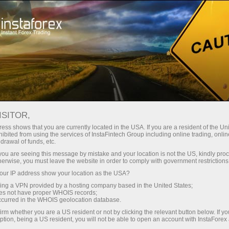
For Traders
Analytical Reviews
Technical analysis
ISITOR,
25.10.2024: ফরেক্স বিশ্লেষণ এবং পর্যালোচনা:
ess shows that you are currently located in the USA. If you are a resident of the Uni
ibited from using the services of InstaFintech Group including online trading, online
Forex forecast 25/10/2024: EUR/USD,
drawal of funds, etc.
USD/JPY, Oil and Bitcoin
k you are seeing this message by mistake and your location is not the US, kindly pro
herwise, you must leave the website in order to comply with government restrictions
ur IP address show your location as the USA?
sing a VPN provided by a hosting company based in the United States;
oes not have proper WHOIS records;
ট্রেডিং অ্যাকাউন্ট খুলুন
occurred in the WHOIS geolocation database.
irm whether you are a US resident or not by clicking the relevant button below. If y
ption, being a US resident, you will not be able to open an account with InstaForex
ডেমো অ্যাকাউন্ট খুলুন