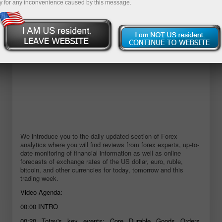
y for any inconvenience caused by this message.
We introduce you to the daily updated section of Forex
analytics where you will find reviews from forex experts, up-to-
date monitoring of financial information as well as online
forecasts of exchange rates of the US dollar, euro, ruble,
bitcoin, and other currencies for today, tomorrow and this
trading week.
Video Agenda:
00:00
INTRO
00:20
Totay's key events: Core Durable Goods Orders,