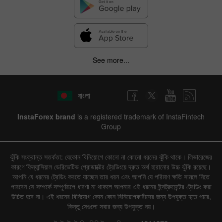
See more...
বাংলা
InstaForex brand
is a registered trademark of InstaFintech
Group
ঝুঁকি সংক্রান্ত সতর্কতা: যেকোন বিনিয়োগে কোনো না কোনো ধরনের ঝুঁকি থাকে। লিভারেজের
কারণে ফিন্যান্সিয়াল ডেরিভেটিভ প্রোডাক্টের ট্রেডিংয়ে দ্রুত অর্থ হারানোর উচ্চ ঝুঁকি রয়েছে।
আপনি যে ধরনের ট্রেডিং করতে যাচ্ছেন তার ধরন এবং আপনি যে পরিমাণ ক্ষতি সামলে নিতে
পারবেন সে সম্পর্কে সম্পূর্ণরূপে ধারণা না থাকলে আপনার এই ধরনের ইন্সট্রুমেন্টের ট্রেডিং করা
উচিত হবে না। এই ধরনের বিনিয়োগ কোন কোন বিনিয়োগকারীদের জন্য উপযুক্ত হতে পারে,
কিন্তু সেগুলো সবার জন্য উপযুক্ত নয়।