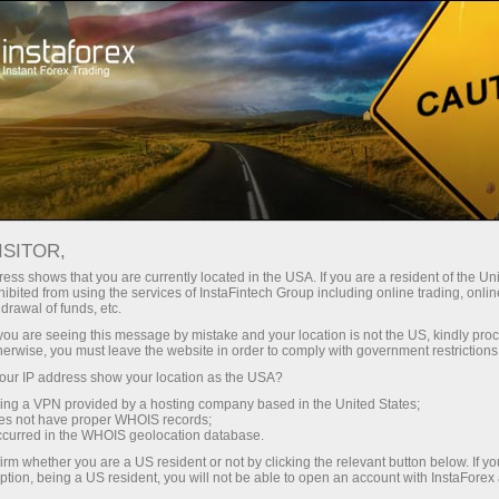
For Traders
Analytical Reviews
Technical analysis
ISITOR,
25.11.2024: ফরেক্স বিশ্লেষণ এবং পর্যালোচনা:
ess shows that you are currently located in the USA. If you are a resident of the Uni
ibited from using the services of InstaFintech Group including online trading, online
Video analysis for November 25, 2024
drawal of funds, etc.
k you are seeing this message by mistake and your location is not the US, kindly pro
herwise, you must leave the website in order to comply with government restrictions
ur IP address show your location as the USA?
ট্রেডিং অ্যাকাউন্ট খুলুন
sing a VPN provided by a hosting company based in the United States;
oes not have proper WHOIS records;
occurred in the WHOIS geolocation database.
ডেমো অ্যাকাউন্ট খুলুন
irm whether you are a US resident or not by clicking the relevant button below. If y
ption, being a US resident, you will not be able to open an account with InstaForex