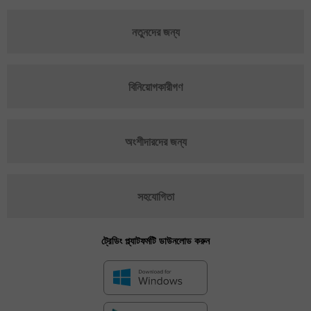
নতুনদের জন্য
বিনিয়োগকারীগণ
অংশীদারদের জন্য
সহযোগিতা
ট্রেডিং প্ল্যাটফর্মটি ডাউনলোড করুন