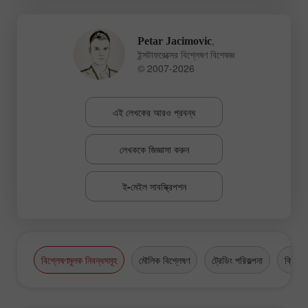
,
Petar Jacimovic
ইন্সটাফরেক্সের বিশ্লেষণ বিশেষজ্ঞ
© 2007-2026
এই লেখকের আরও প্রবন্ধ
লেখককে জিজ্ঞাসা করুন
ই-মেইল সাবস্ক্রিপশন
বিশ্লেষণমূলক নিবন্ধসমূহ
মৌলিক বিশ্লেষণ
ট্রেডিং পরিকল্পনা
ক্রিপ্টো