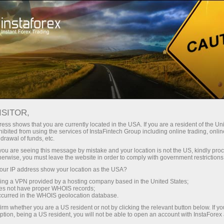
For Traders
Analytical Reviews
Technical analysis
ISITOR,
21.02.2025: ফরেক্স বিশ্লেষণ এবং পর্যালোচনা:
ess shows that you are currently located in the USA. If you are a resident of the Uni
ibited from using the services of InstaFintech Group including online trading, online
Forex forecast 21/02/2025: EUR/USD,
drawal of funds, etc.
GBP/USD, SP500 and Bitcoin
k you are seeing this message by mistake and your location is not the US, kindly pro
herwise, you must leave the website in order to comply with government restrictions
ur IP address show your location as the USA?
sing a VPN provided by a hosting company based in the United States;
oes not have proper WHOIS records;
ট্রেডিং অ্যাকাউন্ট খুলুন
occurred in the WHOIS geolocation database.
irm whether you are a US resident or not by clicking the relevant button below. If y
ption, being a US resident, you will not be able to open an account with InstaForex
ডেমো অ্যাকাউন্ট খুলুন