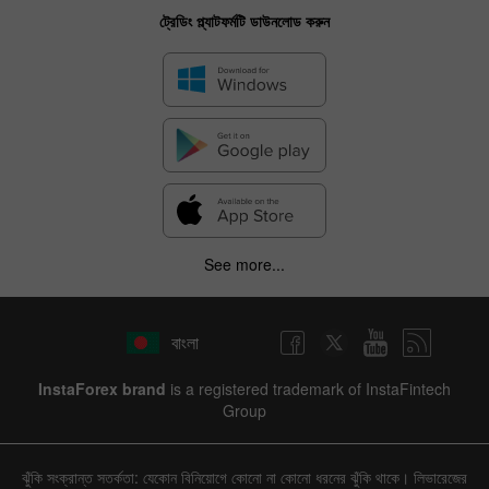
ট্রেডিং প্ল্যাটফর্মটি ডাউনলোড করুন
See more...
বাংলা
InstaForex brand
is a registered trademark of InstaFintech
Group
ঝুঁকি সংক্রান্ত সতর্কতা: যেকোন বিনিয়োগে কোনো না কোনো ধরনের ঝুঁকি থাকে। লিভারেজের