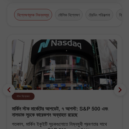
বিশ্লেষণমূলক নিবন্ধসমূহ
মৌলিক বিশ্লেষণ
ট্রেডিং পরিকল্পনা
ক্রিপ্টো
স্টক বিশ্লেষণ
মার্কিন স্টক মার্কেটের আপডেট, ৭ আগস্ট: S&P 500 এবং
নাসডাক সূচকে কারেকশন অব্যাহত রয়েছে
গতকাল, মার্কিন ইকুইটি সূচকগুলোতে নিম্নমুখী প্রবণতার সাথে