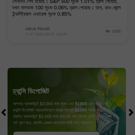
লেনদেন শেষ হয়েছে। S&P 500 সূচক 1.01% হ্রাস পেয়েছে,
যখন নাসডাক 100 সূচক 0.06% হ্রাস পেয়েছে। তবে, ডাও জোন্স
ইন্ডাস্ট্রিয়াল এভারেজ সূচক 0.85%
Jakub Novak
1995
11:37 2026-08-07 +02:00
চ্যান্সি ডিপোজিট
আপনার অ্যাকাউন্টে $3,000 জমা করুন এবং
$1000
এর অধিক নিন!
চ্যান্সি ডিপোজিট প্রচারাভিযানে আমরা অগাস্ট
$1000
লটারি করেছি! একটি
ট্রেডিং অ্যাকাউন্টে $3,000 জমা করে এই অর্থ জেতার একটি সুযোগ নিন! এই
শর্ত পূরণ করে, আপনি একজন অংশগ্রহণকারী হতে পারবেন।
বোনাস পান
প্রতিযোগীতায় অংশগ্রহণ করুন