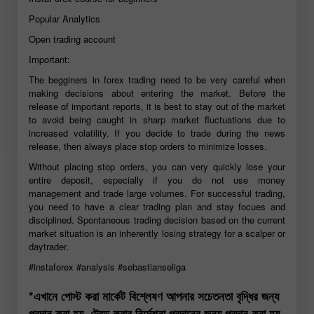
Popular Analytics
Open trading account
Important:
The begginers in forex trading need to be very careful when
making decisions about entering the market. Before the
release of important reports, it is best to stay out of the market
to avoid being caught in sharp market fluctuations due to
increased volatility. If you decide to trade during the news
release, then always place stop orders to minimize losses.
Without placing stop orders, you can very quickly lose your
entire deposit, especially if you do not use money
management and trade large volumes. For successful trading,
you need to have a clear trading plan and stay focues and
disciplined. Spontaneous trading decision based on the current
market situation is an inherently losing strategy for a scalper or
daytrader.
#instaforex
#analysis
#sebastianseliga
*এখানে পোস্ট করা মার্কেট বিশ্লেষণ আপনার সচেতনতা বৃদ্ধির জন্য
প্রদান করা হয়, ট্রেড করার নির্দেশনা প্রদানের জন্য প্রদান করা হয়