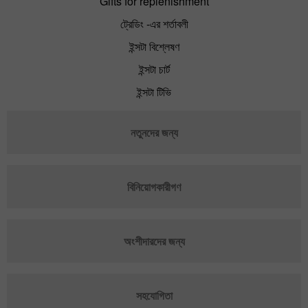
Gifts for replenishment
ট্রেডিং -এর শর্তাবলী
ইন্সটা বিশ্লেষণ
ইন্সটা চার্ট
ইন্সটা টিভি
নতুনদের জন্য
বিনিয়োগকারীগণ
অংশীদারদের জন্য
সহযোগিতা