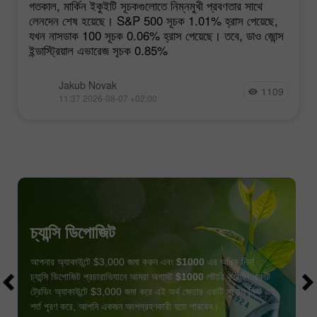
গতকাল, মার্কিন ইকুইটি সূচকগুলোতে নিম্নমুখী প্রবণতার সাথে
লেনদেন শেষ হয়েছে। S&P 500 সূচক 1.01% হ্রাস পেয়েছে,
যখন নাসডাক 100 সূচক 0.06% হ্রাস পেয়েছে। তবে, ডাও জোন্স
ইন্ডাস্ট্রিয়াল এভারেজ সূচক 0.85%
Jakub Novak
1109
11:37 2026-08-07 +02:00
চ্যান্সি ডিপোজিট
আপনার অ্যাকাউন্টে $3,000 জমা করুন এবং
$1000
এর অধিক নিন!
চ্যান্সি ডিপোজিট প্রচারাভিযানে আমরা অগাস্ট
$1000
লটারি করেছি! একটি
ট্রেডিং অ্যাকাউন্টে $3,000 জমা করে এই অর্থ জেতার একটি সুযোগ নিন! এই
শর্ত পূরণ করে, আপনি একজন অংশগ্রহণকারী হতে পারবেন।