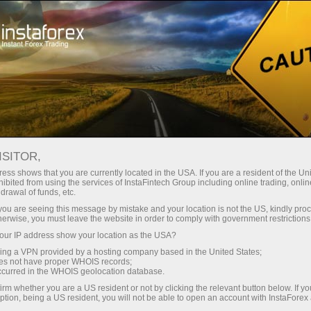
For Traders
Analytical Reviews
Technical analysis
ISITOR,
20.03.2026: ফরেক্স বিশ্লেষণ এবং পর্যালোচনা:
ess shows that you are currently located in the USA. If you are a resident of the Uni
ibited from using the services of InstaFintech Group including online trading, online
Forex forecast 20/03/2026: EUR/USD,
drawal of funds, etc.
USD/JPY, GBP/USD, SP500, Gold, Oil
k you are seeing this message by mistake and your location is not the US, kindly pro
herwise, you must leave the website in order to comply with government restrictions
and Bitcoin
ur IP address show your location as the USA?
sing a VPN provided by a hosting company based in the United States;
oes not have proper WHOIS records;
occurred in the WHOIS geolocation database.
ট্রেডিং অ্যাকাউন্ট খুলুন
irm whether you are a US resident or not by clicking the relevant button below. If y
ption, being a US resident, you will not be able to open an account with InstaForex