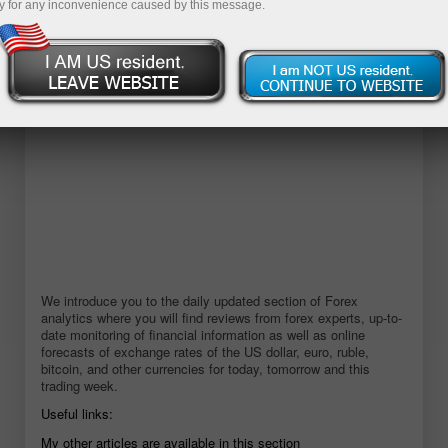
y for any inconvenience caused by this message.
ডেমো অ্যাকাউন্ট খুলুন
We introduce you to the daily updated section of Forex
analytics where you will find reviews from forex experts, up-to-
date monitoring of financial information as well as online
forecasts of exchange rates of the US dollar, euro, ruble,
bitcoin, and other currencies for today, tomorrow and this
trading week.
Useful links:
My other articles are available in this section