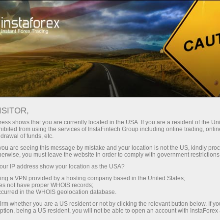
For Traders
Analytical Reviews
Technical analysis
ISITOR,
09.04.2026: ফরেক্স বিশ্লেষণ এবং পর্যালোচনা:
ess shows that you are currently located in the USA. If you are a resident of the Uni
ibited from using the services of InstaFintech Group including online trading, online
Forex forecast 09/04/2026: EUR/USD,
drawal of funds, etc.
USD/JPY, GBP/USD, USDX, SP500,
k you are seeing this message by mistake and your location is not the US, kindly pro
herwise, you must leave the website in order to comply with government restrictions
Gold, Oil and Bitcoin
ur IP address show your location as the USA?
sing a VPN provided by a hosting company based in the United States;
oes not have proper WHOIS records;
occurred in the WHOIS geolocation database.
ট্রেডিং অ্যাকাউন্ট খুলুন
irm whether you are a US resident or not by clicking the relevant button below. If y
ption, being a US resident, you will not be able to open an account with InstaForex