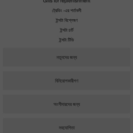
Gifts for replenishment
ট্রেডিং -এর শর্তাবলী
ইন্সটা বিশ্লেষণ
ইন্সটা চার্ট
ইন্সটা টিভি
নতুনদের জন্য
বিনিয়োগকারীগণ
অংশীদারদের জন্য
সহযোগিতা