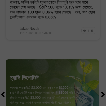
গতকাল, মার্কিন ইকুইটি সূচকগুলোতে নিম্নমুখী প্রবণতার সাথে
লেনদেন শেষ হয়েছে। S&P 500 সূচক 1.01% হ্রাস পেয়েছে,
যখন নাসডাক 100 সূচক 0.06% হ্রাস পেয়েছে। তবে, ডাও জোন্স
ইন্ডাস্ট্রিয়াল এভারেজ সূচক 0.85%
Jakub Novak
1151
11:37 2026-08-07 +02:00
চ্যান্সি ডিপোজিট
আপনার অ্যাকাউন্টে $3,000 জমা করুন এবং
$1000
এর অধিক নিন!
চ্যান্সি ডিপোজিট প্রচারাভিযানে আমরা অগাস্ট
$1000
লটারি করেছি! একটি
ট্রেডিং অ্যাকাউন্টে $3,000 জমা করে এই অর্থ জেতার একটি সুযোগ নিন! এই
শর্ত পূরণ করে, আপনি একজন অংশগ্রহণকারী হতে পারবেন।