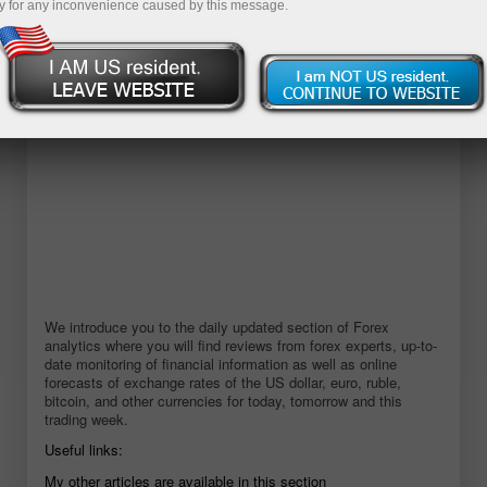
y for any inconvenience caused by this message.
ডেমো অ্যাকাউন্ট খুলুন
We introduce you to the daily updated section of Forex
analytics where you will find reviews from forex experts, up-to-
date monitoring of financial information as well as online
forecasts of exchange rates of the US dollar, euro, ruble,
bitcoin, and other currencies for today, tomorrow and this
trading week.
Useful links:
My other articles are available in this section