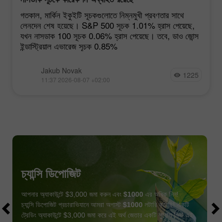
গতকাল, মার্কিন ইকুইটি সূচকগুলোতে নিম্নমুখী প্রবণতার সাথে
লেনদেন শেষ হয়েছে। S&P 500 সূচক 1.01% হ্রাস পেয়েছে,
যখন নাসডাক 100 সূচক 0.06% হ্রাস পেয়েছে। তবে, ডাও জোন্স
ইন্ডাস্ট্রিয়াল এভারেজ সূচক 0.85%
Jakub Novak
1225
11:37 2026-08-07 +02:00
চ্যান্সি ডিপোজিট
আপনার অ্যাকাউন্টে $3,000 জমা করুন এবং
$1000
এর অধিক নিন!
চ্যান্সি ডিপোজিট প্রচারাভিযানে আমরা অগাস্ট
$1000
লটারি করেছি! একটি
ট্রেডিং অ্যাকাউন্টে $3,000 জমা করে এই অর্থ জেতার একটি সুযোগ নিন! এই