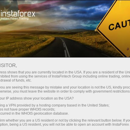
For Traders
Analytical Reviews
Technical analysis
ISITOR,
17.04.2026: ফরেক্স বিশ্লেষণ এবং পর্যালোচনা:
ess shows that you are currently located in the USA. If you are a resident of the Uni
ibited from using the services of InstaFintech Group including online trading, online
Forex forecast 17/04/2026: EUR/USD,
drawal of funds, etc.
USD/JPY, GBP/USD, SP500, Gold, Oil
k you are seeing this message by mistake and your location is not the US, kindly pro
herwise, you must leave the website in order to comply with government restrictions
and Bitcoin
ur IP address show your location as the USA?
sing a VPN provided by a hosting company based in the United States;
oes not have proper WHOIS records;
occurred in the WHOIS geolocation database.
ট্রেডিং অ্যাকাউন্ট খুলুন
irm whether you are a US resident or not by clicking the relevant button below. If y
ption, being a US resident, you will not be able to open an account with InstaForex