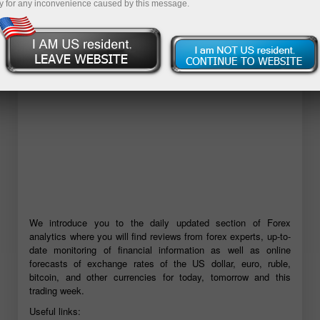
y for any inconvenience caused by this message.
ডেমো অ্যাকাউন্ট খুলুন
We introduce you to the daily updated section of Forex
analytics where you will find reviews from forex experts, up-to-
date monitoring of financial information as well as online
forecasts of exchange rates of the US dollar, euro, ruble,
bitcoin, and other currencies for today, tomorrow and this
trading week.
Useful links: