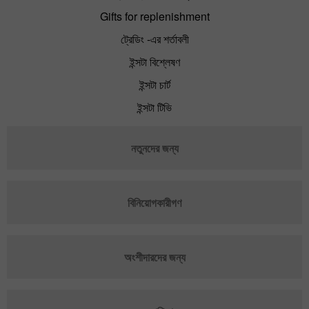
Gifts for replenishment
ট্রেডিং -এর শর্তাবলী
ইন্সটা বিশ্লেষণ
ইন্সটা চার্ট
ইন্সটা টিভি
নতুনদের জন্য
বিনিয়োগকারীগণ
অংশীদারদের জন্য