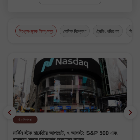
বিশ্লেষণমূলক নিবন্ধসমূহ
মৌলিক বিশ্লেষণ
ট্রেডিং পরিকল্পনা
ক্রিপ্টো
স্টক বিশ্লেষণ
মার্কিন স্টক মার্কেটের আপডেট, ৭ আগস্ট: S&P 500 এবং
নাসডাক সূচকে কারেকশন অব্যাহত রয়েছে