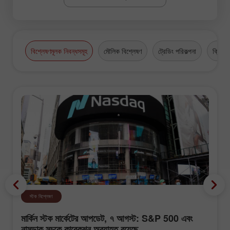
বিশ্লেষণমূলক নিবন্ধসমূহ
মৌলিক বিশ্লেষণ
ট্রেডিং পরিকল্পনা
ক্রিপ্টো
স্টক বিশ্লেষণ
মার্কিন স্টক মার্কেটের আপডেট, ৭ আগস্ট: S&P 500 এবং
নাসডাক সূচকে কারেকশন অব্যাহত রয়েছে