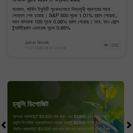
গতকাল, মার্কিন ইকুইটি সূচকগুলোতে নিম্নমুখী প্রবণতার সাথে
লেনদেন শেষ হয়েছে। S&P 500 সূচক 1.01% হ্রাস পেয়েছে,
যখন নাসডাক 100 সূচক 0.06% হ্রাস পেয়েছে। তবে, ডাও জোন্স
ইন্ডাস্ট্রিয়াল এভারেজ সূচক 0.85%
Jakub Novak
1252
11:37 2026-08-07 +02:00
চ্যান্সি ডিপোজিট
আপনার অ্যাকাউন্টে $3,000 জমা করুন এবং
$1000
এর অধিক নিন!
চ্যান্সি ডিপোজিট প্রচারাভিযানে আমরা অগাস্ট
$1000
লটারি করেছি! একটি
ট্রেডিং অ্যাকাউন্টে $3,000 জমা করে এই অর্থ জেতার একটি সুযোগ নিন! এই