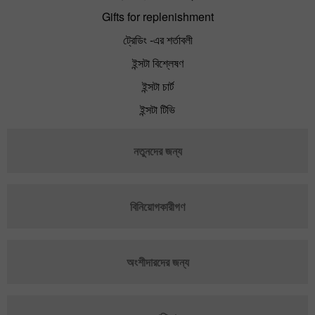
Gifts for replenishment
ট্রেডিং -এর শর্তাবলী
ইন্সটা বিশ্লেষণ
ইন্সটা চার্ট
ইন্সটা টিভি
নতুনদের জন্য
বিনিয়োগকারীগণ
অংশীদারদের জন্য