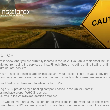
For Traders
Analytical Reviews
Technical analysis
ISITOR,
21.04.2026: ফরেক্স বিশ্লেষণ এবং পর্যালোচনা:
ess shows that you are currently located in the USA. If you are a resident of the Uni
ibited from using the services of InstaFintech Group including online trading, online
Forex forecast 21/04/2026: EUR/USD,
drawal of funds, etc.
USD/JPY, GBP/USD, SP500, Gold, Oil
k you are seeing this message by mistake and your location is not the US, kindly pro
herwise, you must leave the website in order to comply with government restrictions
and Bitcoin
ur IP address show your location as the USA?
sing a VPN provided by a hosting company based in the United States;
oes not have proper WHOIS records;
occurred in the WHOIS geolocation database.
ট্রেডিং অ্যাকাউন্ট খুলুন
irm whether you are a US resident or not by clicking the relevant button below. If y
ption, being a US resident, you will not be able to open an account with InstaForex