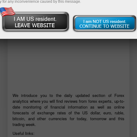
y for any inconvenience caused by this message.
ডেমো অ্যাকাউন্ট খুলুন
We introduce you to the daily updated section of Forex
analytics where you will find reviews from forex experts, up-to-
date monitoring of financial information as well as online
forecasts of exchange rates of the US dollar, euro, ruble,
bitcoin, and other currencies for today, tomorrow and this
trading week.
Useful links: