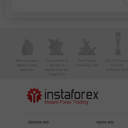
Most Innovative
Forex Broker of
Best Trading
Top 100 Truste
Mobile Trading
the Year at
Technology 2024
Financial
Application
Money Expo Abu
Institutions 202
Dhabi 2025
ট্রেডারদের জন্য
নতুনদের জন্য