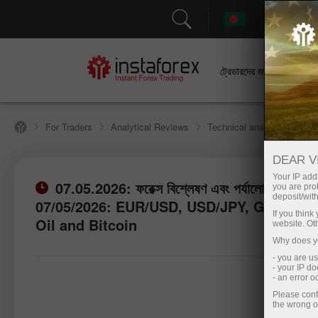
সহা
ট্রেডারদের জন্য
For Traders
Analytical Reviews
Technical analysis
DEAR V
Your IP addr
07.05.2026: ফরেক্স বিশ্লেষণ এবং পর্যালোচনা: Fo
you are proh
deposit/with
07/05/2026: EUR/USD, USD/JPY, GBP/USD
If you thin
Oil and Bitcoin
website. Ot
Why does yo
- you are u
- your IP d
- an error 
Please conf
the wrong o