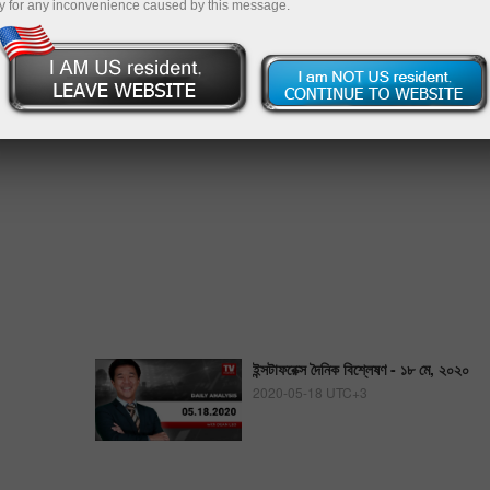
y for any inconvenience caused by this message.
ইন্সটাফরেক্স দৈনিক বিশ্লেষণ - ১৮ মে, ২০২০
2020-05-18 UTC+3