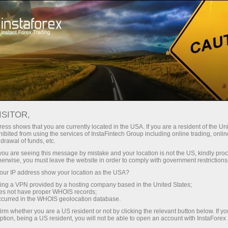
য়তা
তাৎক্ষণিক অ্যাকাউন্ট খোলা
ট্রেডিং প্ল্যাটফর্ম
নতুনদের জন্য
বিনিয়োগকারীদের জন্য
অংশীদারদের জন্য
ক্যাম্প
ISITOR,
ess shows that you are currently located in the USA. If you are a resident of the Uni
rex forecast
ibited from using the services of InstaFintech Group including online trading, online
drawal of funds, etc.
, SP500,
ট্রেডিং অ্যাকাউন্ট খুলুন
ডেমো অ্যাক
k you are seeing this message by mistake and your location is not the US, kindly pro
herwise, you must leave the website in order to comply with government restrictions
ur IP address show your location as the USA?
sing a VPN provided by a hosting company based in the United States;
oes not have proper WHOIS records;
occurred in the WHOIS geolocation database.
irm whether you are a US resident or not by clicking the relevant button below. If y
ption, being a US resident, you will not be able to open an account with InstaForex