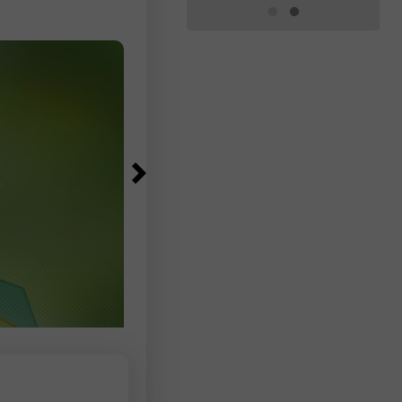
সপ্তাহের সংখ্যাটি ১,০০০ বাড়িয়ে ১,৯৭,০০০ থে
১,৯৮,০০০-এ সংশোধন করা হয়েছে।