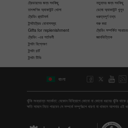
ট্রেডারদের জন্য সবকিছু
নতুনদের জন্য সবকিছু
তাৎক্ষণিক অ্যাকাউন্ট খোলা
ডেমো অ্যাকাউন্ট খুলুন
ট্রেডিং প্ল্যাটফর্ম
গুরুত্বপূর্ণ তথ্য
ইন্সটাট্রেড বোনাসসমূহ
শুরু করা
Gifts for replenishment
ট্রেডিং সম্পর্কিত সচরাচর
ট্রেডিং -এর শর্তাবলী
জ্ঞানভিত্তিক
ইন্সটা বিশ্লেষণ
ইন্সটা চার্ট
ইন্সটা টিভি
বাংলা
ঝুঁকি সংক্রান্ত সতর্কতা: যেকোন বিনিয়োগে কোনো না কোনো ধরনের ঝুঁকি থাকে। 
ক্ষতি সামলে নিতে পারবেন সে সম্পর্কে সম্পূর্ণরূপে ধারণা না থাকলে আপনার এই