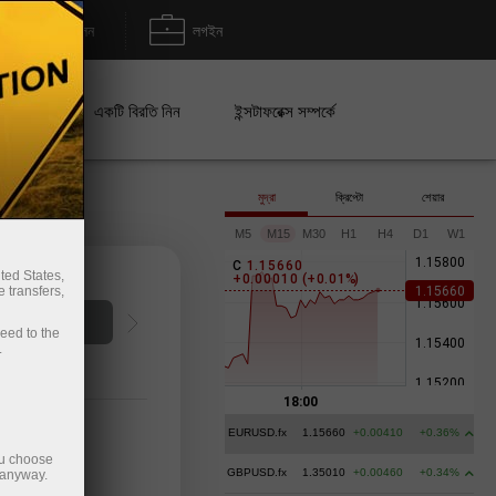
জমা/উত্তোলন
লগইন
েইন
একটি বিরতি নিন
ইন্সটাফরেক্স সম্পর্কে
মুদ্রা
ক্রিপ্টো
শেয়ার
M5
M15
M30
H1
H4
D1
W1
C
1
.
1
5
6
6
0
ted States,
+
0
.
0
0
0
1
0
(
+
0
.
0
1
%
)
 transfers,
াউন্ট খুলুন
ceed to the
.
EURUSD.fx
1.15660
+0.00410
+0.36%
ou choose
GBPUSD.fx
1.35010
+0.00460
+0.34%
 anyway.