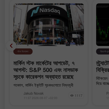
স্টক বিশ্লেষণ
ক্রিপ্টো-মুদ
মার্কিন স্টক মার্কেটের আপডেট, ৭
স্ট্র্
আগস্ট: S&P 500 এবং নাসডাক
বিক্রির
সূচকে কারেকশন অব্যাহত রয়েছে
বিটকয়েন 
দিয়ে যাচ্
গতকাল, মার্কিন ইকুইটি সূচকগুলোতে নিম্নমুখী
পারে। গত
প্রবণতার সাথে লেনদেন শেষ হয়েছে। S&P 500
ঘুরে দাঁড
Jakub Novak
P
সূচক 1.01% হ্রাস পেয়েছে, যখন নাসডাক 100
1117
11:37 2026-08-07 +02:00
1
ক
সূচক 0.06% হ্রাস পেয়েছে। তবে, ডাও জোন্স
ইন্ডাস্ট্রিয়াল এভারেজ সূচক 0.85%