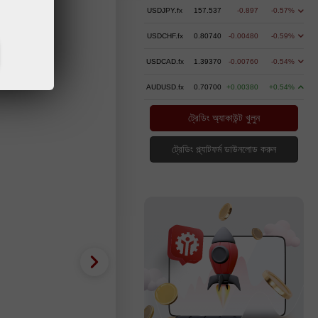
USDJPY.fx
157.537
-0.897
-0.57%
USDCHF.fx
0.80740
-0.00480
-0.59%
USDCAD.fx
1.39370
-0.00760
-0.54%
AUDUSD.fx
0.70700
+0.00380
+0.54%
ট্রেডিং অ্যাকাউন্ট খুলুন
ট্রেডিং প্ল্যাটফর্ম ডাউনলোড করুন
ইন্সটাফরেক্স দৈনিক বিশ্লেষণ - (১৪ মে, 
2020-05-14 UTC+3