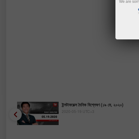
We are sorr
ইন্সটাফরেক্স দৈনিক বিশ্লেষণ (১৯ মে, ২০২০)
2020-05-19 UTC+3