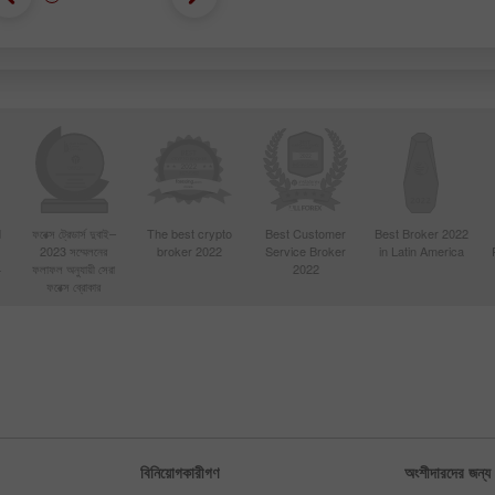
d
ফরেক্স ট্রেডার্স দুবাই–
The best crypto
Best Customer
Best Broker 2022
2023 সম্মেলনের
broker 2022
Service Broker
in Latin America
4
ফলাফল অনুযায়ী সেরা
2022
ফরেক্স ব্রোকার
বিনিয়োগকারীগণ
অংশীদারদের জন্য