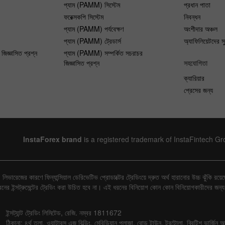
প্যাম (PAMM) সিস্টেম
প্রধান পাতা
ফরেক্সকপি সিস্টেম
নিবন্ধন
প্যাম (PAMM) পর্যবেক্ষণ
অংশীদার অঞ্চল
প্যাম (PAMM) ট্রেডার্স
অ্যাফিলিয়েটদের সু
 জিজ্ঞাসিত প্রশ্ন
প্যাম (PAMM) সম্পর্কিত সচরাচর
জিজ্ঞাসিত প্রশ্ন
সহযোগিতা
ক্যারিয়ার
প্রেসের জন্য
InstaForex brand
is a registered trademark of InstaFintech G
লিভারেজের কারণে ফিন্যান্সিয়াল ডেরিভেটিভ প্রোডাক্টের ট্রেডিংয়ে দ্রুত অর্থ হারানোর উচ্চ ঝুঁকি
 ধরনের ইন্সট্রুমেন্টের ট্রেডিং করা উচিত হবে না। এই ধরনের বিনিয়োগ কোন কোন বিনিয়োগকারীদের জন্
ইন্সট্যান্ট ট্রেডিং লিমিটেড, রেজি. নম্বর 1811672
ঠিকানা: ৪র্থ তলা, ওয়াটারস এজ বিল্ডিং, মেরিডিয়ান প্লাজা, রোড টাউন, টরটোলা, ব্রিটিশ ভার্জিন আ