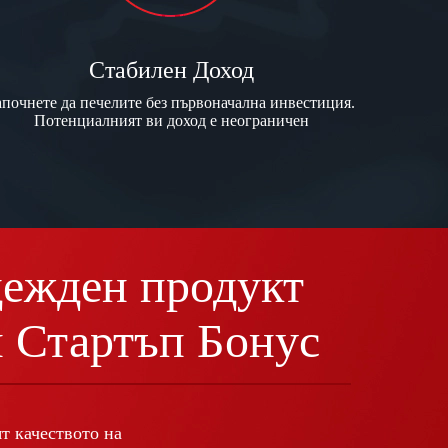
Стабилен Доход
апочнете да печелите без първоначална инвестиция.
Потенциалният ви доход е неограничен
дежден продукт
н Стартъп Бонус
т качеството на