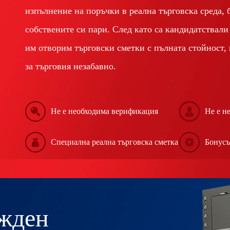
изпълнение на поръчки в реална търговска среда, 
собствените си пари. След като са кандидатствали
им отворим търговски сметки с пълната стойност,
за търговия незабавно.
Не е необходима верификация
Не е н
Специална реална търговска сметка
Бонусъ
ежден