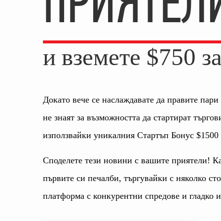
ПРИЯТЕЛ
и вземете $750 з
Докато вече се наслаждавате да правите пари
не знаят за възможността да стартират търгов
използвайки уникалния Стартъп Бонус $1500 
Споделете тези новини с вашите приятели! К
първите си печалби, търгувайки с няколко ст
платформа с конкурентни спредове и гладко 