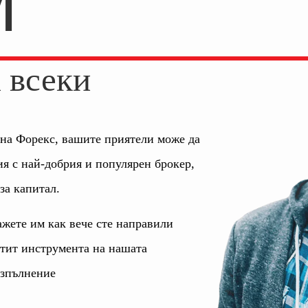
И
а всеки
 на Форекс, вашите приятели може да
ия с най-добрия и популярен брокер,
за капитал.
ажете им как вече сте направили
отит инструмента на нашата
изпълнение