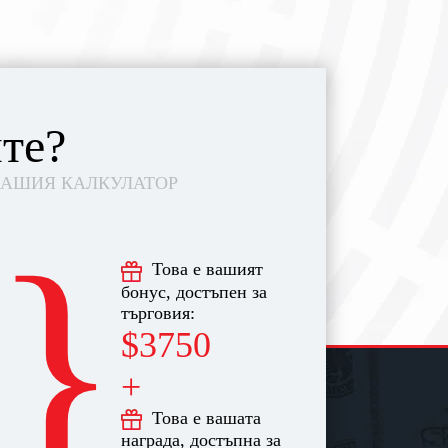
те?
НАШИЯ КАЛКУЛАТОР
}
Това е вашият
бонус, достъпен за
търговия:
$3750
+
Това е вашата
награда, достъпна за