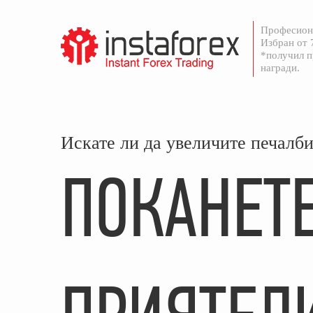
Професиона
Избран от 
*получил п
награди.
Искате ли да увеличите печалби
ПОКАНЕТ