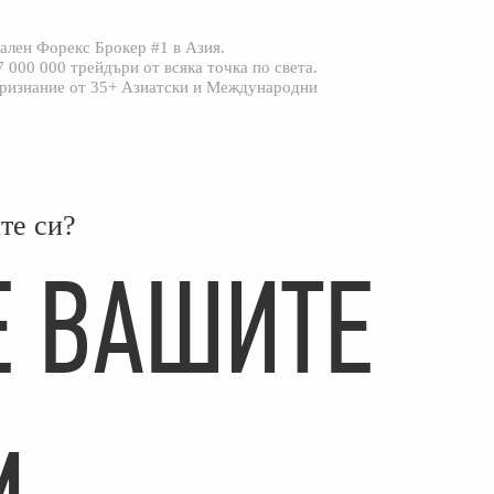
лен Форекс Брокер #1 в Азия.
7 000 000 трейдъри от всяка точка по света.
ризнание от 35+ Азиатски и Международни
те си?
Е ВАШИТЕ