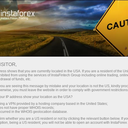
Spreads
minimes — profit maximal
ISITOR,
ess shows that you are currently located in the USA. If you are a resident of the Uni
Bonus de 30 %
ibited from using the services of InstaFintech Group including online trading, online
Avec InstaForex, vous accédez à
drawal of funds, etc.
des conditions vraiment
sur chaque dépôt
k you are seeing this message by mistake and your location is not the US, kindly pro
compétitives : effet de levier
herwise, you must leave the website in order to comply with government restrictions
jusqu’à 1:5000, parmi les meilleurs
ur IP address show your location as the USA?
Vitesse
spreads et commissions du
sing a VPN provided by a hosting company based in the United States;
marché, ainsi que des conditions
oes not have proper WHOIS records;
dans le trading et sur l’autoroute
occurred in the WHOIS geolocation database.
avantageuses pour le trading
irm whether you are a US resident or not by clicking the relevant button below. If y
d’actions et d’indices.
ption, being a US resident, you will not be able to open an account with InstaForex
Votre jackpot personnel de cadeaux
Nous avons développé un