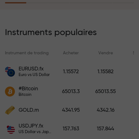
rêves simplement en effectuant un
dépôt
Le programme d’assurance des
risques rembourse vos pertes et
Instruments populaires
garantit un triplement des profits
en 6 mois. Tradez en toute
tranquillité — votre capital est
Instrument de trading
Acheter
Vendre
Sp
protégé !
EURUSD.fx
1.15572
1.15582
Euro vs US Dollar
Déposez des fonds et recevez un
bonus 1 000 fois supérieur à votre
#Bitcoin
65013.3
65013.55
dépôt. X1000 n’est pas une erreur.
Bitcoin
Plus le dépôt est important, plus le
multiplicateur est élevé.
GOLD.m
4341.95
4342.16
USDJPY.fx
157.763
157.844
US Dollar vs Japanese Yen