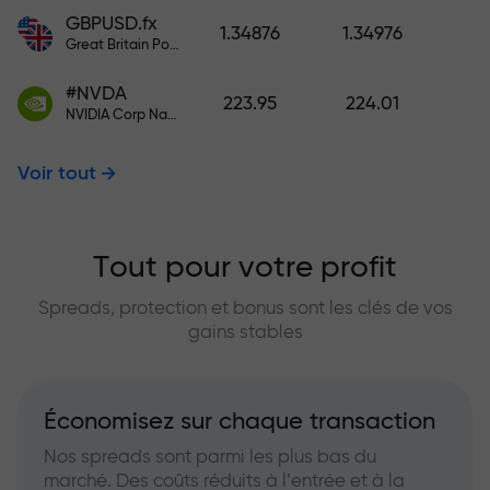
GBPUSD.fx
1.34876
1.34976
Great Britain Pound vs US Dollar
#NVDA
223.95
224.01
NVIDIA Corp Nasdaq Stock Exchange (Nasdaq) USD
Voir tout
Tout pour votre profit
Spreads, protection et bonus sont les clés de vos
gains stables
Économisez sur chaque transaction
Nos spreads sont parmi les plus bas du
marché. Des coûts réduits à l’entrée et à la