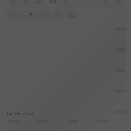
M1
M5
M15
M30
H1
H4
1D
1W
1M
Line