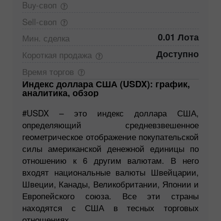
Buy-своп
Sell-своп
0.01 Лота
Мин.
сделка
Доступно
Короткая
продажа
Время
торгов
Индекс доллара США (USDX): график,
аналитика, обзор
#USDX – это индекс доллара США,
определяющий средневзвешенное
геометрическое отображение покупательской
силы американской денежной единицы по
отношению к 6 другим валютам. В него
входят национальные валюты Швейцарии,
Швеции, Канады, Великобритании, Японии и
Европейского союза. Все эти страны
находятся с США в тесных торговых
отношениях.