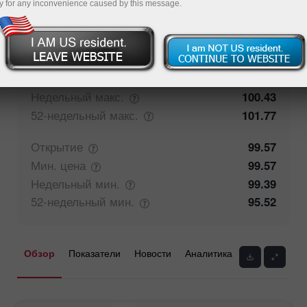
y for any inconvenience caused by this message.
100%
Мнение трейдеров
0%
Закрытие
99.57
Макс.
цена
99.69
Недельный
макс.
100.43
52-недельный
макс.
101.77
Открытие
99.57
Мин.
цена
99.57
Недельный
мин.
99.39
52-недельный
мин.
95.52
Обзор
Показатели
Новости
Аналитика