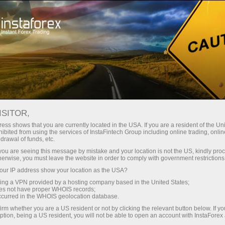
Трейдерлар учун
Савдо шартлари
Савдо воситалари
#USDX
ISITOR,
ess shows that you are currently located in the USA. If you are a resident of the Uni
ibited from using the services of InstaFintech Group including online trading, online
USDX
drawal of funds, etc.
k you are seeing this message by mistake and your location is not the US, kindly pro
herwise, you must leave the website in order to comply with government restrictions
99.73
(
%)
10 Aug 2026 03:25
ur IP address show your location as the USA?
sing a VPN provided by a hosting company based in the United States;
oes not have proper WHOIS records;
Купить
Продать
occurred in the WHOIS geolocation database.
irm whether you are a US resident or not by clicking the relevant button below. If y
99.73
99.67
ption, being a US resident, you will not be able to open an account with InstaForex