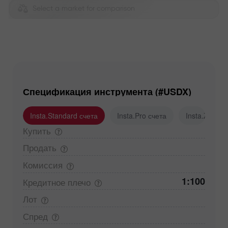
Select a market for comparison
Спецификация инструмента (#USDX)
Insta.Standard счета
Insta.Pro счета
Insta.Zero с
Купить
Продать
Комиссия
1:100
Кредитное
плечо
Лот
Спред