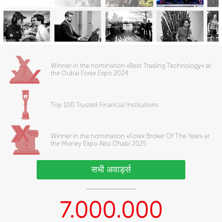
Winner in the nomination «Best Trading Technology» at
the Dubai Forex Expo 2024
Top 100 Trusted Financial Institutions
Winner in the nomination «Forex Broker Of The Year» at
the Money Expo Abu Dhabi 2025
सभी अवार्ड्स
7.000.000