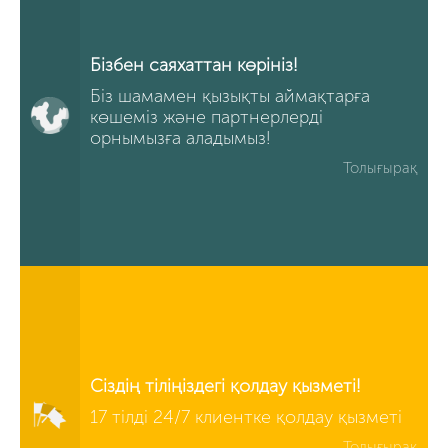
Бізбен саяхаттан көрініз!
Біз шамамен қызықты аймақтарға
көшеміз және партнерлерді
орнымызға аладымыз!
Толығырақ
Сіздің тіліңіздегі қолдау қызметі!
17 тілді 24/7 клиентке қолдау қызметі
Толығырақ