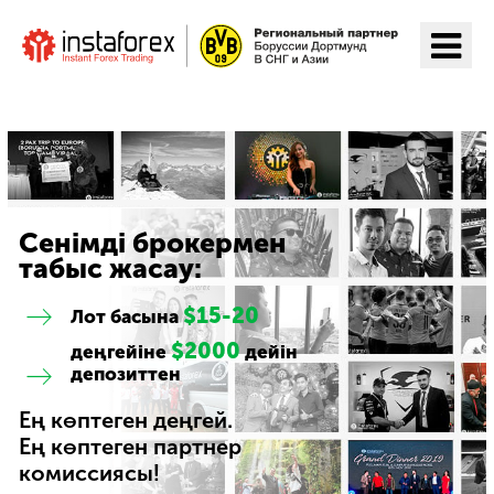
ИнстаФорекс-ге өту
Сенімді брокермен
табыс жасау:
$15-20
Лот басына
$2000
деңгейіне
дейін
депозиттен
Ең көптеген деңгей.
Ең көптеген партнер
комиссиясы!