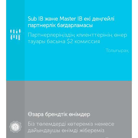
Sub IB және Master IB екі деңгейлі
партнерлік бағдарламасы
Партнерлеріңіздің клиенттерінің өнер
тауары басына $2 комиссия
Толығырақ
Өзара брендтік өнімдер
Біз төлемдерді көтереміз немесе
дайындаушы өнімді жібереміз