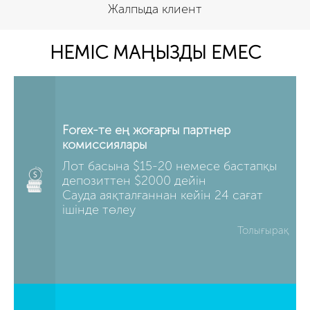
Жалпыда клиент
НЕМІС МАҢЫЗДЫ ЕМЕС
Forex-те ең жоғарғы партнер
комиссиялары
Лот басына $15-20 немесе бастапқы
депозиттен $2000 дейін
Сауда аяқталғаннан кейін 24 сағат
ішінде төлеу
Толығырақ