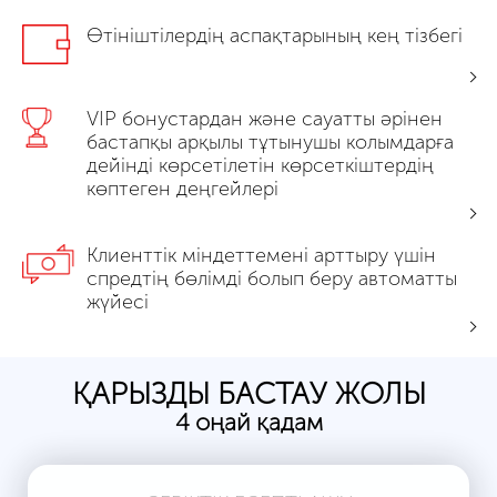
Өтініштілердің аспақтарының кең тізбегі
VIP бонустардан және сауатты әрінен
бастапқы арқылы тұтынушы колымдарға
дейінді көрсетілетін көрсеткіштердің
көптеген деңгейлері
Клиенттік міндеттемені арттыру үшін
спредтің бөлімді болып беру автоматты
жүйесі
ҚАРЫЗДЫ БАСТАУ ЖОЛЫ
4 оңай қадам