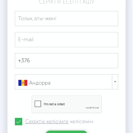
СЕРІКТІК ЕСЕПТІ АШУ
Андорра
Серіктік келісімге
келісемін