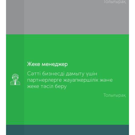
Толығырақ
Жеке менеджер
Сәтті бизнесді дамыту үшін
партнерлерге жауапкершілік және
жеке тәсіл беру
Толығырақ