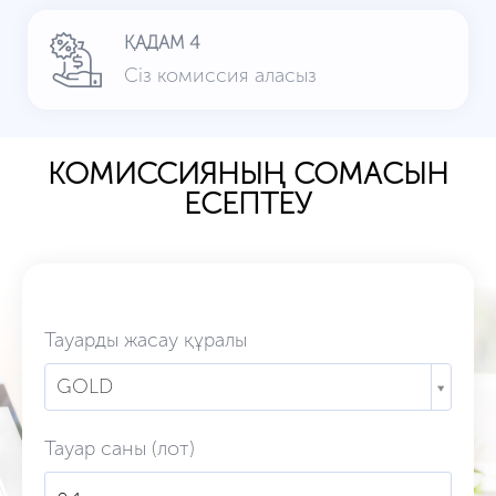
ҚАДАМ 4
Сіз комиссия аласыз
КОМИССИЯНЫҢ СОМАСЫН
ЕСЕПТЕУ
Тауарды жасау құралы
GOLD
Тауар саны (лот)