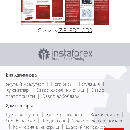
Скачать
.ZIP
.PDF
.CDR
Биз ҳақимизда
|
|
|
Умумий маълумот
Нега биз?
Регуляция
|
|
Ҳужжатлар
Савдо ҳисобини очиш
Савдо
|
платформаси
Савдо асбоблари
Ҳамкорларга
|
|
|
Рўйхатдан ўтиш
Ҳамкор кабинети
Комиссиялар
|
|
Sub IB тизими
Тасдиқлаш
Ҳамкорлик шартномаси
|
|
Комиссияни чиқариш
Шахсий менеджер