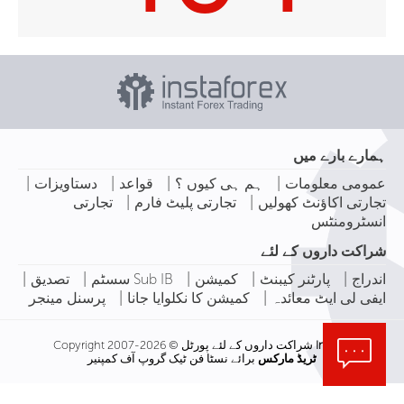
ہمارے بارے میں
|
|
|
|
عمومی معلومات
ہم ہی کیوں ؟
قواعد
دستاویزات
|
|
تجارتی اکاؤنٹ کھولیں
تجارتی پلیٹ فارم
تجارتی
انسٹرومنٹس
شراکت داروں کے لئے
|
|
|
|
|
اندراج
پارٹنر کیبنٹ
کمیشن
Sub IB سسٹم
تصدیق
|
|
ایفی لی ایٹ معائدہ
کمیشن کا نکلوایا جانا
پرسنل مینجر
InstaForex
شراکت داروں کے لئے پورٹل © Copyright 2007-2026
ٹریڈ مارکس
برائے نسٹا فن ٹیک گروپ آف کمپنیر