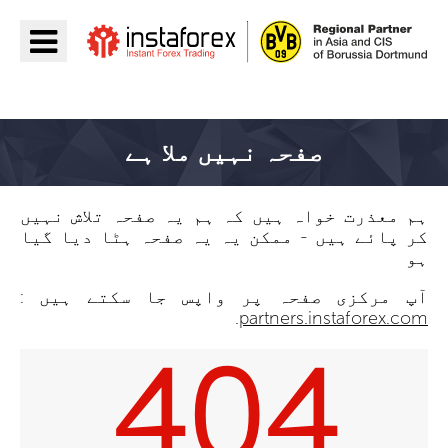
جائیں InstaForex
صفحہ نہیں ملا ہے
ہم معذرت خواہ ہیں کہ ہم یہ صفحہ تلاش نہیں
کر پائے ہیں - ممکن یہ یہ صفحہ ہٹا دیا گیا
ہو
آپ مرکزی صفحہ پر واپس جا سکتے ہیں :
.
partners.instaforex.com
404