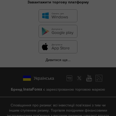
Завантажити торгову платформу
✕
Дивитися ще...
Hide chart
9 August 2025 - 9 August 2026
Українська
|
|
1 year
/
2 years
/
3 years
/
4 years
Actual
Forecast
Previous
Line
Bar
Бренд InstaForex
є зареєстрованою торговою маркою
Сповіщення про ризики: всі інвестиції пов'язані з тим чи
іншим ступенем ризику. Торгівля похідними фінансовими
інструментами пов'язана з високим ризиком швидкої втрати