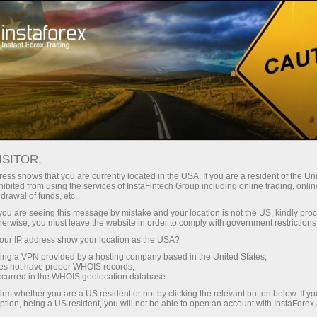
Трейдерів
Торгові умови
Торгові інструменти
EURUSD
ISITOR,
ess shows that you are currently located in the USA. If you are a resident of the Uni
ibited from using the services of InstaFintech Group including online trading, online
EURUSD
drawal of funds, etc.
k you are seeing this message by mistake and your location is not the US, kindly pro
herwise, you must leave the website in order to comply with government restrictions
1.15602
(
%)
07 Aug 2026 20:59
ur IP address show your location as the USA?
sing a VPN provided by a hosting company based in the United States;
oes not have proper WHOIS records;
Купити
Продати
occurred in the WHOIS geolocation database.
1.15602
1.15572
irm whether you are a US resident or not by clicking the relevant button below. If y
ption, being a US resident, you will not be able to open an account with InstaForex