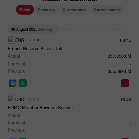
Today
Tomorrow
Current week
Current month
08 August 2026
Saturday
EUR
06:45
French Reserve Assets Total
Actual
357,050.0M
Forecast
-
Previous
355,389.0M
USD
16:45
FOMC Member Bowman Speaks
Actual
-
Forecast
-
Previous
-