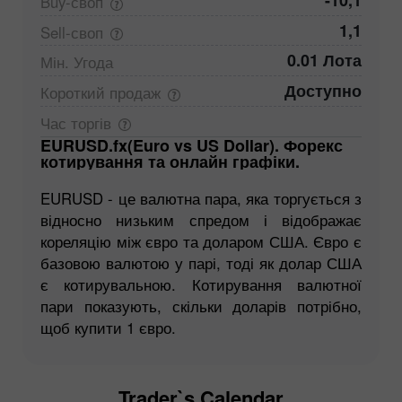
-10,1
Buy-своп
1,1
Sell-своп
0.01 Лота
Мін.
Угода
Доступно
Короткий
продаж
Час
торгів
EURUSD.fx(Euro vs US Dollar). Форекс
котирування та онлайн графіки.
EURUSD - це валютна пара, яка торгується з
відносно низьким спредом і відображає
кореляцію між євро та доларом США. Євро є
базовою валютою у парі, тоді як долар США
є котирувальною. Котирування валютної
пари показують, скільки доларів потрібно,
щоб купити 1 євро.
Trader`s Calendar