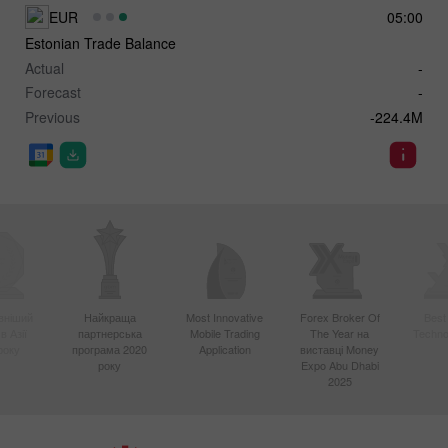
EUR
05:00
Estonian Trade Balance
Actual
-
Forecast
-
Previous
-224.4M
вніший
Найкраща
Most Innovative
Forex Broker Of
Best
в Азії
партнерська
Mobile Trading
The Year на
Techno
року
програма 2020
Application
виставці Money
року
Expo Abu Dhabi
2025