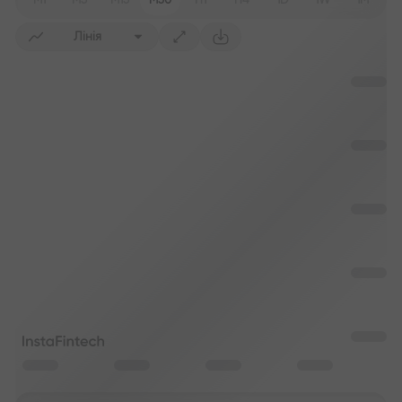
M1
M5
M15
M30
H1
H4
1D
1W
1M
Лінія