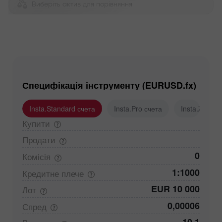
Виберіть актив для порівняння
Специфікація інструменту (EURUSD.fx)
Insta.Standard счета
Insta.Pro счета
Insta.Zero с
Купити
Продати
0
Комісія
1:1000
Кредитне
плече
EUR 10 000
Лот
0,00006
Спред