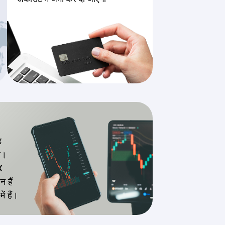
ड
थ।
X
 हैं
 हैं।