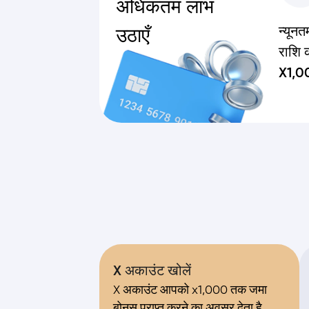
अधिकतम लाभ
न्यून
उठाएँ
राशि 
X1,0
X अकाउंट खोलें
X अकाउंट आपको x1,000 तक जमा
बोनस प्राप्त करने का अवसर देता है